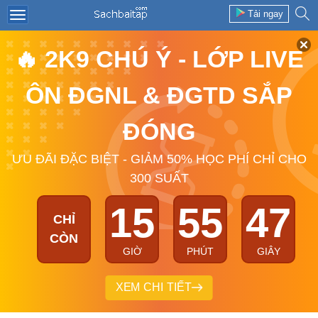
Tải ngay
🔥 2K9 CHÚ Ý - LỚP LIVE
ÔN ĐGNL & ĐGTD SẮP
ĐÓNG
ƯU ĐÃI ĐẶC BIỆT - GIẢM 50% HỌC PHÍ CHỈ CHO
300 SUẤT
15
55
46
CHỈ
CÒN
GIỜ
PHÚT
GIÂY
XEM CHI TIẾT