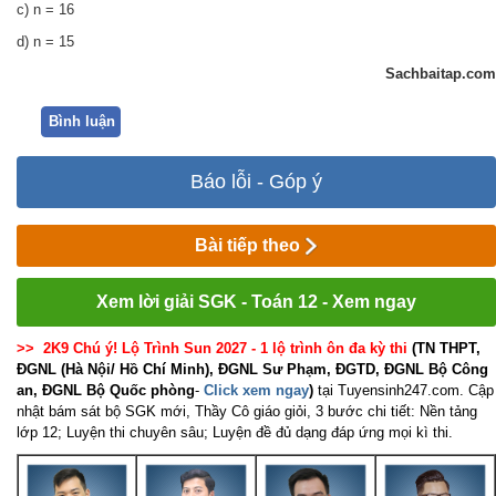
c) n = 16
d) n = 15
Sachbaitap.com
Bình luận
Báo lỗi - Góp ý
Bài tiếp theo
Xem lời giải SGK - Toán 12 - Xem ngay
>> 2K9 Chú ý! Lộ Trình Sun 2027 - 1 lộ trình ôn đa kỳ thi
(TN THPT,
ĐGNL (Hà Nội/ Hồ Chí Minh), ĐGNL Sư Phạm, ĐGTD, ĐGNL Bộ Công
an, ĐGNL Bộ Quốc phòng
-
Click xem ngay
)
tại Tuyensinh247.com.
Cập
nhật bám sát bộ SGK mới, Thầy Cô giáo giỏi, 3 bước chi tiết: Nền tảng
lớp 12; Luyện thi chuyên sâu; Luyện đề đủ dạng đáp ứng mọi kì thi.