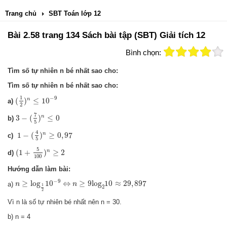
Trang chủ
SBT Toán lớp 12
Bài 2.58 trang 134 Sách bài tập (SBT) Giải tích 12
Bình chọn:
Tìm số tự nhiên n bé nhất sao cho:
Tìm số tự nhiên n bé nhất sao cho:
(
1
2
)
n
≤
10
−
9
1
−
9
(
)
≤
10
n
a)
2
3
−
(
7
5
)
n
≤
0
7
3
−
(
)
≤
0
n
b)
5
1
−
(
4
5
)
n
≥
0
,
97
4
1
−
(
)
≥
0
,
97
n
c)
5
(
1
+
5
100
)
n
≥
2
5
(
1
+
)
≥
2
n
d)
100
Hướng dẫn làm bài:
n
≥
log
1
2
10
−
9
⇔
n
≥
9
log
2
10
≈
29
,
897
−
9
≥
log
10
⇔
≥
9
log
10
≈
29
,
897
a)
n
n
1
2
2
Vì n là số tự nhiên bé nhất nên n = 30.
b) n = 4