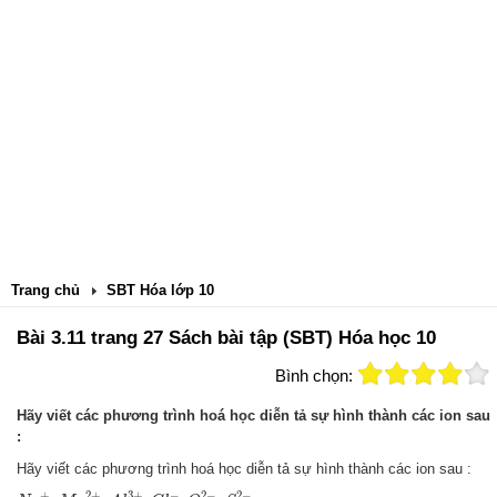
Trang chủ
SBT Hóa lớp 10
Bài 3.11 trang 27 Sách bài tập (SBT) Hóa học 10
Bình chọn:
Hãy viết các phương trình hoá học diễn tả sự hình thành các ion sau
:
Hãy viết các phương trình hoá học diễn tả sự hình thành các ion sau :
N
a
+
,
M
g
2
+
,
A
l
3
+
,
C
l
−
,
O
2
−
,
S
2
−
+
2
+
3
+
−
2
−
2
−