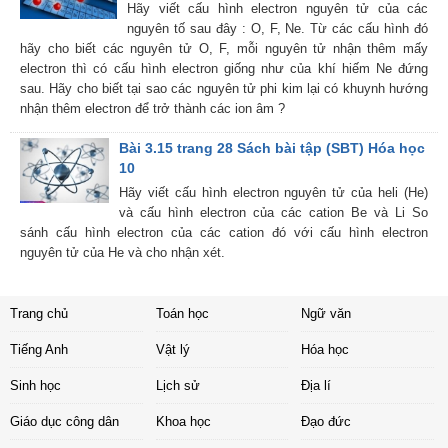
Hãy viết cấu hình electron nguyên tử của các
nguyên tố sau đây : O, F, Ne. Từ các cấu hình đó
hãy cho biết các nguyên tử O, F, mỗi nguyên tử nhận thêm mấy
electron thì có cấu hình electron giống như của khí hiếm Ne đứng
sau. Hãy cho biết tại sao các nguyên tử phi kim lại có khuynh hướng
nhận thêm electron để trở thành các ion âm ?
Bài 3.15 trang 28 Sách bài tập (SBT) Hóa học
10
Hãy viết cấu hình electron nguyên tử của heli (He)
và cấu hình electron của các cation Be và Li So
sánh cấu hình electron của các cation đó với cấu hình electron
nguyên tử của He và cho nhận xét.
Trang chủ
Toán học
Ngữ văn
Tiếng Anh
Vật lý
Hóa học
Sinh học
Lịch sử
Địa lí
Giáo dục công dân
Khoa học
Đạo đức