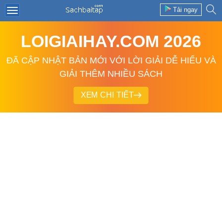
Tải ngay
LOIGIAIHAY.COM 2026
ĐÃ CẬP NHẬT BẢN MỚI VỚI LỜI GIẢI DỄ HIỂU VÀ
GIẢI THÊM NHIỀU SÁCH
XEM CHI TIẾT