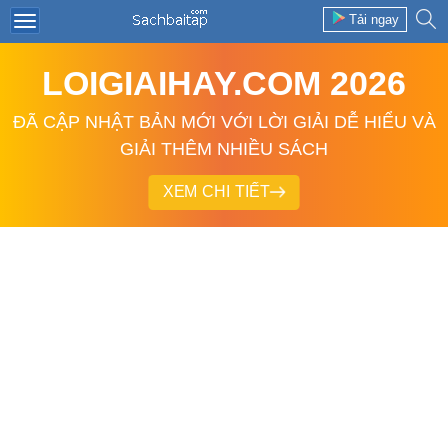
Tải ngay
LOIGIAIHAY.COM 2026
ĐÃ CẬP NHẬT BẢN MỚI VỚI LỜI GIẢI DỄ HIỂU VÀ
GIẢI THÊM NHIỀU SÁCH
XEM CHI TIẾT