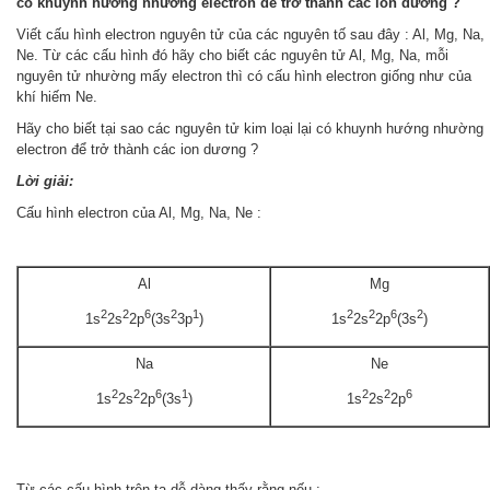
có khuynh hướng nhường electron để trở thành các ion dương ?
Viết cấu hình electron nguyên tử của các nguyên tố sau đây : Al, Mg, Na,
Ne. Từ các cấu hình đó hãy cho biết các nguyên tử Al, Mg, Na, mỗi
nguyên tử nhường mấy electron thì có cấu hình electron giống như của
khí hiếm Ne.
Hãy cho biết tại sao các nguyên tử kim loại lại có khuynh hướng nhường
electron để trở thành các ion dương ?
Lời giải:
Cấu hình electron của Al, Mg, Na, Ne :
Al
Mg
2
2
6
2
1
2
2
6
2
1s
2s
2p
(3s
3p
)
1s
2s
2p
(3s
)
Na
Ne
2
2
6
1
2
2
6
1s
2s
2p
(3s
)
1s
2s
2p
Từ các cấu hình trên ta dễ dàng thấy rằng nếu :