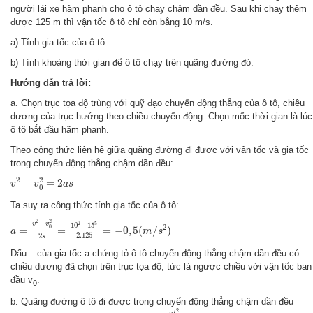
người lái xe hãm phanh cho ô tô chạy chậm dần đều. Sau khi chạy thêm
được 125 m thì vận tốc ô tô chỉ còn bằng 10 m/s.
a) Tính gia tốc của ô tô.
b) Tính khoảng thời gian để ô tô chạy trên quãng đường đó.
Hướng dẫn trả lời:
a. Chọn trục tọa độ trùng với quỹ đạo chuyển động thẳng của ô tô, chiều
dương của trục hướng theo chiều chuyển động. Chọn mốc thời gian là lúc
ô tô bắt đầu hãm phanh.
Theo công thức liên hệ giữa quãng đường đi được với vận tốc và gia tốc
trong chuyển động thẳng chậm dần đều:
v
2
−
v
0
2
=
2
a
s
2
2
−
=
2
v
v
a
s
0
Ta suy ra công thức tính gia tốc của ô tô:
a
=
v
2
−
v
0
2
2
s
=
10
2
−
15
5
2.125
=
−
0
,
5
(
m
/
s
2
)
2
2
−
2
5
v
v
10
−
15
2
0
=
=
=
−
0
,
5
(
/
)
a
m
s
2.125
2
s
Dấu – của gia tốc a chứng tỏ ô tô chuyển động thẳng chậm dần đều có
chiều dương đã chọn trên trục tọa độ, tức là ngược chiều với vận tốc ban
đầu v
.
0
b. Quãng đường ô tô đi được trong chuyển động thẳng chậm dần đều
s
=
v
0
t
+
a
t
2
2
2