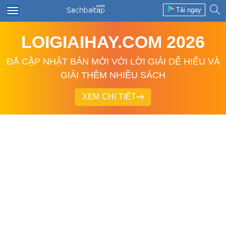
Tải ngay
LOIGIAIHAY.COM 2026
ĐÃ CẬP NHẬT BẢN MỚI VỚI LỜI GIẢI DỄ HIỂU VÀ
GIẢI THÊM NHIỀU SÁCH
XEM CHI TIẾT