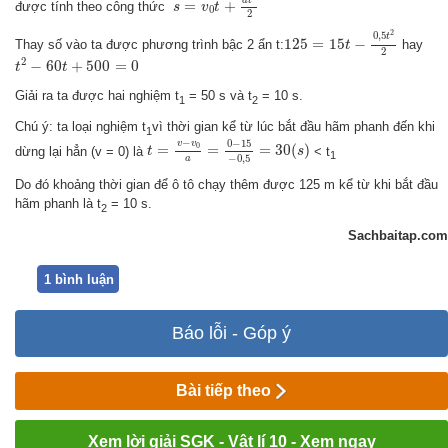
a
t
=
+
được tính theo công thức
s
v
t
0
2
125
=
15
t
−
0
,
5
t
2
2
2
0
,
5
t
125
=
15
−
Thay số vào ta được phương trình bậc 2 ẩn t:
hay
t
2
t
2
−
60
t
+
500
=
0
2
−
60
+
500
=
0
t
t
Giải ra ta được hai nghiệm t
= 50 s và t
= 10 s.
1
2
Chú ý: ta loại nghiệm t
vì thời gian kể từ lúc bắt đầu hãm phanh đến khi
1
t
=
v
−
v
0
a
=
0
−
15
−
0
,
5
=
30
(
s
)
−
0
−
15
v
v
0
=
=
=
30
(
)
dừng lại hẳn (v = 0) là
< t
t
s
1
−
0
,
5
a
Do đó khoảng thời gian để ô tô chạy thêm được 125 m kể từ khi bắt đầu
hãm phanh là t
= 10 s.
2
Sachbaitap.com
1 bình luận
Báo lỗi - Góp ý
Bài tiếp theo
Xem lời giải SGK - Vật lí 10 - Xem ngay