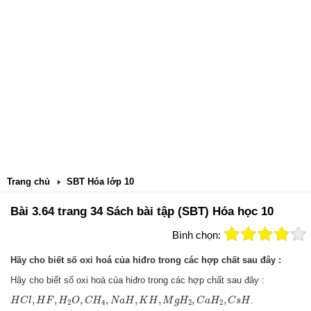
Trang chủ
SBT Hóa lớp 10
Bài 3.64 trang 34 Sách bài tập (SBT) Hóa học 10
Bình chọn:
Hãy cho biết số oxi hoá của hiđro trong các hợp chất sau đây :
Hãy cho biết số oxi hoá của hiđro trong các hợp chất sau đây :
H
C
l
,
H
F
,
H
2
O
,
C
H
4
,
N
a
H
,
K
H
,
M
g
H
2
,
C
a
H
2
,
C
s
H
,
,
,
,
,
,
,
,
.
H
C
l
H
F
H
O
C
H
N
a
H
K
H
M
g
H
C
a
H
C
s
H
2
4
2
2