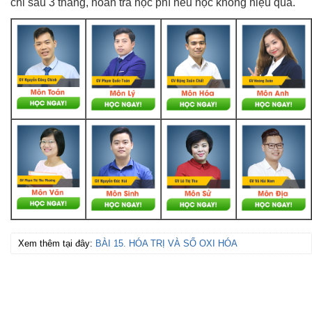
chỉ sau 3 tháng, hoàn trả học phí nếu học không hiệu quả.
Xem thêm tại đây:
BÀI 15. HÓA TRỊ VÀ SỐ OXI HÓA