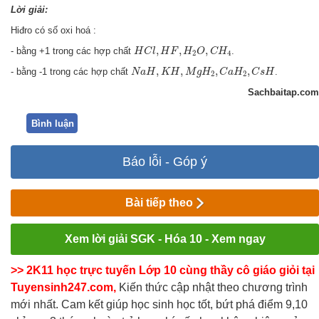
Lời giải:
Hiđro có số oxi hoá :
H
C
l
,
H
F
,
H
2
O
,
C
H
4
,
,
,
- bằng +1 trong các hợp chất
.
H
C
l
H
F
H
O
C
H
2
4
N
a
H
,
K
H
,
M
g
H
2
,
C
a
H
2
,
C
s
H
,
,
,
,
- bằng -1 trong các hợp chất
.
N
a
H
K
H
M
g
H
C
a
H
C
s
H
2
2
Sachbaitap.com
Bình luận
Báo lỗi - Góp ý
Bài tiếp theo
Xem lời giải SGK - Hóa 10 - Xem ngay
>> 2K11 học trực tuyến Lớp 10 cùng thầy cô giáo giỏi tại
Tuyensinh247.com,
Kiến thức cập nhật theo chương trình
mới nhất. Cam kết giúp học sinh học tốt, bứt phá điểm 9,10