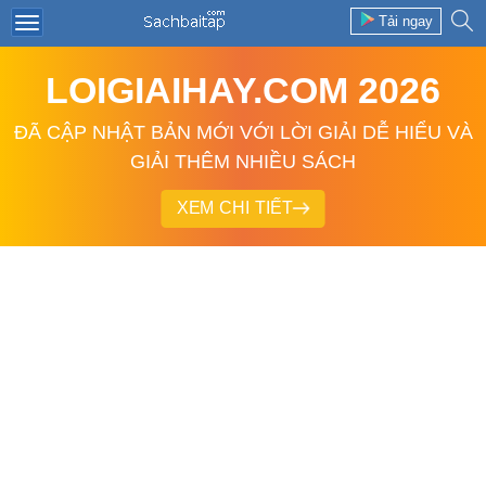
Tải ngay
LOIGIAIHAY.COM 2026
ĐÃ CẬP NHẬT BẢN MỚI VỚI LỜI GIẢI DỄ HIỂU VÀ
GIẢI THÊM NHIỀU SÁCH
XEM CHI TIẾT