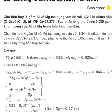
Bình chọn:
Cho hỗn hợp X gồm AI và Mg tác dụng vừa đủ với 1,344 lít (đktc) hỗ
(O_2) và (Cl_2), (d_Y/H_2)=27,375 . Sau phản ứng thu được 5,055 gam 
khối lượng của Al và Mg trong hỗn hợp ban đầu.
Cho hỗn hợp X gồm AI và Mg tác dụng vừa đủ với 1,344 lít (đktc) hỗn h
d
Y
/
H
2
C
l
2
/
và
,
=27,375 . Sau phản ứng thu được 5,055 gam chất rắn. Tí
C
l
d
H
2
2
Y
Al và Mg trong hỗn hợp ban đầu.
Lời giải:
n
C
l
2
=
0
,
035
m
o
l
;
n
O
2
=
0
,
025
m
o
l
=
0
,
035
;
=
0
,
025
- Từ giả thiết tính được :
n
m
o
l
n
m
o
l
C
l
O
2
2
Theo ĐLBT khối lượng :
m
C
l
2
+
m
O
2
+
m
A
l
+
m
M
g
=
5
,
055
⇒
m
A
l
+
m
M
g
=
5
,
055
−
3
,
285
=
1
,
77
g
a
+
+
+
=
5
,
055
⇒
+
=
5
,
055
−
3
,
m
m
m
m
m
m
M
g
M
g
C
l
O
A
l
A
l
2
2
⎫
⎪

⎪

2
+
⎪

→
+
2
e
⎪
M
g
M
g
⎬
2
x
x
−
;
⎪

⎪

⎪

⎪
⎭
3
+
→
+
3
e
A
l
A
l
3
y
y
⎫
⎪

−
⎪

+
2
e
→
2
⎪

C
l
C
l
⎪
2
0
,
035
0
,
07
(
)
⎬
m
o
l
2
x
+
3
=
0
,
17
(
3
)
y
2
−
+
4
→
2
O
e
O