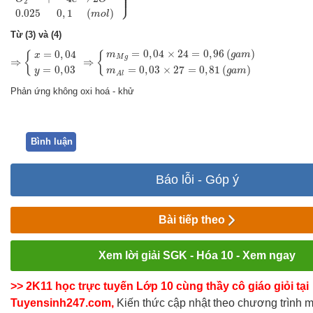
⎪

⎪

⎪

⎪
⎭
2
0.025
0
,
1
(
)
m
o
l
Từ (3) và (4)
⇒
{
x
=
0
,
04
y
=
0
,
03
⇒
{
m
M
g
=
0
,
04
×
24
=
0
,
96
(
g
a
m
)
m
A
l
=
0
,
03
×
27
=
0
,
81
(
=
0
,
04
×
24
=
0
,
96
(
)
=
0
,
04
m
g
a
m
{
{
x
M
g
⇒
⇒
=
0
,
03
=
0
,
03
×
27
=
0
,
81
(
)
y
m
g
a
m
A
l
Phản ứng không oxi hoá - khử
Bình luận
Báo lỗi - Góp ý
Bài tiếp theo
Xem lời giải SGK - Hóa 10 - Xem ngay
>> 2K11 học trực tuyến Lớp 10 cùng thầy cô giáo giỏi tại
Tuyensinh247.com,
Kiến thức cập nhật theo chương trình 