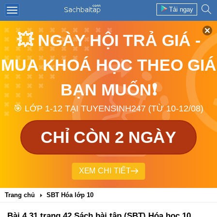
Tải ngay
💥 NGÀY HỘI TRẢ GIÁ -
MUA KHOÁ HỌC THEO GIÁ
BẠN MUỐN❗
🎯 LỚP 1-12 TẠI TUYENSINH247 (TỪ 10-12/08)
CHỈ CÒN 2 NGÀY
XEM CHI TIẾT
Trang chủ
SBT Hóa lớp 10
Bài 4.31 trang 42 Sách bài tập (SBT) Hóa học 10