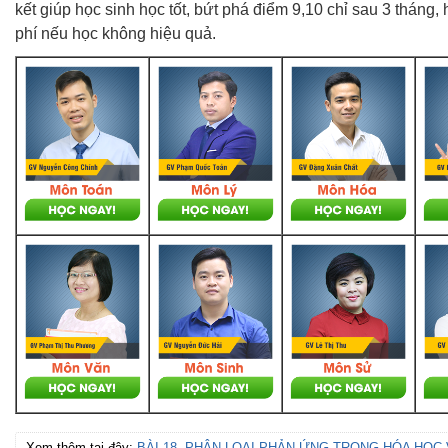
kết giúp học sinh học tốt, bứt phá điểm 9,10 chỉ sau 3 tháng, 
phí nếu học không hiệu quả.
Xem thêm tại đây:
BÀI 18. PHÂN LOẠI PHẢN ỨNG TRONG HÓA HỌC