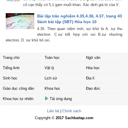
cô cạn thấy có 5,1 gam muối khan. Xác định giá trị của V.
Bài tập trăc nghiệm 4.35,4.36, 4.37, trang 43
Sách bài tập (SBT) Hóa học 10
4.35. Theo quan niệm mới, sự khử là A. sự thu
electron. C.sự kết hợp với oxi B.sự nhường
electron, D. sự khử bỏ oxi.
Trang chủ
Toán học
Ngữ văn
Tiếng Anh
Vật lý
Hóa học
Sinh học
Lịch sử
Địa lí
Giáo dục công dân
Khoa học
Đạo đức
Khoa học tự nhiên
Tải ứng dụng
Liên hệ
|
Chính sách
Copyright ©
2017 Sachbaitap.com