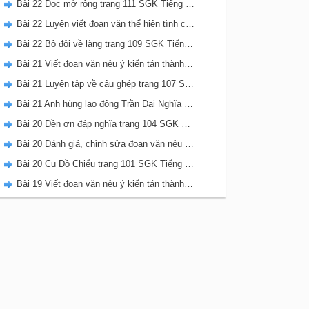
Bài 22 Đọc mở rộng trang 111 SGK Tiếng Việt 5 Kết nối tri thức tập 2
Bài 22 Luyện viết đoạn văn thể hiện tình cảm, cảm xúc về một sự việc trang 111 SGK Tiếng Việt 5 Kết nối tri thức tập 2
Bài 22 Bộ đội về làng trang 109 SGK Tiếng Việt 5 Kết nối tri thức tập 2
Bài 21 Viết đoạn văn nêu ý kiến tán thành một sự việc, hiện tượng (Bài viết số 2) trang 108 SGK Tiếng Việt 5 Kết nối tri thức tập 2
Bài 21 Luyện tập về câu ghép trang 107 SGK Tiếng Việt 5 Kết nối tri thức tập 2
Bài 21 Anh hùng lao động Trần Đại Nghĩa trang 106 SGK Tiếng Việt 5 Kết nối tri thức tập 2
Bài 20 Đền ơn đáp nghĩa trang 104 SGK Tiếng Việt 5 Kết nối tri thức tập 2
Bài 20 Đánh giá, chỉnh sửa đoạn văn nêu ý kiến tán thành một sự vật, hiện tượng trang 103 SGK Tiếng Việt 5 Kết nối tri thức tập 2
Bài 20 Cụ Đồ Chiểu trang 101 SGK Tiếng Việt 5 Kết nối tri thức tập 2
Bài 19 Viết đoạn văn nêu ý kiến tán thành một sự việc, hiện tượng (Bài viết số 1) trang 100 SGK Tiếng Việt 5 Kết nối tri thức tập 2