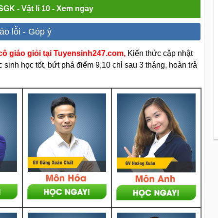
SGK - Vật lí 10 - Xem ngay
áo lỗi - Góp ý
ô giáo giỏi tại Tuyensinh247.com,
Kiến thức cập nhật
sinh học tốt, bứt phá điểm 9,10 chỉ sau 3 tháng, hoàn trả