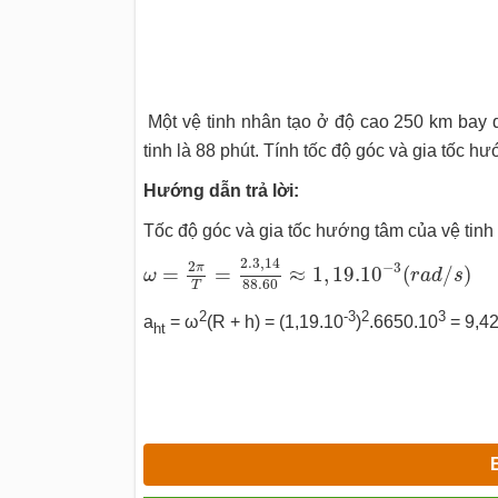
Một vệ tinh nhân tạo ở độ cao 250 km bay q
tinh là 88 phút. Tính tốc độ góc và gia tốc h
Hướng dẫn trả lời:
Tốc độ góc và gia tốc hướng tâm của vệ tinh
ω
=
2
π
T
=
2.3
,
14
88.60
≈
1
,
19.10
−
3
(
r
a
d
/
2.3
,
14
2
−
3
π
=
=
≈
1
,
19.10
(
/
)
ω
r
a
d
s
88.60
T
2
-3
2
3
a
= ω
(R + h) = (1,19.10
)
.6650.10
= 9,42
ht