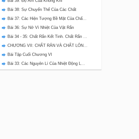
Bài 39: Độ Ẩm Của Không Khí
Bài 38: Sự Chuyển Thể Của Các Chất
Bài 37: Các Hiện Tượng Bề Mặt Của Chất Lỏng
Bài 36: Sự Nở Vì Nhiệt Của Vật Rắn
Bài 34 - 35: Chất Rắn Kết Tinh. Chất Rắn Vô Định Hình. Biến Dạng Cơ Của Vật Rắn
CHƯƠNG VII: CHẤT RẮN VÀ CHẤT LỎNG. SỰ CHUYỂN THỂ
Bài Tập Cuối Chương VI
Bài 33: Các Nguyên Lí Của Nhiệt Động Lực Học