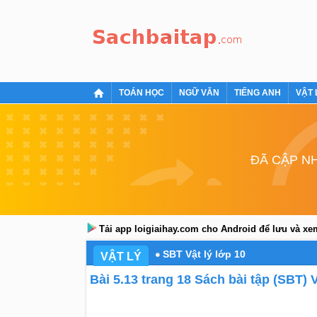
TOÁN HỌC
NGỮ VĂN
TIẾNG ANH
VẬT 
ĐÃ CẬP NH
Tải app loigiaihay.com cho Android để lưu và x
SBT Vật lý lớp 10
VẬT LÝ
Bài 5.13 trang 18 Sách bài tập (SBT) V