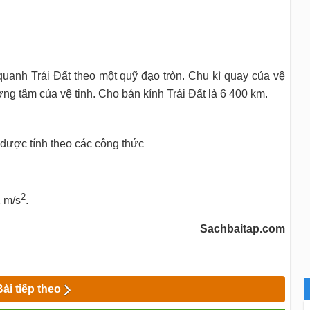
uanh Trái Đất theo một quỹ đạo tròn. Chu kì quay của vệ
ướng tâm của vệ tinh. Cho bán kính Trái Đất là 6 400 km.
 được tính theo các công thức
s
)
2
 m/s
.
Sachbaitap.com
Bài tiếp theo