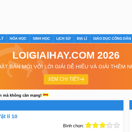
LÝ
HÓA HỌC
SINH HỌC
LỊCH SỬ
ĐỊA LÍ
GIÁO DỤC CÔNG DÂN
LOIGIAIHAY.COM 2026
ẬT BẢN MỚI VỚI LỜI GIẢI DỄ HIỂU VÀ GIẢI THÊM 
XEM CHI TIẾT
em mà không cần mạng!
ật lí 10
Bình chọn: