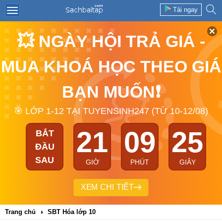
Tải ngay
💥 NGÀY HỘI TRẢ GIÁ -
MUA KHOÁ HỌC THEO GIÁ
BẠN MUỐN❗
🎯 LỚP 1-12 TẠI TUYENSINH247 (TỪ 10-12/08)
21
09
24
BẮT
ĐẦU
SAU
GIỜ
PHÚT
GIÂY
XEM CHI TIẾT
Trang chủ
SBT Hóa lớp 10