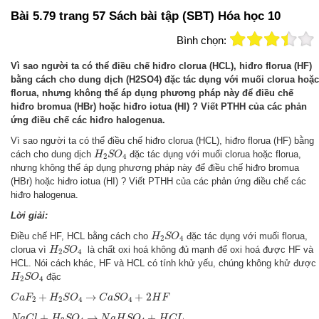
Bài 5.79 trang 57 Sách bài tập (SBT) Hóa học 10
Bình chọn:
Vì sao người ta có thể điều chế hiđro clorua (HCL), hiđro florua (HF)
bằng cách cho dung dịch (H2SO4) đặc tác dụng với muối clorua hoặc
florua, nhưng không thể áp dụng phương pháp này để điều chế
hiđro bromua (HBr) hoặc hiđro iotua (HI) ? Viết PTHH của các phản
ứng điều chế các hiđro halogenua.
Vì sao người ta có thể điều chế hiđro clorua (HCL), hiđro florua (HF) bằng
H
2
S
O
4
cách cho dung dịch
đặc tác dụng với muối clorua hoặc florua,
H
S
O
2
4
nhưng không thể áp dụng phương pháp này để điều chế hiđro bromua
(HBr) hoặc hiđro iotua (HI) ? Viết PTHH của các phản ứng điều chế các
hiđro halogenua.
Lời giải:
H
2
S
O
4
Điều chế HF, HCL bằng cách cho
đặc tác dụng với muối florua,
H
S
O
2
4
H
2
S
O
4
clorua vì
là chất oxi hoá không đủ mạnh để oxi hoá được HF và
H
S
O
2
4
HCL. Nói cách khác, HF và HCL có tính khử yếu, chúng không khử được
H
2
S
O
4
đặc
H
S
O
2
4
C
a
F
2
+
H
2
S
O
4
→
C
a
S
O
4
+
2
H
F
+
→
+
2
C
a
F
H
S
O
C
a
S
O
H
F
2
2
4
4
N
a
C
l
+
H
2
S
O
4
→
N
a
H
S
O
4
+
H
C
L
+
→
+
N
a
C
l
H
S
O
N
a
H
S
O
H
C
L