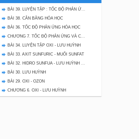
BÀI 39. LUYỆN TẬP : TỐC ĐỘ PHẢN ỨNG VÀ CÂN BẰNG HÓA HỌC
BÀI 38. CÂN BẰNG HÓA HỌC
BÀI 36. TỐC ĐỘ PHẢN ỨNG HÓA HỌC
CHƯƠNG 7. TỐC ĐỘ PHẢN ỨNG VÀ CÂN BẰNG HÓA HỌC - SBT HÓA 10
BÀI 34. LUYỆN TẬP OXI - LƯU HUỲNH
BÀI 33. AXIT SUNFURIC - MUỐI SUNFAT
BÀI 32. HIDRO SUNFUA - LƯU HUỲNH DIOXIT - LƯU HUYNH TRIOXIT
BÀI 30. LƯU HUỲNH
BÀI 29. OXI - OZON
CHƯƠNG 6. OXI - LƯU HUỲNH