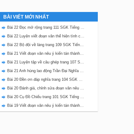
BÀI VIẾT MỚI NHẤT
Bài 22 Đọc mở rộng trang 111 SGK Tiếng Việt 5 Kết nối tri thức tập 2
Bài 22 Luyện viết đoạn văn thể hiện tình cảm, cảm xúc về một sự việc trang 111 SGK Tiếng Việt 5 Kết nối tri thức tập 2
Bài 22 Bộ đội về làng trang 109 SGK Tiếng Việt 5 Kết nối tri thức tập 2
Bài 21 Viết đoạn văn nêu ý kiến tán thành một sự việc, hiện tượng (Bài viết số 2) trang 108 SGK Tiếng Việt 5 Kết nối tri thức tập 2
Bài 21 Luyện tập về câu ghép trang 107 SGK Tiếng Việt 5 Kết nối tri thức tập 2
Bài 21 Anh hùng lao động Trần Đại Nghĩa trang 106 SGK Tiếng Việt 5 Kết nối tri thức tập 2
Bài 20 Đền ơn đáp nghĩa trang 104 SGK Tiếng Việt 5 Kết nối tri thức tập 2
Bài 20 Đánh giá, chỉnh sửa đoạn văn nêu ý kiến tán thành một sự vật, hiện tượng trang 103 SGK Tiếng Việt 5 Kết nối tri thức tập 2
Bài 20 Cụ Đồ Chiểu trang 101 SGK Tiếng Việt 5 Kết nối tri thức tập 2
Bài 19 Viết đoạn văn nêu ý kiến tán thành một sự việc, hiện tượng (Bài viết số 1) trang 100 SGK Tiếng Việt 5 Kết nối tri thức tập 2