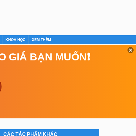
KHOA HỌC
XEM THÊM
EO GIÁ BẠN MUỐN❗
CÁC TÁC PHẨM KHÁC