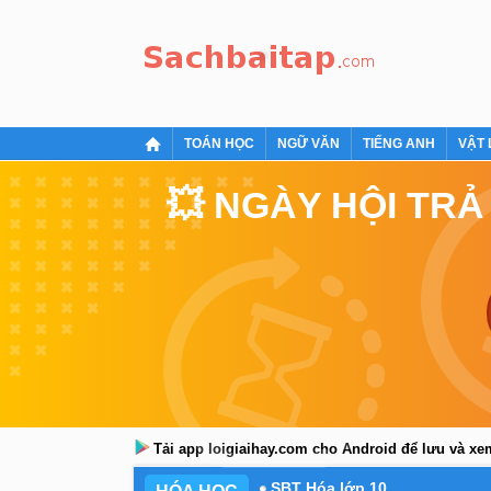
TOÁN HỌC
NGỮ VĂN
TIẾNG ANH
VẬT 
💥 NGÀY HỘI TRẢ
Tải app loigiaihay.com cho Android để lưu và x
SBT Hóa lớp 10