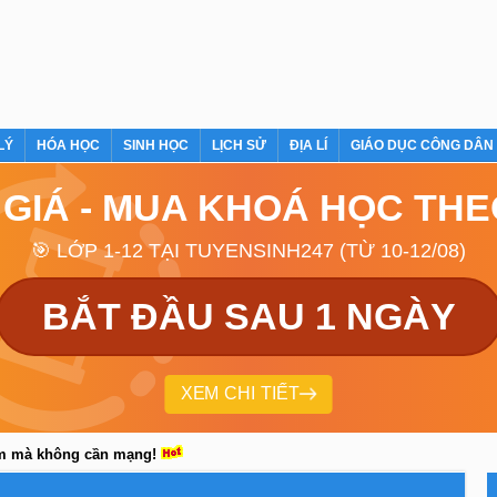
LÝ
HÓA HỌC
SINH HỌC
LỊCH SỬ
ĐỊA LÍ
GIÁO DỤC CÔNG DÂN
 GIÁ - MUA KHOÁ HỌC TH
🎯 LỚP 1-12 TẠI TUYENSINH247 (TỪ 10-12/08)
BẮT ĐẦU SAU 1 NGÀY
XEM CHI TIẾT
em mà không cần mạng!