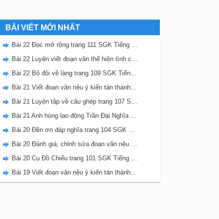
BÀI VIẾT MỚI NHẤT
Bài 22 Đọc mở rộng trang 111 SGK Tiếng Việt 5 Kết nối tri thức tập 2
Bài 22 Luyện viết đoạn văn thể hiện tình cảm, cảm xúc về một sự việc trang 111 SGK Tiếng Việt 5 Kết nối tri thức tập 2
Bài 22 Bộ đội về làng trang 109 SGK Tiếng Việt 5 Kết nối tri thức tập 2
Bài 21 Viết đoạn văn nêu ý kiến tán thành một sự việc, hiện tượng (Bài viết số 2) trang 108 SGK Tiếng Việt 5 Kết nối tri thức tập 2
Bài 21 Luyện tập về câu ghép trang 107 SGK Tiếng Việt 5 Kết nối tri thức tập 2
Bài 21 Anh hùng lao động Trần Đại Nghĩa trang 106 SGK Tiếng Việt 5 Kết nối tri thức tập 2
Bài 20 Đền ơn đáp nghĩa trang 104 SGK Tiếng Việt 5 Kết nối tri thức tập 2
Bài 20 Đánh giá, chỉnh sửa đoạn văn nêu ý kiến tán thành một sự vật, hiện tượng trang 103 SGK Tiếng Việt 5 Kết nối tri thức tập 2
Bài 20 Cụ Đồ Chiểu trang 101 SGK Tiếng Việt 5 Kết nối tri thức tập 2
Bài 19 Viết đoạn văn nêu ý kiến tán thành một sự việc, hiện tượng (Bài viết số 1) trang 100 SGK Tiếng Việt 5 Kết nối tri thức tập 2