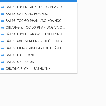
BÀI 39. LUYỆN TẬP : TỐC ĐỘ PHẢN ỨNG VÀ CÂN BẰNG HÓA HỌC
BÀI 38. CÂN BẰNG HÓA HỌC
BÀI 36. TỐC ĐỘ PHẢN ỨNG HÓA HỌC
CHƯƠNG 7. TỐC ĐỘ PHẢN ỨNG VÀ CÂN BẰNG HÓA HỌC - SBT HÓA 10
BÀI 34. LUYỆN TẬP OXI - LƯU HUỲNH
BÀI 33. AXIT SUNFURIC - MUỐI SUNFAT
BÀI 32. HIDRO SUNFUA - LƯU HUỲNH DIOXIT - LƯU HUYNH TRIOXIT
BÀI 30. LƯU HUỲNH
BÀI 29. OXI - OZON
CHƯƠNG 6. OXI - LƯU HUỲNH