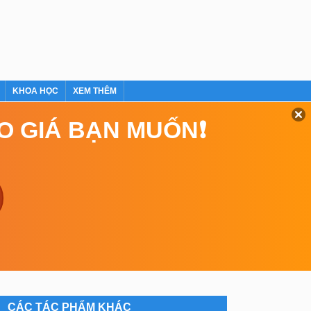
KHOA HỌC
XEM THÊM
EO GIÁ BẠN MUỐN❗
CÁC TÁC PHẨM KHÁC