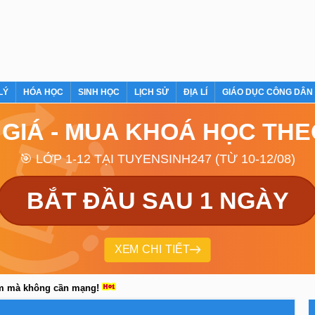
LÝ
HÓA HỌC
SINH HỌC
LỊCH SỬ
ĐỊA LÍ
GIÁO DỤC CÔNG DÂN
 GIÁ - MUA KHOÁ HỌC TH
🎯 LỚP 1-12 TẠI TUYENSINH247 (TỪ 10-12/08)
BẮT ĐẦU SAU 1 NGÀY
XEM CHI TIẾT
em mà không cần mạng!