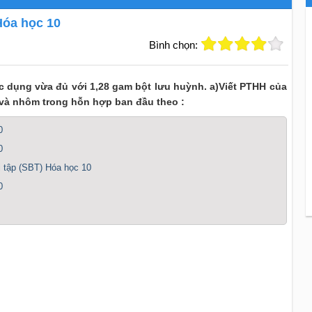
Hóa học 10
Bình chọn:
c dụng vừa đủ với 1,28 gam bột lưu huỳnh. a)Viết PTHH của
t và nhôm trong hỗn hợp ban đầu theo :
0
0
i tập (SBT) Hóa học 10
0