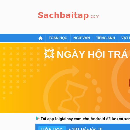
TOÁN HỌC
NGỮ VĂN
TIẾNG ANH
VẬT 
💥 NGÀY HỘI TRẢ
Tải app loigiaihay.com cho Android để lưu và x
SBT Hóa lớp 10