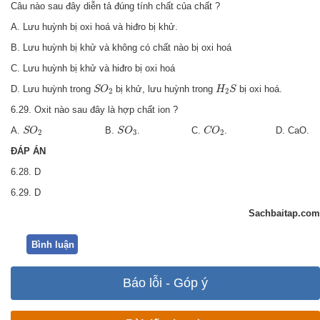
Câu nào sau đây diễn tả đúng tính chất của chất ?
A. Lưu huỳnh bị oxi hoá và hiđro bị khử.
B. Lưu huỳnh bị khử và không có chất nào bị oxi hoá
C. Lưu huỳnh bị khử và hiđro bị oxi hoá
S
O
2
H
2
S
D. Lưu huỳnh trong
bị khử, lưu huỳnh trong
bị oxi hoá.
S
O
H
S
2
2
6.29. Oxit nào sau đây là hợp chất ion ?
S
O
2
S
O
3
C
O
2
A.
B.
. C.
. D. CaO.
S
O
S
O
C
O
2
3
2
ĐÁP ÁN
6.28. D
6.29. D
Sachbaitap.com
Bình luận
Báo lỗi - Góp ý