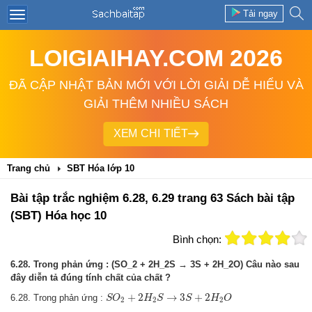
Tải ngay
LOIGIAIHAY.COM 2026
ĐÃ CẬP NHẬT BẢN MỚI VỚI LỜI GIẢI DỄ HIỂU VÀ
GIẢI THÊM NHIỀU SÁCH
XEM CHI TIẾT
Trang chủ
SBT Hóa lớp 10
Bài tập trắc nghiệm 6.28, 6.29 trang 63 Sách bài tập
(SBT) Hóa học 10
Bình chọn:
6.28. Trong phản ứng : (SO_2 + 2H_2S → 3S + 2H_2O) Câu nào sau
đây diễn tả đúng tính chất của chất ?
S
O
2
+
2
H
2
S
→
3
S
+
2
H
2
O
+
2
→
3
+
2
6.28. Trong phản ứng :
S
O
H
S
S
H
O
2
2
2