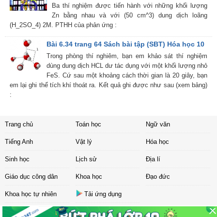
Ba thí nghiệm được tiến hành với những khối lượng
Zn bằng nhau và với (50 cm^3) dung dịch loãng
(H_2SO_4) 2M. PTHH của phản ứng :
Bài 6.34 trang 64 Sách bài tập (SBT) Hóa học 10
Trong phòng thí nghiêm, bạn em khảo sát thí nghiệm
dùng dung dịch HCL dư tác dụng với một khối lượng nhỏ
FeS. Cứ sau một khoảng cách thời gian là 20 giây, bạn
em lại ghi thể tích khí thoát ra. Kết quả ghi được như sau (xem bảng)
:
Trang chủ
Toán học
Ngữ văn
Tiếng Anh
Vật lý
Hóa học
Sinh học
Lịch sử
Địa lí
Giáo dục công dân
Khoa học
Đạo đức
Khoa học tự nhiên
Tải ứng dụng
Liên hệ
|
Chính sách