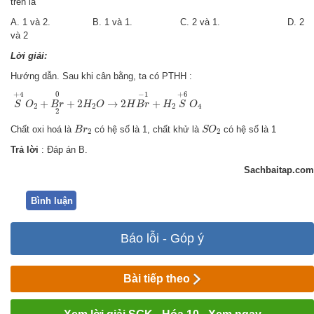
trên là
A. 1 và 2. B. 1 và 1. C. 2 và 1. D. 2
và 2
Lời giải:
Hướng dẫn. Sau khi cân bằng, ta có PTHH :
S
+
4
O
2
+
B
r
2
0
+
2
H
2
O
→
2
H
B
r
−
1
+
H
2
S
+
6
O
4
+
4
−
1
+
6
0
+
+
2
→
2
+
S
O
B
r
H
O
H
B
r
H
S
O
2
2
2
4
2
B
r
2
S
O
2
Chất oxi hoá là
có hệ số là 1, chất khử là
có hệ số là 1
B
r
S
O
2
2
Trả lời
: Đáp án B.
Sachbaitap.com
Bình luận
Báo lỗi - Góp ý
Bài tiếp theo