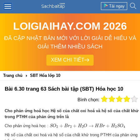
Tải ngay
LOIGIAIHAY.COM 2026
ĐÃ CẬP NHẬT BẢN MỚI VỚI LỜI GIẢI DỄ HIỂU VÀ
GIẢI THÊM NHIỀU SÁCH
XEM CHI TIẾT
Trang chủ
SBT Hóa lớp 10
Bài 6.30 trang 63 Sách bài tập (SBT) Hóa học 10
Bình chọn:
Cho phản ứng hoá học Hệ số của chất oxi hoá và hệ số của chất khử
trong PTHH của phản ứng trên là
S
O
2
+
B
r
2
+
H
2
O
→
H
B
r
+
H
2
S
O
4
+
+
→
+
Cho phản ứng hoá học :
S
O
B
r
H
O
H
B
r
H
S
O
2
2
2
2
4
Hệ số của chất oxi hoá và hệ số của chất khử trong PTHH của phản ứng