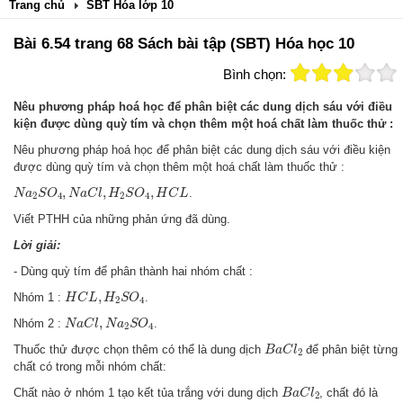
Trang chủ
SBT Hóa lớp 10
Bài 6.54 trang 68 Sách bài tập (SBT) Hóa học 10
Bình chọn:
Nêu phương pháp hoá học để phân biệt các dung dịch sáu với điều
kiện được dùng quỳ tím và chọn thêm một hoá chất làm thuốc thử :
Nêu phương pháp hoá học để phân biệt các dung dịch sáu với điều kiện
được dùng quỳ tím và chọn thêm một hoá chất làm thuốc thử :
N
a
2
S
O
4
,
N
a
C
l
,
H
2
S
O
4
,
H
C
L
,
,
,
.
N
a
S
O
N
a
C
l
H
S
O
H
C
L
2
4
2
4
Viết PTHH của những phản ứng đã dùng.
Lời giải:
- Dùng quỳ tím để phân thành hai nhóm chất :
H
C
L
,
H
2
S
O
4
,
Nhóm 1 :
.
H
C
L
H
S
O
2
4
N
a
C
l
,
N
a
2
S
O
4
,
Nhóm 2 :
.
N
a
C
l
N
a
S
O
2
4
B
a
C
l
2
Thuốc thử được chọn thêm có thể là dung dịch
để phân biệt từng
B
a
C
l
2
chất có trong mỗi nhóm chất:
B
a
C
l
2
Chất nào ở nhóm 1 tạo kết tủa trắng với dung dịch
, chất đó là
B
a
C
l
2