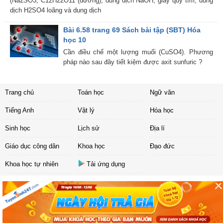
(Na2SO3, C12H22O11 (đường), dung dịch NaOH, giấy quỳ tím, dung
dịch H2SO4 loãng và dung dịch
Bài 6.58 trang 69 Sách bài tập (SBT) Hóa
học 10
Cần điều chế một lượng muối (CuSO4). Phương
pháp nào sau đây tiết kiệm được axit sunfuric ?
Trang chủ
Toán học
Ngữ văn
Tiếng Anh
Vật lý
Hóa học
Sinh học
Lịch sử
Địa lí
Giáo dục công dân
Khoa học
Đạo đức
Khoa học tự nhiên
Tải ứng dụng
Liên hệ
|
Chính sách
Copyright ©
2017 Sachbaitap.com