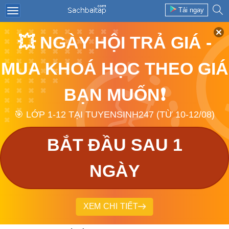
Tải ngay
💥 NGÀY HỘI TRẢ GIÁ -
MUA KHOÁ HỌC THEO GIÁ
BẠN MUỐN❗
🎯 LỚP 1-12 TẠI TUYENSINH247 (TỪ 10-12/08)
BẮT ĐẦU SAU 1
NGÀY
XEM CHI TIẾT