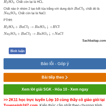
H
2
S
O
4
. Chất còn lại là HCL.
H
S
O
2
4
B
a
C
l
2
Chất nào ở nhóm 2 tạo kết tủa trắng với dung dịch
, chất đó là
B
a
C
l
2
N
a
2
S
O
4
. Chất còn lại là NaCl.
N
a
S
O
2
4
PTHH:
H
2
S
O
4
+
B
a
C
l
2
→
B
a
S
O
4
↓
+
H
C
l
+
→
↓
+
H
S
O
B
a
C
l
B
a
S
O
H
C
l
2
4
2
4
N
a
2
S
O
4
+
B
a
C
l
2
→
B
a
S
O
4
↓
+
N
a
C
l
+
→
↓
+
N
a
S
O
B
a
C
l
B
a
S
O
N
a
C
l
2
4
2
4
Sachbaitap.com
Bình luận
Báo lỗi - Góp ý
Bài tiếp theo
Xem lời giải SGK - Hóa 10 - Xem ngay
>> 2K11 học trực tuyến Lớp 10 cùng thầy cô giáo giỏi tại
Tuyensinh247.com,
Kiến thức cập nhật theo chương trình