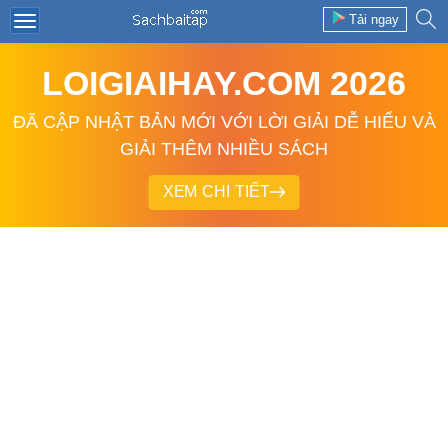
Tải ngay
LOIGIAIHAY.COM 2026
ĐÃ CẬP NHẬT BẢN MỚI VỚI LỜI GIẢI DỄ HIỂU VÀ
GIẢI THÊM NHIỀU SÁCH
XEM CHI TIẾT