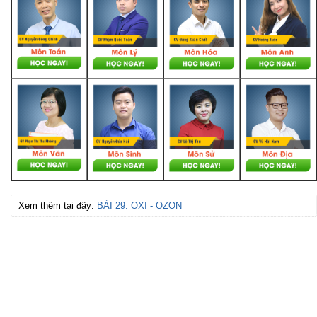
Xem thêm tại đây:
BÀI 29. OXI - OZON