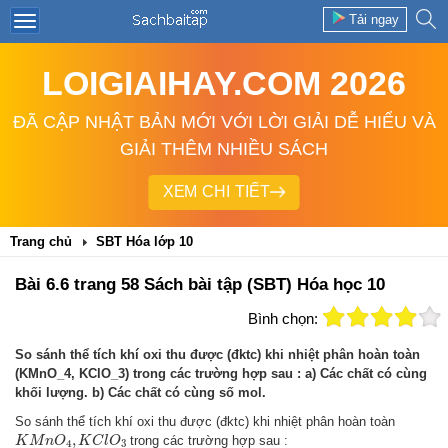
Tải ngay
LOIGIAIHAY.COM 2026
ĐÃ CẬP NHẬT BẢN MỚI VỚI LỜI GIẢI DỄ HIỂU VÀ
GIẢI THÊM NHIỀU SÁCH
XEM CHI TIẾT
Trang chủ
SBT Hóa lớp 10
Bài 6.6 trang 58 Sách bài tập (SBT) Hóa học 10
Bình chọn:
So sánh thể tích khí oxi thu được (đktc) khi nhiệt phân hoàn toàn
(KMnO_4, KClO_3) trong các trường hợp sau : a) Các chất có cùng
khối lượng. b) Các chất có cùng số mol.
So sánh thể tích khí oxi thu được (đktc) khi nhiệt phân hoàn toàn
K
M
n
O
4
,
K
C
l
O
3
,
trong các trường hợp sau :
K
M
n
O
K
C
l
O
4
3