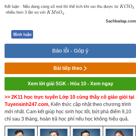
K
C
l
O
3
Kết luận : Nếu dùng cùng số mol thì thể tích khí oxi thu được từ
K
C
l
O
3
K
M
n
O
4
nhiều hơn 3 lần so với
.
K
M
n
O
4
Sachbaitap.com
Bình luận
Báo lỗi - Góp ý
Bài tiếp theo
Xem lời giải SGK - Hóa 10 - Xem ngay
>> 2K11 học trực tuyến Lớp 10 cùng thầy cô giáo giỏi tại
Tuyensinh247.com,
Kiến thức cập nhật theo chương trình
mới nhất. Cam kết giúp học sinh học tốt, bứt phá điểm 9,10
chỉ sau 3 tháng, hoàn trả học phí nếu học không hiệu quả.