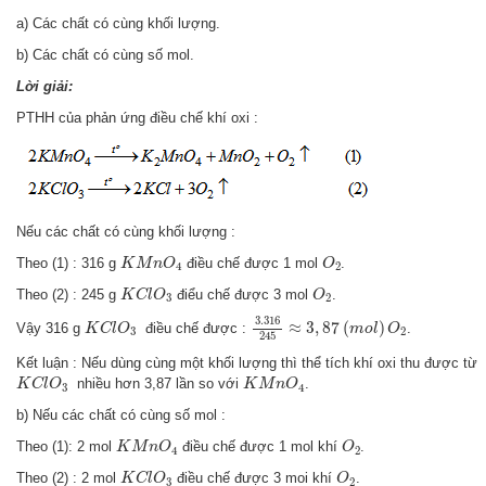
a) Các chất có cùng khối lượng.
b) Các chất có cùng số mol.
Lời giải:
PTHH của phản ứng điều chế khí oxi :
Nếu các chất có cùng khối lượng :
K
M
n
O
4
O
2
Theo (1) : 316 g
điều chế được 1 mol
.
K
M
n
O
O
4
2
K
C
l
O
3
O
2
Theo (2) : 245 g
điểu chế được 3 mol
.
K
C
l
O
O
3
2
3.316
245
≈
3
,
87
(
m
o
l
)
O
2
K
C
l
O
3
3.316
≈
3
,
87
(
)
Vậy 316 g
điều chế được :
.
K
C
l
O
m
o
l
O
3
2
245
Kết luận : Nếu dùng cùng một khối lượng thì thể tích khí oxi thu được từ
K
C
l
O
3
K
M
n
O
4
nhiều hơn 3,87 lần so với
.
K
C
l
O
K
M
n
O
3
4
b) Nếu các chất có cùng số mol :
K
M
n
O
4
O
2
Theo (1): 2 mol
điều chế được 1 mol khí
.
K
M
n
O
O
4
2
K
C
l
O
3
O
2
Theo (2) : 2 mol
điều chế được 3 moi khí
.
K
C
l
O
O
3
2