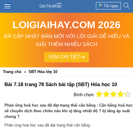
Tải ngay
LOIGIAIHAY.COM 2026
ĐÃ CẬP NHẬT BẢN MỚI VỚI LỜI GIẢI DỄ HIỂU VÀ
GIẢI THÊM NHIỀU SÁCH
XEM CHI TIẾT
Trang chủ
SBT Hóa lớp 10
Bài 7.18 trang 78 Sách bài tập (SBT) Hóa học 10
Bình chọn:
Phản ứng hoá học sau đã đạt trạng thái cân bằng : Cân bằng hoá học
sẽ chuyển dịch theo chiều nào khi a) tăng nhiệt độ ? b) tăng áp suất
chung ?
Phản ứng hoá học sau đã đạt trạng thái cân bằng :