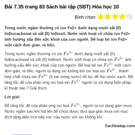
Bài 7.35 trang 83 Sách bài tập (SBT) Hóa học 10
Bình chọn:
Trong nước ngầm thường có ion Fe2+ dưới dạng muối sắt (II)
hiđrocacbonat và sắt (II) hiđroxit. Nước sinh hoạt có chứa ion Fe2+
ảnh hưởng xấu đến sức khoẻ của con người. Để loại bỏ ion Fe2+
một cách đơn giản, rẻ tiền,
F
e
2
+
2
+
Trong nước ngầm thường có ion
dưới dạng muối sắt (II)
F
e
F
e
2
+
2
+
hiđrocacbonat và sắt (II) hiđroxit. Nước sinh hoạt có chứa ion
ảnh
F
e
F
e
2
+
2
+
hưởng xấu đến sức khoẻ của con người. Để loại bỏ ion
một cách
F
e
F
e
2
+
2
+
đơn giản, rẻ tiền, người ta dùng oxi không khí oxi hoá ion
, thành
F
e
F
e
3
+
3
+
hợp chất chứa ion
(ít tan trong nước) rồi lọc để thu nước sạch. Để
F
e
F
e
2
+
2
+
tăng tốc độ của phản ứng oxi hoá ion
người ta sử dụng biện pháp
F
e
kĩ thuật nào ? Giải thích.
Lời giải:
F
e
2
+
2
+
Để tăng tốc độ của phản ứng oxi hoá
, người ta sử dụng giàn mưa.
F
e
Nước ngầm sau khi hút lên bể chứa được đưa qua giàn mưa với mục
đích tăng diện tích tiếp xúc của nước với oxi không khí.
Sachbaitap.com