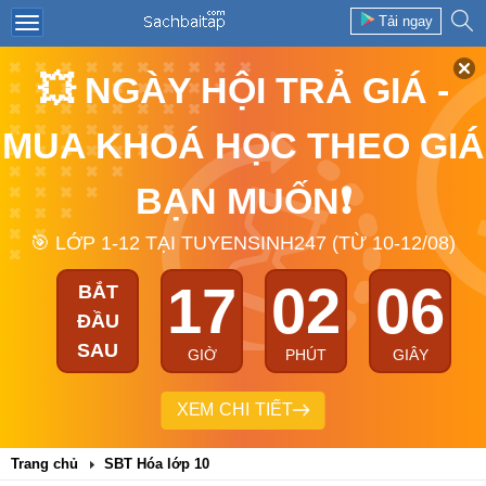
Tải ngay
💥 NGÀY HỘI TRẢ GIÁ -
MUA KHOÁ HỌC THEO GIÁ
BẠN MUỐN❗
🎯 LỚP 1-12 TẠI TUYENSINH247 (TỪ 10-12/08)
17
02
05
BẮT
ĐẦU
SAU
GIỜ
PHÚT
GIÂY
XEM CHI TIẾT
Trang chủ
SBT Hóa lớp 10