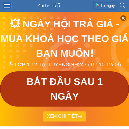
Tải ngay
💥 NGÀY HỘI TRẢ GIÁ -
MUA KHOÁ HỌC THEO GIÁ
BẠN MUỐN❗
🎯 LỚP 1-12 TẠI TUYENSINH247 (TỪ 10-12/08)
BẮT ĐẦU SAU 1
NGÀY
XEM CHI TIẾT