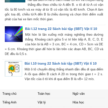
thẳng đều theo chiều từ A đến B. o tô đi từ A có vận
tốc là 80 km/h và xe máy đi từ B có vận tốc là 40 km/h. Chọn A làm
gốc toạ độ, chiều từ'A đến B là chiều dương và chọn thời điểm xuất
phát của hai xe làm mốc thời gian.
Bài I.12 trang 22 Sách bài tập (SBT) Vật lí 10
Một hòn bi lăn xuống một máng nghiêng theo đường
thẳng. Khoảng cách giữa 5 vị trí liên tiếp A, B, C, D, E
của hòn bi là AB = 3 cm, BC = 4 cm, CD = 5cm và DE
= 6 cm. Khoảng thời gian để hòn bi lăn trên các đoạn AB, BC, CD và
DE đều là 0,5 s.
Bài I.10 trang 22 Sách bài tập (SBT) Vật lí 10
Một ô tô chuyển động thẳng nhanh dần đều đi qua điểm
A rồi qua điểm B cách A 20 m trong thời gian t = 2 s.
Vận tốc của ô tô khi đi qua điểm B là vB= 12 m/s.
Trang chủ
Toán học
Ngữ văn
Tiếng Anh
Vật lý
Hóa học