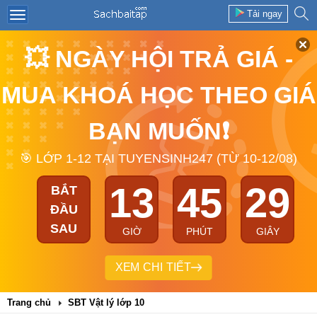
Tải ngay
💥 NGÀY HỘI TRẢ GIÁ -
MUA KHOÁ HỌC THEO GIÁ
BẠN MUỐN❗
🎯 LỚP 1-12 TẠI TUYENSINH247 (TỪ 10-12/08)
13
45
28
BẮT
ĐẦU
SAU
GIỜ
PHÚT
GIÂY
XEM CHI TIẾT
Trang chủ
SBT Vật lý lớp 10