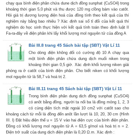
chạy qua bình điện phân chứa dune dịch đồng sunphat (CuSO4) trong
khoảng thời gian 5,0 phút và thu được 120 mg clồng bám vào catôt.
Hỏi giá trị đương lượng điện hoá của đồng tính theo kết quả của thí
nghiệm này bằng bao nhiêu ? Xác định sai số tỉ đối của kết quả thí
nghiệm do học sinh thực hiện với kết quả tính toán theo định luật II
Fa-ra-đây về điện phân khi lấy khối lượng mol nguyên tử của đồng A
Bài III.8 trang 45 Sách bài tập (SBT) Vật Lí 11
Cho dòng điện không đối có cường độ 10 A chạy qua
một bình điện phân chứa dung dịch muối niken trong
khoảng thời gian 0,5 giờ. Xác định khối lượng niken giải
phóng ra ở catôt của bình điện phân. Cho biết niken có khối lượng
mol nguyên tử là 58,7 và hoá trị 2.
Bài III.11 trang 45 Sách bài tập (SBT) Vật Lí 11
Trong bình điện phân dung dịch đồng sunphat (CuSO4)
có anôt bằng đồng, người ta nối ba lá đồng mỏng 1, 2, 3
có cùng diện tích mặt ngoài 10 cm2 với catôt sao cho
khoảng cách từ mỗi lá đồng đến anôt lần lượt là 10, 20, 30 cm (Hình
III. l) Đặt hiệu điện thế u = 15 V vào hai điện cực của bình điện phân.
Đồng có khối lượng mol nguyên tử A = 63,5 g/mol và hoá trị n = 2.
Điện trở suất của dung dịch điện phân là 0,20 Ω.m. Xác định :