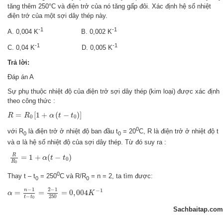
tăng thêm 250°C và điện trở của nó tăng gấp đôi. Xác định hệ số nhiệt
điện trớ của một sợi dây thép này.
-1
-1
A. 0,004 K
B. 0,002 K
-1
-1
C. 0,04 K
D. 0,005 K
Trả lời:
Đáp án A
Sự phụ thuộc nhiệt độ của điện trở sợi dây thép (kim loại) được xác định
theo công thức :
R
=
R
0
[
1
+
α
(
t
−
t
0
)
]
=
[
1
+
(
−
)
]
R
R
α
t
t
0
0
0
với R
là điện trở ở nhiệt độ ban đầu t
= 20
C, R là điện trở ở nhiệt độ t
0
0
và α là hệ số nhiệt độ của sợi dây thép. Từ đó suy ra :
R
R
0
=
1
+
α
(
t
−
t
0
)
R
=
1
+
(
−
)
α
t
t
0
R
0
0
Thay t – t
= 250
C và R/R
= n = 2, ta tìm được:
0
0
α
=
n
−
1
t
−
t
0
=
2
−
1
250
=
0
,
004
K
−
1
−
1
2
−
1
n
−
1
=
=
=
0
,
004
α
K
−
250
t
t
0
Sachbaitap.com