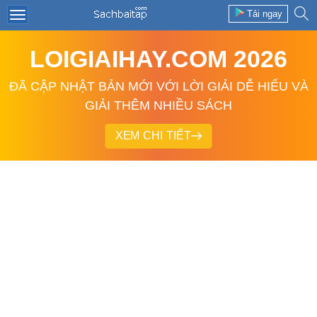
Tải ngay
LOIGIAIHAY.COM 2026
ĐÃ CẬP NHẬT BẢN MỚI VỚI LỜI GIẢI DỄ HIỂU VÀ
GIẢI THÊM NHIỀU SÁCH
XEM CHI TIẾT