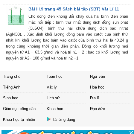
Bài III.9 trang 45 Sách bài tập (SBT) Vật Lí 11
Cho dòng điện không đổi chạy qua hai bình điện phân
mắc nối tiếp : bình thứ nhất dung dịch đồng sun phát
(CuSO4), bình thứ hai chứa dung dịch bạc nitrat
(AgNO3). . Xác định khối lượng đồng bám vào catôt cúa bình thứ
nhất khi khối lượng bạc bám vào catôt của bình thứ hai là 40,24 g
trong cùng khoảng thời gian điện phân. Đồng có khối lượng moi
nguyên tử A1 = 63,5 g/mol và hoá trị n1 = 2 ; bạc có khối lượng mol
nguyên tử A2= 108 g/mol và hoá trị n2 =1.
Trang chủ
Toán học
Ngữ văn
Tiếng Anh
Vật lý
Hóa học
Sinh học
Lịch sử
Địa lí
Giáo dục công dân
Khoa học
Đạo đức
Khoa học tự nhiên
Tải ứng dụng
Liên hệ
|
Chính sách