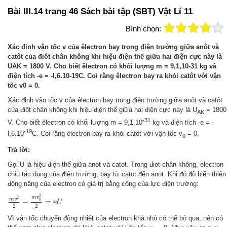
Bài III.14 trang 46 Sách bài tập (SBT) Vật Lí 11
Bình chọn:
Xác định vận tốc v của êlectron bay trong điện trường giữa anôt và
catôt của điôt chân không khi hiệu điện thế giữa hai điện cực này là
UAK = 1800 V. Cho biết êlectron có khối lượng m = 9,1,10-31 kg và
điện tích -e = -l,6.10-19C. Coi rằng êlectron bay ra khỏi catôt với vận
tốc v0 = 0.
Xác định vận tốc v của êlectron bay trong điện trường giữa anôt và catôt
của điôt chân không khi hiệu điện thế giữa hai điện cực này là U
= 1800
AK
-31
V. Cho biết êlectron có khối lượng m = 9,1,10
kg và điện tích -e = -
-19
l,6.10
C. Coi rằng êlectron bay ra khỏi catôt với vận tốc v
= 0.
0
Trả lời:
Gọi U là hiệu điện thế giữa anot và catot. Trong điot chân không, electron
chịu tác dụng của điện trường, bay từ catot đến anot. Khi đó độ biến thiên
động năng của electron có giá trị bằng công của lực điện trường:
m
v
2
2
−
m
v
0
2
2
=
e
U
2
m
v
2
m
v
0
−
=
e
U
2
2
Vì vận tốc chuyển động nhiệt của electron khá nhỏ có thể bỏ qua, nên có