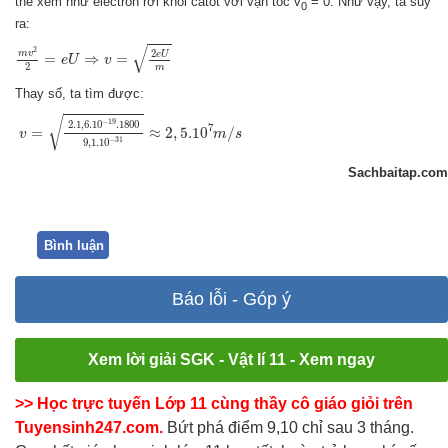
thể xem như electron rời khỏi catot với vận tốc v
= 0. Như vậy, ta suy
0
ra:
m
v
2
2
=
e
U
⇒
v
=
2
e
U
m
√
2
2
m
v
e
U
=
⇒
=
e
U
v
2
m
Thay số, ta tìm được:
v
=
2.1
,
6.10
−
19
.1800
9
,
1.10
−
31
≈
2
,
5.10
7
m
/
s
√
−
19
2.1
,
6.10
.1800
7
=
≈
2
,
5.10
/
v
m
s
−
31
9
,
1.10
Sachbaitap.com
Bình luận
Báo lỗi - Góp ý
Xem lời giải SGK - Vật lí 11 - Xem ngay
>> Học trực tuyến Lớp 11 cùng thầy cô giáo giỏi trên
Tuyensinh247.com.
Bứt phá điểm 9,10 chỉ sau 3 tháng.