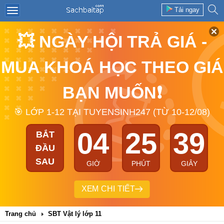
Tải ngay
💥 NGÀY HỘI TRẢ GIÁ -
MUA KHOÁ HỌC THEO GIÁ
BẠN MUỐN❗
🎯 LỚP 1-12 TẠI TUYENSINH247 (TỪ 10-12/08)
04
25
39
BẮT
ĐẦU
SAU
GIỜ
PHÚT
GIÂY
XEM CHI TIẾT
Trang chủ
SBT Vật lý lớp 11