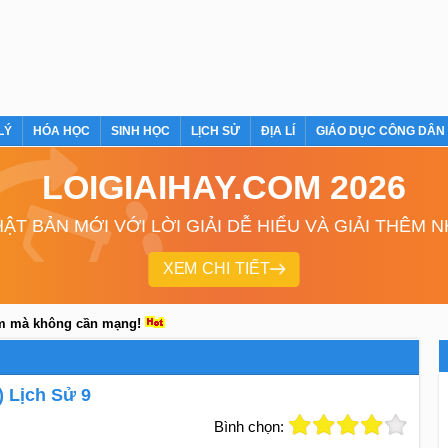
LÝ
HÓA HỌC
SINH HỌC
LỊCH SỬ
ĐỊA LÍ
GIÁO DỤC CÔNG DÂN
LOIGIAIHAY.COM 2026
ẬT BẢN MỚI VỚI LỜI GIẢI DỄ HIỂU VÀ GIẢI THÊM 
XEM CHI TIẾT
em mà không cần mạng!
) Lịch Sử 9
Bình chọn: