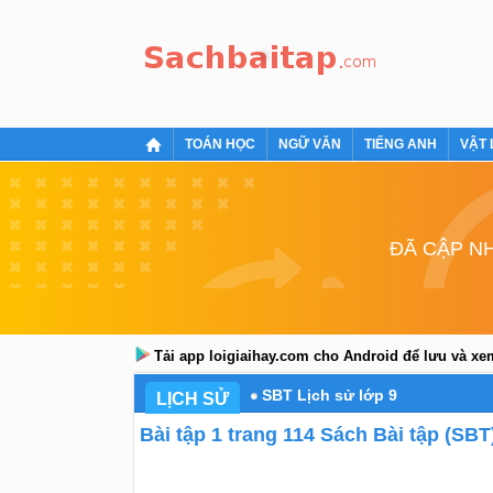
TOÁN HỌC
NGỮ VĂN
TIẾNG ANH
VẬT 
ĐÃ CẬP NH
Tải app loigiaihay.com cho Android để lưu và x
SBT Lịch sử lớp 9
LỊCH SỬ
Bài tập 1 trang 114 Sách Bài tập (SBT