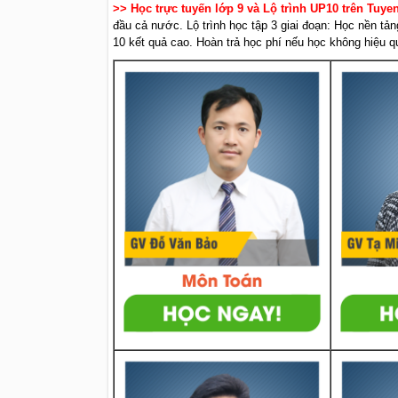
>> Học trực tuyến lớp 9 và Lộ trình UP10 trên Tuy
đầu cả nước. Lộ trình học tập 3 giai đoạn: Học nền tản
10 kết quả cao. Hoàn trả học phí nếu học không hiệu q