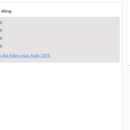
i đúng
 9
 9
 9
 9
au đại thắng mùa Xuân 1975