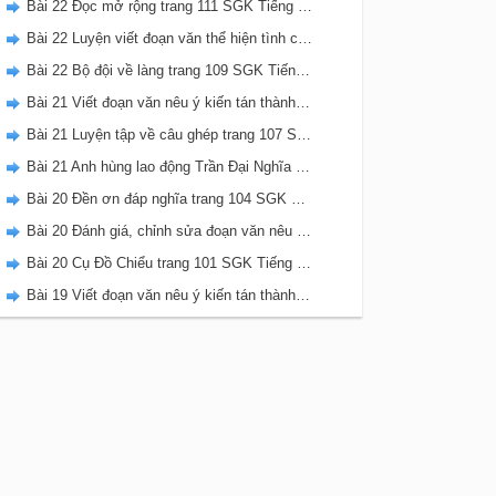
Bài 22 Đọc mở rộng trang 111 SGK Tiếng Việt 5 Kết nối tri thức tập 2
Bài 22 Luyện viết đoạn văn thể hiện tình cảm, cảm xúc về một sự việc trang 111 SGK Tiếng Việt 5 Kết nối tri thức tập 2
Bài 22 Bộ đội về làng trang 109 SGK Tiếng Việt 5 Kết nối tri thức tập 2
Bài 21 Viết đoạn văn nêu ý kiến tán thành một sự việc, hiện tượng (Bài viết số 2) trang 108 SGK Tiếng Việt 5 Kết nối tri thức tập 2
Bài 21 Luyện tập về câu ghép trang 107 SGK Tiếng Việt 5 Kết nối tri thức tập 2
Bài 21 Anh hùng lao động Trần Đại Nghĩa trang 106 SGK Tiếng Việt 5 Kết nối tri thức tập 2
Bài 20 Đền ơn đáp nghĩa trang 104 SGK Tiếng Việt 5 Kết nối tri thức tập 2
Bài 20 Đánh giá, chỉnh sửa đoạn văn nêu ý kiến tán thành một sự vật, hiện tượng trang 103 SGK Tiếng Việt 5 Kết nối tri thức tập 2
Bài 20 Cụ Đồ Chiểu trang 101 SGK Tiếng Việt 5 Kết nối tri thức tập 2
Bài 19 Viết đoạn văn nêu ý kiến tán thành một sự việc, hiện tượng (Bài viết số 1) trang 100 SGK Tiếng Việt 5 Kết nối tri thức tập 2