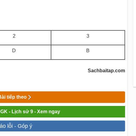
2
3
D
B
Sachbaitap.com
Bài tiếp theo
SGK - Lịch sử 9 - Xem ngay
áo lỗi - Góp ý