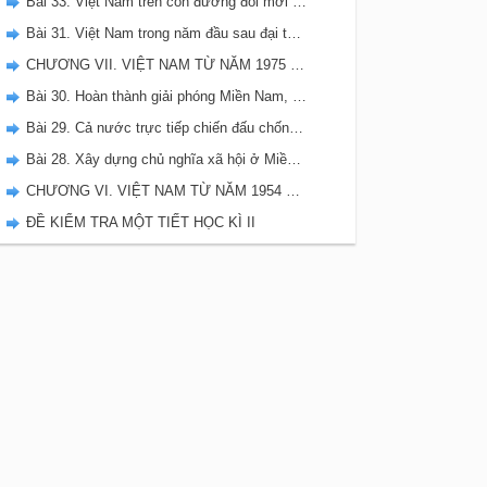
Bài 33. Việt Nam trên con đường đổi mới đi lên Chủ Nghĩa Xã Hội (từ năm 1986 đến năm 2000)
Bài 31. Việt Nam trong năm đầu sau đại thắng mùa Xuân 1975
CHƯƠNG VII. VIỆT NAM TỪ NĂM 1975 ĐẾN NẮM 2000
Bài 30. Hoàn thành giải phóng Miền Nam, thống nhất đất nước ( 1973-1975)
Bài 29. Cả nước trực tiếp chiến đấu chống Mĩ, cứu nước ( 1965-1973)
Bài 28. Xây dựng chủ nghĩa xã hội ở Miền Bắc, đấu tranh chống đế quốc Mĩ và chính quyền Sài Gòn ở Miền Nam
CHƯƠNG VI. VIỆT NAM TỪ NĂM 1954 ĐẾN NĂM 1975
ĐỀ KIỂM TRA MỘT TIẾT HỌC KÌ II