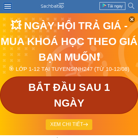
Tải ngay
💥 NGÀY HỘI TRẢ GIÁ -
MUA KHOÁ HỌC THEO GIÁ
BẠN MUỐN❗
🎯 LỚP 1-12 TẠI TUYENSINH247 (TỪ 10-12/08)
BẮT ĐẦU SAU 1
NGÀY
XEM CHI TIẾT