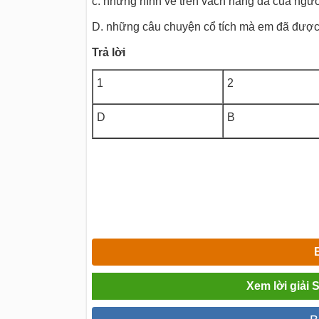
c. những hình vẽ trên vách hang đá của ngườ
D. những câu chuyện cổ tích mà em đã được
Trả
lời
1
2
D
B
Xem lời giải 