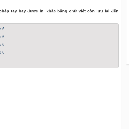
 chép tay hay được in, khắc bằng chữ viết còn lưu lại đến
p 6
p 6
p 6
p 6