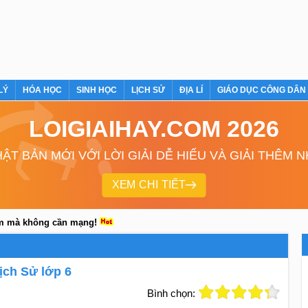
LÝ
HÓA HỌC
SINH HỌC
LỊCH SỬ
ĐỊA LÍ
GIÁO DỤC CÔNG DÂN
LOIGIAIHAY.COM 2026
ẬT BẢN MỚI VỚI LỜI GIẢI DỄ HIỂU VÀ GIẢI THÊM 
XEM CHI TIẾT
em mà không cần mạng!
̣ch Sử lớp 6
Bình chọn: