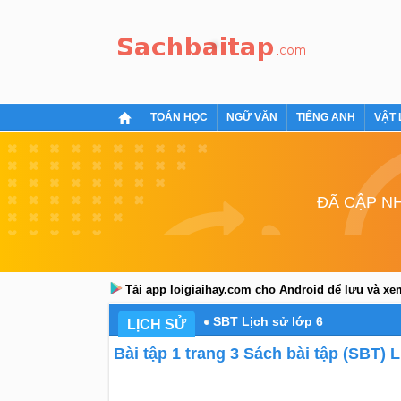
TOÁN HỌC
NGỮ VĂN
TIẾNG ANH
VẬT 
ĐÃ CẬP NH
Tải app loigiaihay.com cho Android để lưu và x
SBT Lịch sử lớp 6
LỊCH SỬ
Bài tập 1 trang 3 Sách bài tập (SBT) Li