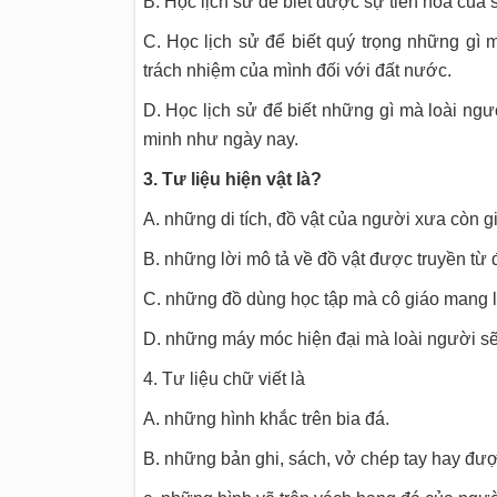
B. Học lịch sử để biết được sự tiến hoá của s
C. Học lịch sử để biết quý trọng những gì 
trách nhiệm của mình đối với đất nước.
D. Học lịch sử để biết những gì mà loài n
minh như ngày nay.
3. Tư liệu hiện vật là?
A. những di tích, đồ vật của người xưa còn gi
B. những lời mô tả về đồ vật được truyền từ 
C. những đồ dùng học tập mà cô giáo mang l
D. những máy móc hiện đại mà loài người sẽ 
4. Tư liệu chữ viết là
A. những hình khắc trên bia đá.
B. những bản ghi, sách, vở chép tay hay được