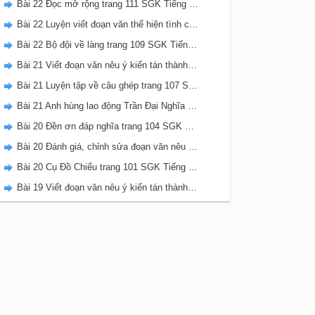
Bài 22 Đọc mở rộng trang 111 SGK Tiếng Việt 5 Kết nối tri thức tập 2
Bài 22 Luyện viết đoạn văn thể hiện tình cảm, cảm xúc về một sự việc trang 111 SGK Tiếng Việt 5 Kết nối tri thức tập 2
Bài 22 Bộ đội về làng trang 109 SGK Tiếng Việt 5 Kết nối tri thức tập 2
Bài 21 Viết đoạn văn nêu ý kiến tán thành một sự việc, hiện tượng (Bài viết số 2) trang 108 SGK Tiếng Việt 5 Kết nối tri thức tập 2
Bài 21 Luyện tập về câu ghép trang 107 SGK Tiếng Việt 5 Kết nối tri thức tập 2
Bài 21 Anh hùng lao động Trần Đại Nghĩa trang 106 SGK Tiếng Việt 5 Kết nối tri thức tập 2
Bài 20 Đền ơn đáp nghĩa trang 104 SGK Tiếng Việt 5 Kết nối tri thức tập 2
Bài 20 Đánh giá, chỉnh sửa đoạn văn nêu ý kiến tán thành một sự vật, hiện tượng trang 103 SGK Tiếng Việt 5 Kết nối tri thức tập 2
Bài 20 Cụ Đồ Chiểu trang 101 SGK Tiếng Việt 5 Kết nối tri thức tập 2
Bài 19 Viết đoạn văn nêu ý kiến tán thành một sự việc, hiện tượng (Bài viết số 1) trang 100 SGK Tiếng Việt 5 Kết nối tri thức tập 2