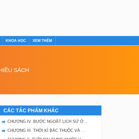
KHOA HỌC
XEM THÊM
NHIỀU SÁCH
CÁC TÁC PHẨM KHÁC
CHƯƠNG IV. BƯỚC NGOẶT LỊCH SỬ Ở ĐẦU THẾ KỈ X
CHƯƠNG III. THỜI KÌ BẮC THUỘC VÀ ĐẤU TRANH GIÀNH ĐỘC LẬP