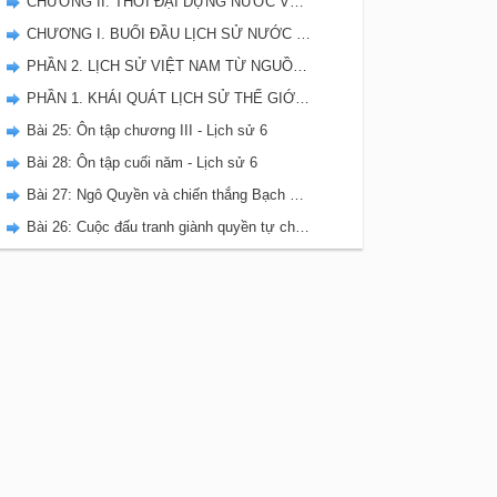
CHƯƠNG II. THỜI ĐẠI DỰNG NƯỚC VĂN LANG - ÂU LẠC
CHƯƠNG I. BUỔI ĐẦU LỊCH SỬ NƯỚC TA
PHẦN 2. LỊCH SỬ VIỆT NAM TỪ NGUỒN GỐC ĐẾN THẾ KỈ X
PHẦN 1. KHÁI QUÁT LỊCH SỬ THẾ GIỚI CỔ ĐẠI
Bài 25: Ôn tập chương III - Lịch sử 6
Bài 28: Ôn tập cuối năm - Lịch sử 6
Bài 27: Ngô Quyền và chiến thắng Bạch Đằng năm 938
Bài 26: Cuộc đấu tranh giành quyền tự chủ của họ Khúc, họ Dương