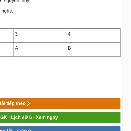
i nguyên thuỷ.
 nghe.
3
4
A
B
Bài tiếp theo
SGK - Lịch sử 6 - Xem ngay