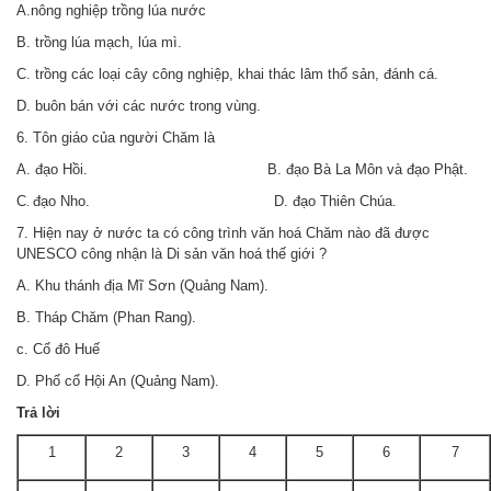
A.nông nghiệp trồng lúa nước
B. trồng lúa mạch, lúa mì.
C. trồng các loại cây công nghiệp, khai thác lâm thổ sản, đánh cá.
D. buôn bán với các nước trong vùng.
6. Tôn giáo của người Chăm là
A. đạo Hồi. B. đạo Bà La Môn và đạo Phật.
C
đạo Nho. D. đạo Thiên Chúa.
.
7. Hiện nay ở nước ta có công trình văn hoá Chăm nào đã được
UNESCO công nhận là Di sản văn hoá thế giới ?
A. Khu thánh địa Mĩ Sơn (Quảng Nam).
B. Tháp Chăm (Phan Rang).
c. Cố đô Huế
D. Phố cổ Hội An (Quảng Nam).
Trả
lời
1
2
3
4
5
6
7