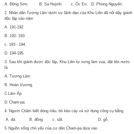
A. Đông Sơn. B. Sa Huỳnh. c. Óc Eo. D. Phùng Nguyên.
2. Nhân dân Tượng Lâm dưới sự lãnh đạo của Khu Liên đã nổi dậy giành
độc lập vào năm
A. 191-192
B. 192- 193.
c. 193 - 194.
D. 194-195.
3. Sau khi giành được độc lập, Khu Liên tự xưng làm vua, đặt tên nước
là
A. Tượng Lâm.
B. Hoàn Vương.
C
Lâm Ấp.
.
D
Cham-pa.
.
4. Người Chăm biết dùng trâu, bò kéo cày và sử dụng công cụ bằng
A. đá. B. đồng c. sắt. D. gỗ.
5
Nguồn sống chủ yếu của cư dân Cham-pa dựa vào
.