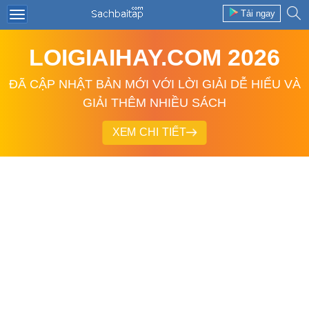
Tải ngay
LOIGIAIHAY.COM 2026
ĐÃ CẬP NHẬT BẢN MỚI VỚI LỜI GIẢI DỄ HIỂU VÀ
GIẢI THÊM NHIỀU SÁCH
XEM CHI TIẾT