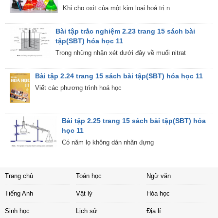
Khi cho oxit của một kim loại hoá trị n
Bài tập trắc nghiệm 2.23 trang 15 sách bài
tập(SBT) hóa học 11
Trong những nhận xét dưới đây về muối nitrat
Bài tập 2.24 trang 15 sách bài tập(SBT) hóa học 11
Viết các phương trình hoá học
Bài tập 2.25 trang 15 sách bài tập(SBT) hóa
học 11
Có năm lọ không dán nhãn đựng
Trang chủ
Toán học
Ngữ văn
Tiếng Anh
Vật lý
Hóa học
Sinh học
Lịch sử
Địa lí