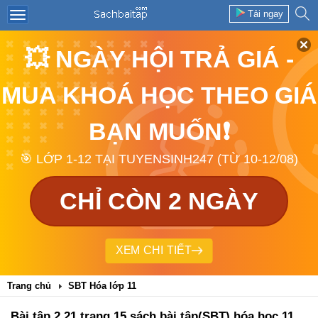
Tải ngay
💥 NGÀY HỘI TRẢ GIÁ -
MUA KHOÁ HỌC THEO GIÁ
BẠN MUỐN❗
🎯 LỚP 1-12 TẠI TUYENSINH247 (TỪ 10-12/08)
CHỈ CÒN 2 NGÀY
XEM CHI TIẾT
Trang chủ
SBT Hóa lớp 11
Bài tập 2.21 trang 15 sách bài tập(SBT) hóa học 11