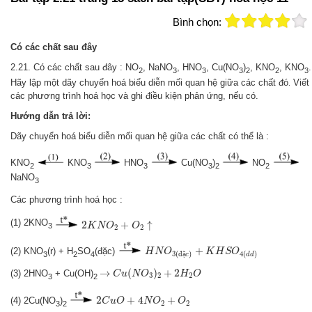
Bình chọn:
Có các chất sau đây
2.21. Có các chất sau đây : NO
, NaNO
, HNO
, Cu(NO
)
, KNO
, KNO
.
2
3
3
3
2
2
3
Hãy lập một dãy chuyển hoá biểu diễn mối quan hệ giữa các chất đó
Viết
.
các phương trình hoá học và ghi điều kiện phản ứng, nếu có.
Hướng dẫn trả lời:
Dãy chuyển hoá biểu diễn mối quan hệ giữa các chất có thể là :
KNO
KNO
HNO
Cu(NO
)
NO
2
3
3
3
2
2
NaNO
3
Các phương trình hoá học :
2
K
N
O
2
+
O
2
↑
(1) 2KNO
2
+
↑
K
N
O
O
3
2
2
H
N
O
3
(
đ
ặ
c
)
+
K
H
S
O
4
(
d
d
)
+
(2) KNO
(r) + H
SO
(đặc)
H
N
O
K
H
S
O
4
(
)
3
(
đ
ặ
)
3
2
4
d
d
c
C
u
(
N
O
3
)
2
+
2
H
2
O
→
→
(
)
+
2
(3) 2HNO
+ Cu(OH)
C
u
N
O
H
O
3
2
2
3
2
2
C
u
O
+
4
N
O
2
+
O
2
2
+
4
+
(4) 2Cu(NO
)
C
u
O
N
O
O
2
2
3
2