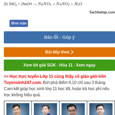
N
a
N
O
3
+
N
a
N
O
2
+
H
2
O
→
→
+
+
(5) 2NO
+ 2NaOH
N
a
N
O
N
a
N
O
H
O
3
2
2
2
Sachbaitap.com
Bình luận
Báo lỗi - Góp ý
Bài tiếp theo
Xem lời giải SGK - Hóa 11 - Xem ngay
>> Học trực tuyến Lớp 11 cùng thầy cô giáo giỏi trên
Tuyensinh247.com.
Bứt phá điểm 9,10 chỉ sau 3 tháng.
Cam kết giúp học sinh lớp 11 học tốt, hoàn trả học phí nếu
học không hiệu quả.