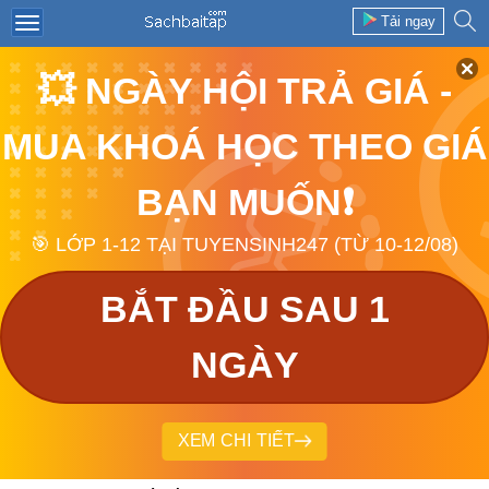
Tải ngay
💥 NGÀY HỘI TRẢ GIÁ -
MUA KHOÁ HỌC THEO GIÁ
BẠN MUỐN❗
🎯 LỚP 1-12 TẠI TUYENSINH247 (TỪ 10-12/08)
BẮT ĐẦU SAU 1
NGÀY
XEM CHI TIẾT