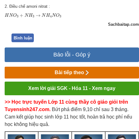
2. Điều chế amoni nitrat :
H
N
O
3
+
N
H
3
→
N
H
4
N
O
3
+
→
H
N
O
N
H
N
H
N
O
3
3
4
3
Sachbaitap.com
Bình luận
Báo lỗi - Góp ý
Bài tiếp theo
Xem lời giải SGK - Hóa 11 - Xem ngay
>> Học trực tuyến Lớp 11 cùng thầy cô giáo giỏi trên
Tuyensinh247.com.
Bứt phá điểm 9,10 chỉ sau 3 tháng.
Cam kết giúp học sinh lớp 11 học tốt, hoàn trả học phí nếu
học không hiệu quả.