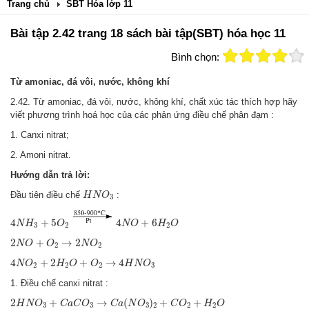
Trang chủ
SBT Hóa lớp 11
Bài tập 2.42 trang 18 sách bài tập(SBT) hóa học 11
Bình chọn:
Từ amoniac, đá vôi, nước, không khí
2.42. Từ amoniac, đá vôi, nước, không khí, chất xúc tác thích hợp hãy
viết phương trình hoá học của các phản ứng điều chế phân đạm :
1. Canxi nitrat;
2. Amoni nitrat.
Hướng dẫn trả lời:
H
N
O
3
Đầu tiên điều chế
:
H
N
O
3
4
N
H
3
+
5
O
2
4
N
O
+
6
H
2
O
4
+
5
4
+
6
N
H
O
N
O
H
O
3
2
2
2
N
O
+
O
2
→
2
N
O
2
2
+
→
2
N
O
O
N
O
2
2
4
N
O
2
+
2
H
2
O
+
O
2
→
4
H
N
O
3
4
+
2
+
→
4
N
O
H
O
O
H
N
O
2
2
2
3
1. Điều chế canxi nitrat :
2
H
N
O
3
+
C
a
C
O
3
→
C
a
(
N
O
3
)
2
+
C
O
2
+
H
2
O
2
+
→
(
)
+
+
H
N
O
C
a
C
O
C
a
N
O
C
O
H
O
3
3
3
2
2
2