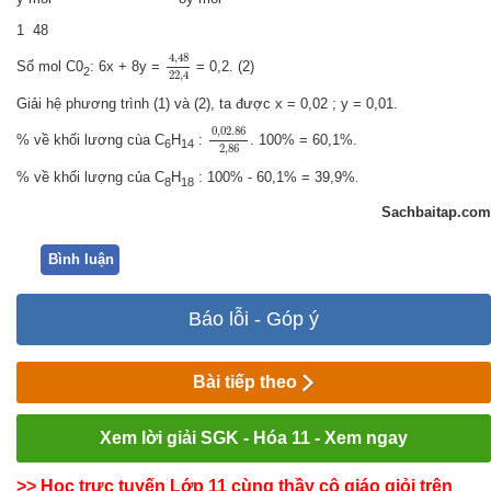
1 48
4
,
48
22
,
4
4
,
48
Số mol C0
: 6x + 8y =
= 0,2. (2)
2
22
,
4
Giải hệ phương trình (1) và (2), ta được x = 0,02 ; y = 0,01.
0
,
02.86
2
,
86
0
,
02.86
% về khối lương cùa C
H
:
. 100% = 60,1%.
6
14
2
,
86
% về khối lượng của C
H
: 100% - 60,1% = 39,9%
.
8
18
Sachbaitap.com
Bình luận
Báo lỗi - Góp ý
Bài tiếp theo
Xem lời giải SGK - Hóa 11 - Xem ngay
>> Học trực tuyến Lớp 11 cùng thầy cô giáo giỏi trên