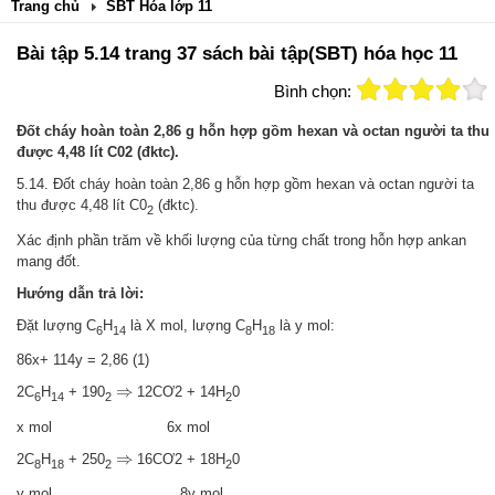
Trang chủ
SBT Hóa lớp 11
Bài tập 5.14 trang 37 sách bài tập(SBT) hóa học 11
Bình chọn:
Đốt cháy hoàn toàn 2,86 g hỗn hợp gồm hexan và octan người ta thu
được 4,48 lít C02 (đktc).
5.14. Đốt cháy hoàn toàn 2,86 g hỗn hợp gồm hexan và octan người ta
thu được 4,48 lít C0
(đktc).
2
Xác định phần trăm về khối lượng của từng chất trong hỗn hợp ankan
mang đốt.
Hướng dẫn trả lời:
Đặt lượng C
H
là X mol, lượng C
H
là y mol:
6
14
8
18
86x+ 114y = 2,86 (1)
⇒
⇒
2C
H
+ 190
12CƠ2 + 14H
0
6
14
2
2
x mol 6x mol
⇒
⇒
2C
H
+ 250
16CƠ2 + 18H
0
8
18
2
2
y mol 8y mol