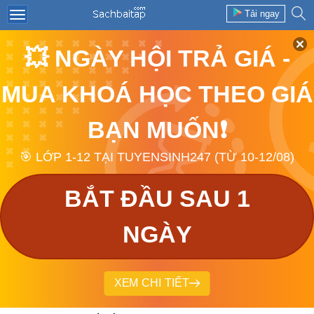
Tải ngay
💥 NGÀY HỘI TRẢ GIÁ -
MUA KHOÁ HỌC THEO GIÁ
BẠN MUỐN❗
🎯 LỚP 1-12 TẠI TUYENSINH247 (TỪ 10-12/08)
BẮT ĐẦU SAU 1
NGÀY
XEM CHI TIẾT