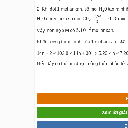
2. Khi đốt 1 mol ankan, số mol H
0 tạo ra nh
2
0
,
82
2
−
0
,
36
=
5
0
,
82
−
0
,
36
=
H
0 nhiều hơn số mol C0
:
2
2
2
5.10
−
2
−
2
5.10
Vậy, hỗn hợp M có
mol ankan.
M
¯
¯
¯¯¯¯
¯
Khối lượng trung bình của 1 mol ankan :
M
⇒
⇒
14n + 2 < 102,8 < 14n + 30
5,20 < n < 7,2
Đến đây có thể tìm được công thức phân tử v
Xem lời giả
B