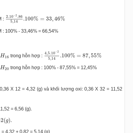
2.10
−
2
.86
5
,
14
.100
%
=
33
,
46
%
−
2
2.10
.86
.100
%
=
33
,
46
%
M :
5
,
14
M : 100% - 33,46% = 66,54%
4
,
5.10
−
2
5
,
14
.100
%
=
87
,
55
%
−
2
7
H
16
4
,
5.10
.100
%
=
87
,
55
%
H
trong hỗn hợp :
16
5
,
14
9
H
20
H
trong hỗn hợp : 100% - 87,55% = 12,45%
20
0,36 X 12 = 4,32 (g) và khối lượng oxi: 0,36 X 32 = 11,52
1,52 = 6,56 (g).
0
,
82
(
g
)
.
82
(
)
.
g
= 4,32 + 0,82 = 5,14 (g)