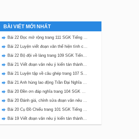
BÀI VIẾT MỚI NHẤT
Bài 22 Đọc mở rộng trang 111 SGK Tiếng Việt 5 Kết nối tri thức tập 2
Bài 22 Luyện viết đoạn văn thể hiện tình cảm, cảm xúc về một sự việc trang 111 SGK Tiếng Việt 5 Kết nối tri thức tập 2
Bài 22 Bộ đội về làng trang 109 SGK Tiếng Việt 5 Kết nối tri thức tập 2
Bài 21 Viết đoạn văn nêu ý kiến tán thành một sự việc, hiện tượng (Bài viết số 2) trang 108 SGK Tiếng Việt 5 Kết nối tri thức tập 2
Bài 21 Luyện tập về câu ghép trang 107 SGK Tiếng Việt 5 Kết nối tri thức tập 2
Bài 21 Anh hùng lao động Trần Đại Nghĩa trang 106 SGK Tiếng Việt 5 Kết nối tri thức tập 2
Bài 20 Đền ơn đáp nghĩa trang 104 SGK Tiếng Việt 5 Kết nối tri thức tập 2
Bài 20 Đánh giá, chỉnh sửa đoạn văn nêu ý kiến tán thành một sự vật, hiện tượng trang 103 SGK Tiếng Việt 5 Kết nối tri thức tập 2
Bài 20 Cụ Đồ Chiểu trang 101 SGK Tiếng Việt 5 Kết nối tri thức tập 2
Bài 19 Viết đoạn văn nêu ý kiến tán thành một sự việc, hiện tượng (Bài viết số 1) trang 100 SGK Tiếng Việt 5 Kết nối tri thức tập 2