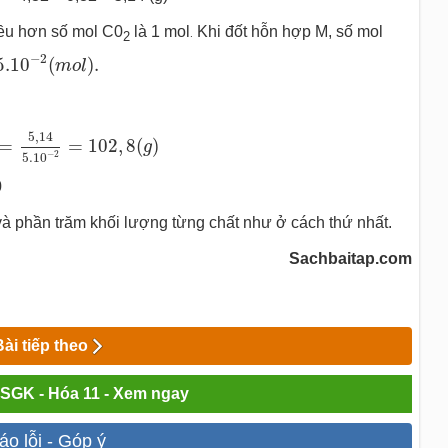
iều hơn số mol C0
là 1 mol
Khi đốt hỗn hợp M, số mol
.
2
.10
−
2
(
m
o
l
)
.
−
2
5.10
(
)
.
m
o
l
=
5
,
14
5.10
−
2
=
102
,
8
(
g
)
5
,
14
=
=
102
,
8
(
)
g
−
2
5.10
0
à phần trăm khối lượng từng chất như ở cách thứ nhất.
Sachbaitap.com
Bài tiếp theo
i SGK - Hóa 11 - Xem ngay
áo lỗi - Góp ý