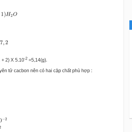
(
n
¯
+
1
)
H
2
O
1
)
H
O
2
−
2
;
n
¯
=
7
,
2
7
,
2
-2
 + 2) X 5.10
=5,14(g).
yên tử cacbon nên có hai cặp chất phù hợp :
0
−
2
y
=
3.10
−
2
5.10
−
2
y
=
5.10
−
2
−
2
0
2