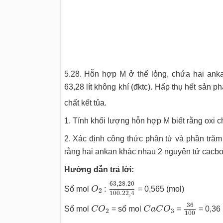
5.28. Hỗn hợp M ở thể lỏng, chứa hai ank
63,28 lít không khí (đktc). Hấp thụ hết sản
chất kết tủa.
1. Tính khối lượng hỗn hợp M biết rằng oxi c
2. Xác định công thức phân tử và phần trăm
rằng hai ankan khác nhau 2 nguyên tử cacbo
Hướng dẫn trả lời:
63
,
28.20
100.22
,
4
O
2
63
,
28.20
Số mol
O
:
= 0,565 (mol)
2
100.22
,
4
36
100
C
O
2
C
a
C
O
3
36
Số mol
C
O
= số mol
C
a
C
O
=
= 0,36 
2
3
100