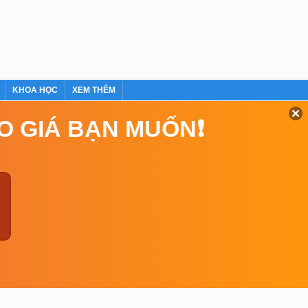
KHOA HỌC
XEM THÊM
EO GIÁ BẠN MUỐN❗