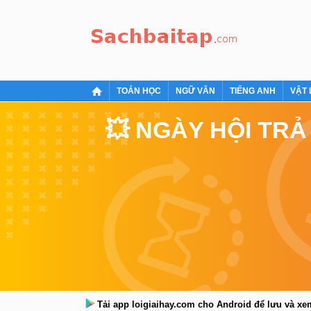
TOÁN HỌC
NGỮ VĂN
TIẾNG ANH
VẬT 
💥 NGÀY HỘI TRẢ
Tải app loigiaihay.com cho Android để lưu và x