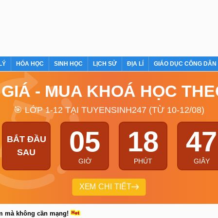
LÝ
HÓA HỌC
SINH HỌC
LỊCH SỬ
ĐỊA LÍ
GIÁO DỤC CÔNG DÂN
 GIÁ - MUA KHOÁ HỌC TH
🎯 LỚP 1-12 TẠI TUYENSINH247 (TỪ 10-12/08)
05
18
46
BẮT ĐẦU
SAU
GIỜ
PHÚT
GIÂY
XEM CHI TIẾT
em mà không cần mạng!