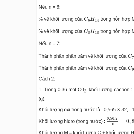
Nếu n = 6:
C
6
H
14
% về khối lượng của
C
H
trong hỗn hợp 
6
14
C
8
H
18
% về khối lượng của
C
H
trong hỗn hợp 
8
18
Nếu n = 7:
C
Thành phần phần trăm về khối lượng của
C
7
C
Thành phần phần trăm về khối lượng của
C
9
Cách 2:
1. Trong 0,36 mol C0
, khối lượng cacbon : 
2
(g).
Khối lượng oxi trong nước là : 0,565 X 32, - 1
6
,
56.2
16
=
6
,
56.2
=
0
,
Khối lương hiđro (trong nước) :
16
Khối lượng M = khối lượng C + khối lượng H 