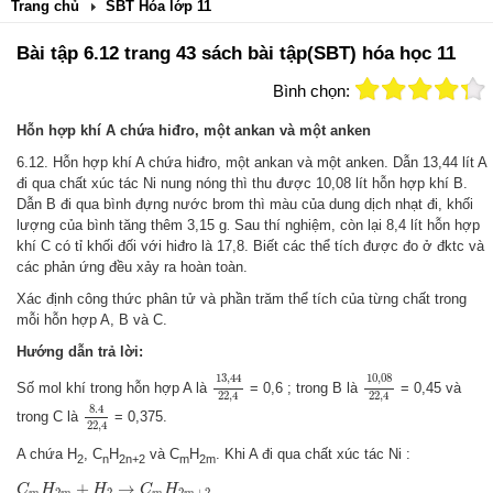
Trang chủ
SBT Hóa lớp 11
Bài tập 6.12 trang 43 sách bài tập(SBT) hóa học 11
Bình chọn:
Hỗn hợp khí A chứa hiđro, một ankan và một anken
6.12. Hỗn hợp khí A chứa hiđro, một ankan và một anken. Dẫn 13,44 lít A
đi qua chất xúc tác Ni nung nóng thì thu được 10,08 lít hỗn hợp khí B.
Dẫn B đi qua bình đựng nước brom thì màu của dung dịch nhạt đi, khối
lượng của bình tăng thêm 3,15 g
Sau thí nghiệm, còn lại 8,4 lít hỗn hợp
.
khí C có tỉ khối đối với hiđro là 17,8. Biết các thể tích được đo ở đktc và
các phản ứng đều xảy ra hoàn toàn.
Xác định công thức phân tử và phần trăm thể tích của từng chất trong
mỗi hỗn hợp A, B và C.
Hướng dẫn trả lời:
13
,
44
22
,
4
10
,
08
22
,
4
13
,
44
10
,
08
Số mol khí trong hỗn hợp A là
= 0,6 ; trong B là
= 0,45 và
22
,
4
22
,
4
8.4
22
,
4
8.4
trong C là
= 0,375.
22
,
4
A chứa H
, C
H
và C
H
. Khi A đi qua chất xúc tác Ni :
2
n
2n+2
m
2m
C
m
H
2
m
+
H
2
→
C
m
H
2
m
+
2
+
→
C
H
H
C
H
2
2
2
+
2