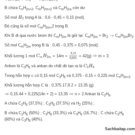
m
m
m
m
B chứa C
H
, C
H
và C
H
còn dư.
n
2n+2
m
2m+2
m
2ra
H
2
Số mol
trong A là : 0,6 - 0,45 = 0,15 (mol).
H
2
Đó cũng là số mol C
H
2 trong B.
m
2m+
→
→
Khi B đi qua nước brom thì C
H
bị giữ lại: C
H
+ Br
C
H
Br
.
m
2m
m
2m
2
m
2m
2
Số mol C
H
trong B là : 0,45 - 0,375 = 0,075 (mol).
m
2m
3
,
15
0
,
075
C
m
H
2
m
3
,
15
⇒
⇒
Khối lương 1 mol
= 14m =
= 42(g)
m = 3.
C
H
2
m
m
0
,
075
C
3
H
8
Anken là C
H
và ankan do chất đó tạo ra là
.
C
H
3
8
3
6
Trong hỗn hợp c có 0,15 mol C
H
và 0,375 - 0,15 = 0,225 mol C
H
3
8
n
2n+2
Khối lượng hỗn hợp C là : 0,375.17,8.2 = 13,35 (g)
.
⇒
⇒
⇒
⇒
0,15.44 + 0,225(14n + 2) = 13,35
n = 2 Ankan là C
H
.
2
6
A chứa C
H
(37,5%) ; C
H
(37,5%) và H
(25%) ;
2
6
3
6
2
B chứa C
H
(50%) ; C
H
(33,3%) và C
H
(16,7%) ; C chứa C
H
2
6
3
8
3
6
2
6
(60%) và C
H
(40%).
3
8
Sachbaitap.com