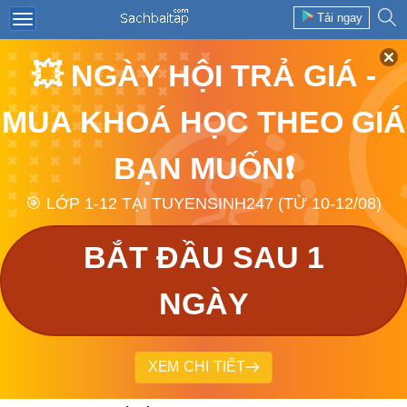
Tải ngay
💥 NGÀY HỘI TRẢ GIÁ -
MUA KHOÁ HỌC THEO GIÁ
BẠN MUỐN❗
🎯 LỚP 1-12 TẠI TUYENSINH247 (TỪ 10-12/08)
BẮT ĐẦU SAU 1
NGÀY
XEM CHI TIẾT