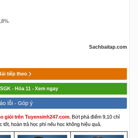
0
−
2
,8%.
Sachbaitap.com
Bài tiếp theo
i SGK - Hóa 11 - Xem ngay
áo lỗi - Góp ý
áo giỏi trên Tuyensinh247.com.
Bứt phá điểm 9,10 chỉ
 tốt, hoàn trả học phí nếu học không hiệu quả.