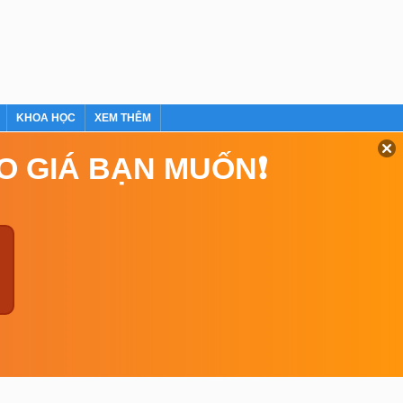
KHOA HỌC
XEM THÊM
EO GIÁ BẠN MUỐN❗