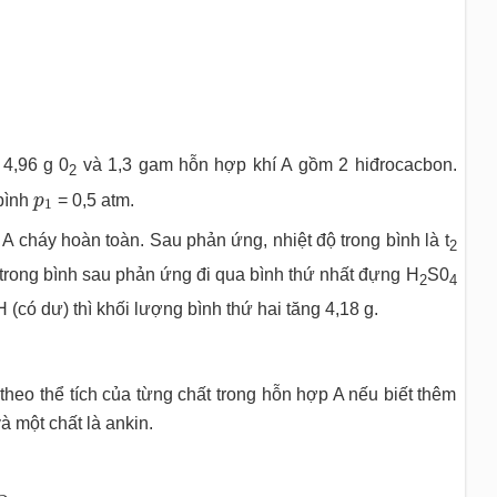
 4,96 g 0
và 1,3 gam hỗn hợp khí A gồm 2 hiđrocacbon.
2
p
1
 bình
p
= 0,5 atm.
1
p A cháy hoàn toàn. Sau phản ứng, nhiệt độ trong bình là t
2
trong bình sau phản ứng đi qua bình thứ nhất đựng H
S0
2
4
có dư) thì khối lượng bình thứ hai tăng 4,18 g.
theo thể tích của từng chất trong hỗn hợp A nếu biết thêm
à một chất là ankin.