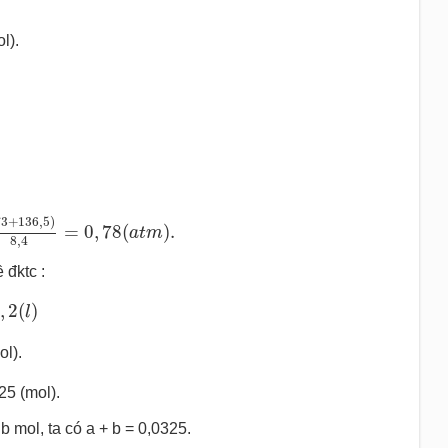
l).
=
1.4
,
37
273
.
(
273
+
136
,
5
)
8
,
4
=
0
,
78
(
a
t
m
)
.
73
+
136
,
5
)
=
0
,
78
(
)
.
a
t
m
8
,
4
 đktc :
=
4
,
2
(
l
)
,
2
(
)
l
l).
25 (mol).
b mol, ta có a + b = 0,0325.