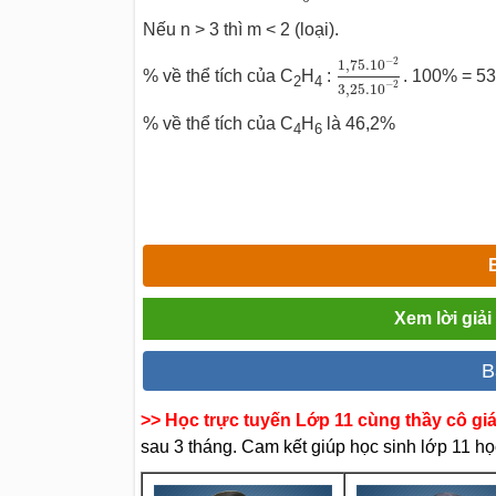
Nếu n > 3 thì m < 2 (loại).
1
,
75.10
−
2
3
,
25.1
−
2
1
,
75.10
% về thể tích của C
H
:
. 100% = 53
2
4
−
2
3
,
25.10
% về thể tích của C
H
là 46,2%
4
6
Xem lời giả
B
>> Học trực tuyến Lớp 11 cùng thầy cô gi
sau 3 tháng. Cam kết giúp học sinh lớp 11 học