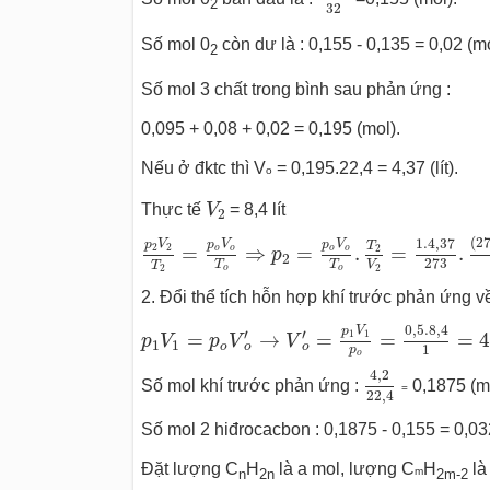
2
32
Số mol 0
còn dư là : 0,155 - 0,135 = 0,02 (mo
2
Số mol 3 chất trong bình sau phản ứng :
0,095 + 0,08 + 0,02 = 0,195 (mol).
Nếu ở đktc thì V
= 0,195.22,4 = 4,37 (lít).
o
V
2
Thực tế
V
= 8,4 lít
2
p
2
V
2
T
2
=
p
o
V
o
T
o
⇒
p
2
=
p
o
V
o
T
o
.
T
2
V
2
(
2
1.4
,
37
p
V
p
V
p
V
T
2
2
2
=
⇒
=
.
=
.
o
o
o
o
p
2
273
T
T
T
V
2
2
o
o
2. Đổi thể tích hỗn hợp khí trước phản ứng về
p
1
V
1
=
p
o
V
o
′
→
V
o
′
=
p
1
V
1
p
o
=
0
,
5.8
,
4
1
0
,
5.8
,
4
p
V
′
′
1
1
=
→
=
=
=
4
p
V
p
V
V
1
1
o
o
o
1
p
o
4
,
2
22
,
4
4
,
2
Số mol khí trước phản ứng :
0,1875 (mo
=
22
,
4
Số mol 2 hiđrocacbon : 0,1875 - 0,155 = 0,03
Đặt lượng C
H
là a mol, lượng C
H
là 
m
n
2n
2m-2