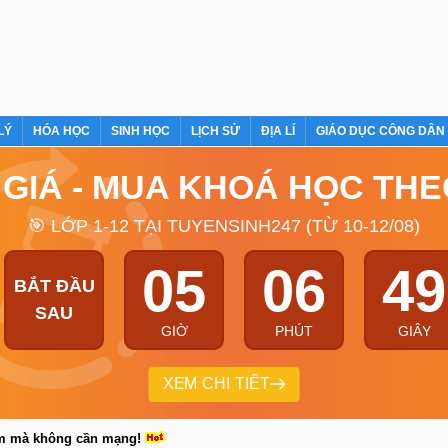
LÝ
HÓA HỌC
SINH HỌC
LỊCH SỬ
ĐỊA LÍ
GIÁO DỤC CÔNG DÂN
 GIÁ - MUA KHOÁ HỌC TH
🎯 LỚP 1-12 TẠI TUYENSINH247 (TỪ 10-12/08)
05
06
48
BẮT ĐẦU
SAU
GIỜ
PHÚT
GIÂY
XEM CHI TIẾT
em mà không cần mạng!