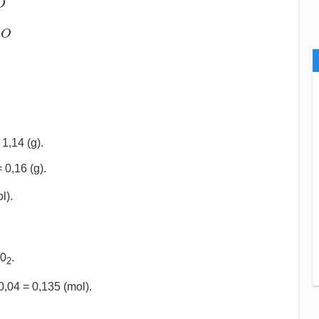
O
O
2
1,14 (g).
 0,16 (g).
l).
 0
.
2
0,04 = 0,135 (mol).