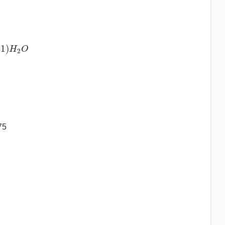
)
H
2
O
1
)
H
O
2
75