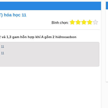
T) hóa học 11
Bình chọn:
 02 và 1,3 gam hỗn hợp khí A gồm 2 hiđrocacbon
 11
 11