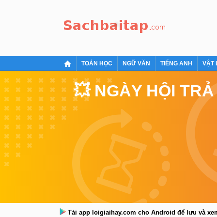
TOÁN HỌC
NGỮ VĂN
TIẾNG ANH
VẬT 
💥 NGÀY HỘI TRẢ
Tải app loigiaihay.com cho Android để lưu và x