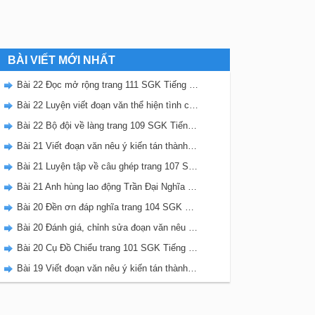
BÀI VIẾT MỚI NHẤT
Bài 22 Đọc mở rộng trang 111 SGK Tiếng Việt 5 Kết nối tri thức tập 2
Bài 22 Luyện viết đoạn văn thể hiện tình cảm, cảm xúc về một sự việc trang 111 SGK Tiếng Việt 5 Kết nối tri thức tập 2
Bài 22 Bộ đội về làng trang 109 SGK Tiếng Việt 5 Kết nối tri thức tập 2
Bài 21 Viết đoạn văn nêu ý kiến tán thành một sự việc, hiện tượng (Bài viết số 2) trang 108 SGK Tiếng Việt 5 Kết nối tri thức tập 2
Bài 21 Luyện tập về câu ghép trang 107 SGK Tiếng Việt 5 Kết nối tri thức tập 2
Bài 21 Anh hùng lao động Trần Đại Nghĩa trang 106 SGK Tiếng Việt 5 Kết nối tri thức tập 2
Bài 20 Đền ơn đáp nghĩa trang 104 SGK Tiếng Việt 5 Kết nối tri thức tập 2
Bài 20 Đánh giá, chỉnh sửa đoạn văn nêu ý kiến tán thành một sự vật, hiện tượng trang 103 SGK Tiếng Việt 5 Kết nối tri thức tập 2
Bài 20 Cụ Đồ Chiểu trang 101 SGK Tiếng Việt 5 Kết nối tri thức tập 2
Bài 19 Viết đoạn văn nêu ý kiến tán thành một sự việc, hiện tượng (Bài viết số 1) trang 100 SGK Tiếng Việt 5 Kết nối tri thức tập 2