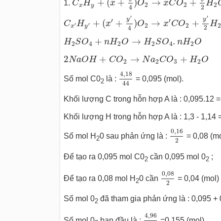
+
(
+
)
→
+
1.
C
H
x
O
x
C
O
H
2
2
2
x
y
2
4
C
x
′
H
y
′
+
(
x
′
+
y
′
4
)
O
2
→
x
′
C
O
2
+
y
′
2
H
2
O
′
′
y
y
′
′
+
(
+
)
→
+
C
H
x
O
x
C
O
H
′
′
2
2
x
y
2
4
H
2
S
O
4
+
n
H
2
O
→
H
2
S
O
4
.
n
H
2
O
+
→
.
H
S
O
n
H
O
H
S
O
n
H
O
2
4
2
2
4
2
2
N
a
O
H
+
C
O
2
→
N
a
2
C
O
3
+
H
2
O
2
+
→
+
N
a
O
H
C
O
N
a
C
O
H
O
2
2
3
2
4
,
18
44
4
,
18
Số mol C0
là :
= 0,095 (mol).
2
44
Khối lượng C trong hỗn hợp A là : 0,095.12 = 
Khối lượng H trong hỗn hợp A là : 1,3 - 1,14 =
0
,
16
2
0
,
16
Số mol H
0 sau phản ứng là :
= 0,08 (mo
2
2
Để tạo ra 0,095 mol C0
cần 0,095 mol 0
;
2
2
0
,
08
2
0
,
08
Để tạo ra 0,08 mol H
0 cần
= 0,04 (mol)
2
2
Số mol 0
đã tham gia phản ứng là : 0,095 + 
2
4
,
96
32
4
,
96
Số mol 0
ban đầu là :
=0,155 (mol).