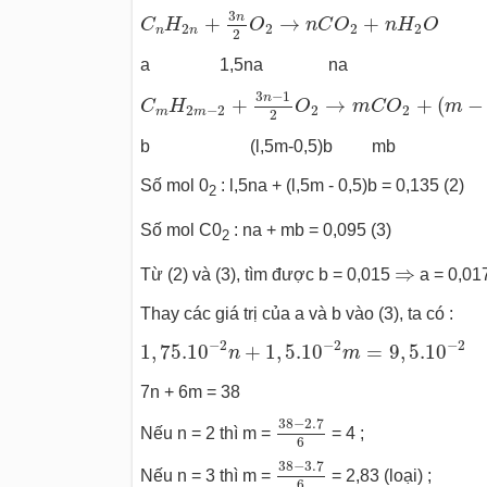
C
n
H
2
n
+
3
n
2
O
2
→
n
C
O
2
+
n
H
2
O
3
n
+
→
+
C
H
O
n
C
O
n
H
O
2
2
2
2
n
n
2
a 1,5na na
C
m
H
2
m
−
2
+
3
n
−
1
2
O
2
→
m
C
O
2
+
(
m
−
1
3
−
1
n
+
→
+
(
−
C
H
O
m
C
O
m
2
−
2
2
2
m
m
2
b (l,5m-0,5)b mb
Số mol 0
: l,5na + (l,5m - 0,5)b = 0,135 (2)
2
Số mol C0
: na + mb = 0,095 (3)
2
⇒
⇒
Từ (2) và (3), tìm được b = 0,015
a = 0,01
Thay các giá trị của a và b vào (3), ta có :
1
,
75.10
−
2
n
+
1
,
5.10
−
2
m
=
9
,
5.10
−
2
−
2
−
2
−
2
1
,
75.10
+
1
,
5.10
=
9
,
5.10
n
m
7n + 6m = 38
38
−
2.7
6
38
−
2.7
Nếu n = 2 thì m =
= 4 ;
6
38
−
3.7
6
38
−
3.7
Nếu n = 3 thì m =
= 2,83 (loại) ;
6