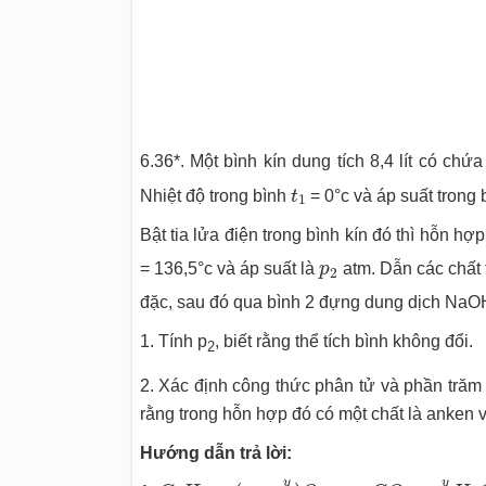
6.36*. Một bình kín dung tích 8,4 lít có chứa
t
1
Nhiệt độ trong bình
t
= 0°c và áp suất trong
1
Bật tia lửa điện trong bình kín đó thì hỗn hợ
p
2
= 136,5°c và áp suất là
p
atm. Dẫn các chất 
2
đặc, sau đó qua bình 2 đựng dung dịch NaOH (
1. Tính p
, biết rằng thể tích bình không đổi.
2
2. Xác định công thức phân tử và phần trăm 
rằng trong hỗn hợp đó có một chất là anken v
Hướng dẫn trả lời:
C
x
H
y
+
(
x
+
y
4
)
O
2
→
x
C
O
2
+
y
2
H
2
O
y
y