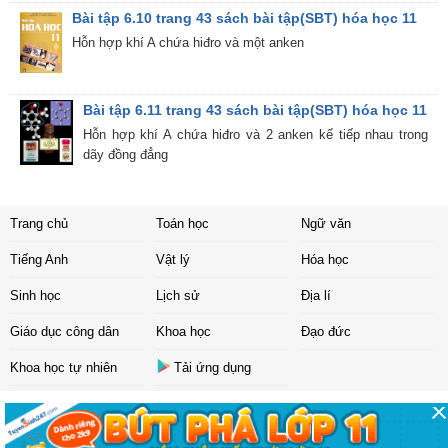
Bài tập 6.10 trang 43 sách bài tập(SBT) hóa học 11
Hỗn hợp khí A chứa hiđro và một anken
Bài tập 6.11 trang 43 sách bài tập(SBT) hóa học 11
Hỗn hợp khí A chứa hiđro và 2 anken kế tiếp nhau trong
dãy đồng đẳng
Trang chủ
Toán học
Ngữ văn
Tiếng Anh
Vật lý
Hóa học
Sinh học
Lịch sử
Địa lí
Giáo dục công dân
Khoa học
Đạo đức
Khoa học tự nhiên
Tải ứng dụng
Liên hệ
|
Chính sách
Copyright ©
2017 Sachbaitap.com