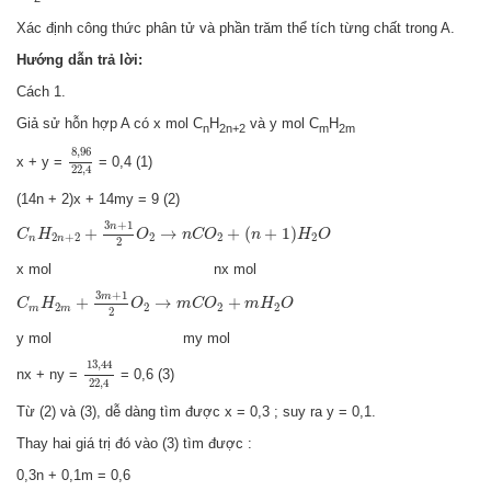
Xác định công thức phân tử và phần trăm thể tích từng chất trong A.
Hướng dẫn trả lời:
Cách 1.
Giả sử hỗn hợp A có x mol C
H
và y mol C
H
n
2n+2
m
2m
8
,
96
22
,
4
8
,
96
x + y =
= 0,4 (1)
22
,
4
(14n + 2)x + 14my = 9 (2)
C
n
H
2
n
+
2
+
3
n
+
1
2
O
2
→
n
C
O
2
+
(
n
+
1
)
H
2
O
3
+
1
n
+
→
+
(
+
1
)
C
H
O
n
C
O
n
H
O
2
+
2
2
2
2
n
n
2
x mol nx mol
C
m
H
2
m
+
3
m
+
1
2
O
2
→
m
C
O
2
+
m
H
2
O
3
+
1
m
+
→
+
C
H
O
m
C
O
m
H
O
2
2
2
2
m
m
2
y mol my mol
13
,
44
22
,
4
13
,
44
nx + ny =
= 0,6 (3)
22
,
4
Từ (2) và (3), dễ dàng tìm được x = 0,3 ; suy ra y = 0,1.
Thay hai giá trị đó vào (3) tìm được :
0,3n + 0,1m = 0,6