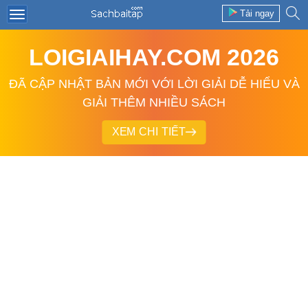
Tải ngay
LOIGIAIHAY.COM 2026
ĐÃ CẬP NHẬT BẢN MỚI VỚI LỜI GIẢI DỄ HIỂU VÀ
GIẢI THÊM NHIỀU SÁCH
XEM CHI TIẾT