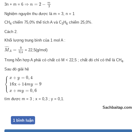
⇒
n
=
2
−
m
3
m
⇒
=
2
−
3n + m = 6
n
3
Nghiệm nguyên thu được là m = 3, n = 1
CH
chiếm 75,0% thể tích A và C
H
chiếm 25,0%.
4
3
6
Cách 2.
Khối lượng trung bình của 1 mol A :
M
¯
A
=
9
0
,
4
¯
¯¯¯¯
¯
9
=
= 22,5(g/mol)
M
A
0
,
4
Trong hỗn hợp A phải có chất có M < 22,5 ; chất đó chỉ có thể là CH
.
4
Sau đó giải hệ
⎧
{
x
+
y
=
0
,
4
16
x
+
14
m
y
=
9
x
+
m
y
=
0
,
6
⎪
+
=
0
,
4
x
y
⎨
⎩
⎪
16
x
+
14
=
9
m
y
+
=
0
,
6
x
m
y
tìm được m = 3 ; x = 0,3 ; y = 0,1.
Sachbaitap.com
1 bình luận