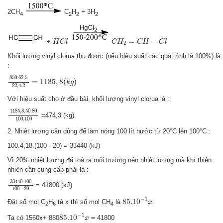
2CH
C
H
+ 3H
4
2
2
2
H
C
l
C
H
2
=
C
H
−
C
l
=
−
+
H
C
l
C
H
C
H
C
l
2
Khối lượng vinyl clorua thu được (nếu hiệu suất các quá trình là 100%) là
:
850.62
,
5
22
,
4.2
=
1185
,
8
(
k
g
)
850.62
,
5
=
1185
,
8
(
)
k
g
22
,
4.2
Với hiệu suất cho ở đầu bài, khối lượng vinyl clorua là :
1185
,
8.50.80
100.100
1185
,
8.50.80
=474,3 (kg).
100.100
2
Nhiệt lượng cần dùng để làm nóng 100 lít nước từ 20°C lên 100°C :
.
100.4,18.(100 - 20) = 33440 (kJ)
Vì 20% nhiệt lượng đã toả ra môi trường nên nhiệt lượng mà khí thiên
nhiên cần cung cấp phải là :
33440.100
100
−
20
33440.100
= 41800 (kJ)
100
−
20
85.10
−
1
x
−
1
85.10
Đặt số mol C
H
tà x thì số mol CH
là
.
x
2
6
4
85.10
−
1
x
−
1
85.10
Ta có 1560x+ 880
= 41800
x