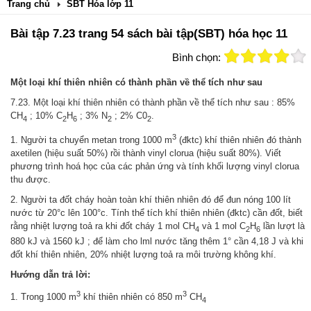
Trang chủ
SBT Hóa lớp 11
Bài tập 7.23 trang 54 sách bài tập(SBT) hóa học 11
Bình chọn:
Một loại khí thiên nhiên có thành phần về thể tích như sau
7.23. Một loại khí thiên nhiên có thành phần về thể tích như sau :
85%
CH
; 10% C
H
; 3% N
; 2% C0
.
4
2
6
2
2
3
1. Người ta chuyển metan trong 1000 m
(đktc) khí thiên nhiên đó thành
axetilen (hiệu suất 50%) rồi thành vinyl clorua (hiệu suất 80%). Viết
phương trình hoá học của các phản ứng và tính khối lượng vinyl clorua
thu được.
2. Người ta đốt cháy hoàn toàn khí thiên nhiên đó để đun nóng 100 lít
nước từ 20°c lên 100°c. Tính thể tích khí thiên nhiên (đktc) cần đốt, biết
rằng nhiệt lượng toả ra khi đốt cháy 1 mol CH
và 1 mol C
H
lần lượt là
4
2
6
880 kJ và 1560 kJ ; để làm cho lml nước tăng thêm 1° cần 4,18 J và khi
đốt khí thiên nhiên, 20% nhiệt lượng toả ra môi trường không khí.
Hướng dẫn trả lời:
3
3
1. Trong 1000 m
khí thiên nhiên có 850 m
CH
4