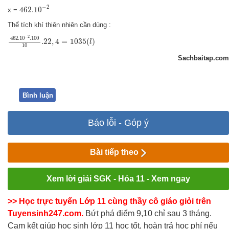
462.10
−
2
−
2
462.10
x =
Thể tích khí thiên nhiên cần dùng :
462.10
−
2
.100
10
.22
,
4
=
1035
(
l
)
−
2
462.10
.100
.22
,
4
=
1035
(
)
l
10
Sachbaitap.com
Bình luận
Báo lỗi - Góp ý
Bài tiếp theo
Xem lời giải SGK - Hóa 11 - Xem ngay
>> Học trực tuyến Lớp 11 cùng thầy cô giáo giỏi trên
Tuyensinh247.com.
Bứt phá điểm 9,10 chỉ sau 3 tháng.
Cam kết giúp học sinh lớp 11 học tốt, hoàn trả học phí nếu