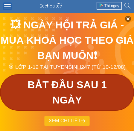
Tải ngay
💥 NGÀY HỘI TRẢ GIÁ -
MUA KHOÁ HỌC THEO GIÁ
BẠN MUỐN❗
🎯 LỚP 1-12 TẠI TUYENSINH247 (TỪ 10-12/08)
BẮT ĐẦU SAU 1
NGÀY
XEM CHI TIẾT