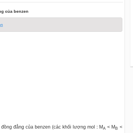
ẳng của benzen
on
à đồng đẳng của benzen (các khối lượng mol : M
< M
<
A
B