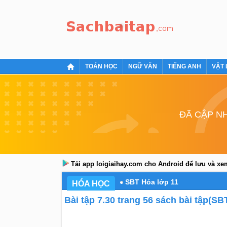
TOÁN HỌC
NGỮ VĂN
TIẾNG ANH
VẬT 
ĐÃ CẬP NH
Tải app loigiaihay.com cho Android để lưu và x
SBT Hóa lớp 11
HÓA HỌC
Bài tập 7.30 trang 56 sách bài tập(SB