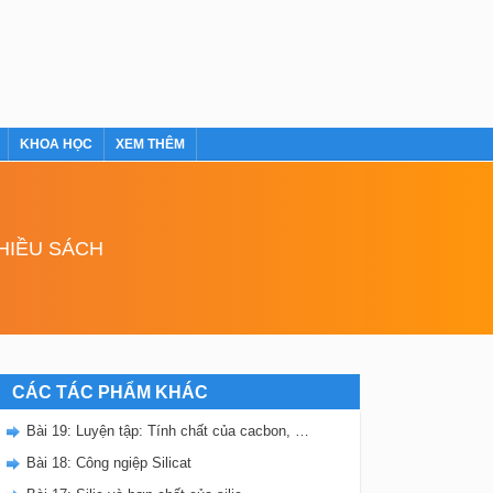
KHOA HỌC
XEM THÊM
NHIỀU SÁCH
CÁC TÁC PHẨM KHÁC
Bài 19: Luyện tập: Tính chất của cacbon, silic và các hợp chất của chúng
Bài 18: Công ngiệp Silicat