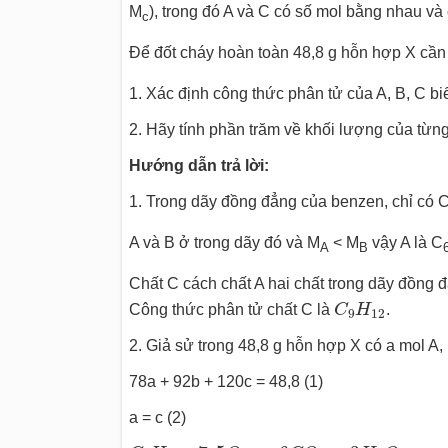
M
), trong đó A và C có số mol bằng nhau và
c
Để đốt cháy hoàn toàn 48,8 g hỗn hợp X cần
1. Xác định công thức phân tử của A, B, C b
2. Hãy tính phần trăm về khối lượng của từng
Hướng dẫn trả lời:
1. Trong dãy đồng đẳng của benzen, chỉ có 
A và B ở trong dãy đó và M
< M
vậy A là C
A
B
Chất C cách chất A hai chất trong dãy đồng 
C
9
H
12
Công thức phân tử chất C là
C
H
.
9
12
2. Giả sử trong 48,8 g hỗn hợp X có a mol A, b
78a + 92b + 120c = 48,8 (1)
a = c (2)
C
6
H
6
+
7
,
5
O
2
→
6
C
O
2
+
3
H
2
O