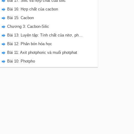
Bài 17: Silic và hợp chất của silic
Bài 16: Hợp chất của cacbon
Bài 15: Cacbon
Chương 3: Cacbon-Silic
Bài 13: Luyện tập: Tính chất của nitơ, photpho và các hợp chất của chúng
Bài 12: Phân bón hóa học
Bài 11: Axit photphoric và muối photphat
Bài 10: Photpho