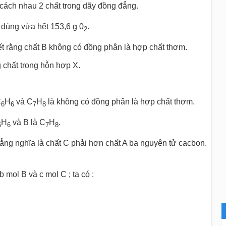
 cách nhau 2 chất trong dãy đồng đẳng.
 dùng vừa hết 153,6 g 0
.
2
iết rằng chất B không có đồng phân là hợp chất thơm.
 chất trong hỗn hợp X.
C
H
và C
H
là không có đồng phân là hợp chất thơm.
6
6
7
8
H
và B là C
H
.
6
6
7
8
đẳng nghĩa là chất C phải hơn chất A ba nguyên tử cacbon.
 mol B và c mol C ; ta có :