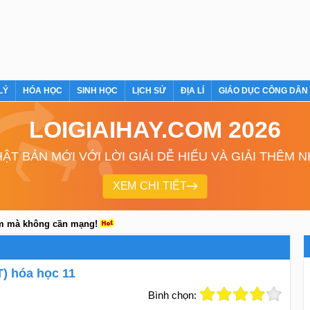
LÝ
HÓA HỌC
SINH HỌC
LỊCH SỬ
ĐỊA LÍ
GIÁO DỤC CÔNG DÂN
LOIGIAIHAY.COM 2026
ẬT BẢN MỚI VỚI LỜI GIẢI DỄ HIỂU VÀ GIẢI THÊM 
XEM CHI TIẾT
em mà không cần mạng!
T) hóa học 11
Bình chọn: