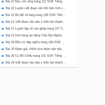
Bài 22 Đọc mở rộng trang 111 SGK Tiếng Việt 5 Kết nối tri thức tập 2
Bài 22 Luyện viết đoạn văn thể hiện tình cảm, cảm xúc về một sự việc trang 111 SGK Tiếng Việt 5 Kết nối tri thức tập 2
Bài 22 Bộ đội về làng trang 109 SGK Tiếng Việt 5 Kết nối tri thức tập 2
Bài 21 Viết đoạn văn nêu ý kiến tán thành một sự việc, hiện tượng (Bài viết số 2) trang 108 SGK Tiếng Việt 5 Kết nối tri thức tập 2
Bài 21 Luyện tập về câu ghép trang 107 SGK Tiếng Việt 5 Kết nối tri thức tập 2
Bài 21 Anh hùng lao động Trần Đại Nghĩa trang 106 SGK Tiếng Việt 5 Kết nối tri thức tập 2
Bài 20 Đền ơn đáp nghĩa trang 104 SGK Tiếng Việt 5 Kết nối tri thức tập 2
Bài 20 Đánh giá, chỉnh sửa đoạn văn nêu ý kiến tán thành một sự vật, hiện tượng trang 103 SGK Tiếng Việt 5 Kết nối tri thức tập 2
Bài 20 Cụ Đồ Chiểu trang 101 SGK Tiếng Việt 5 Kết nối tri thức tập 2
Bài 19 Viết đoạn văn nêu ý kiến tán thành một sự việc, hiện tượng (Bài viết số 1) trang 100 SGK Tiếng Việt 5 Kết nối tri thức tập 2