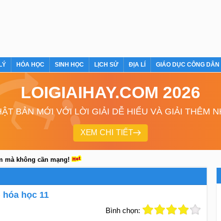
LÝ
HÓA HỌC
SINH HỌC
LỊCH SỬ
ĐỊA LÍ
GIÁO DỤC CÔNG DÂN
LOIGIAIHAY.COM 2026
ẬT BẢN MỚI VỚI LỜI GIẢI DỄ HIỂU VÀ GIẢI THÊM 
XEM CHI TIẾT
em mà không cần mạng!
) hóa học 11
Bình chọn: