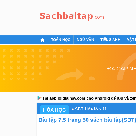
TOÁN HỌC
NGỮ VĂN
TIẾNG ANH
VẬT 
ĐÃ CẬP NH
Tải app loigiaihay.com cho Android để lưu và x
SBT Hóa lớp 11
HÓA HỌC
Bài tập 7.5 trang 50 sách bài tập(SBT