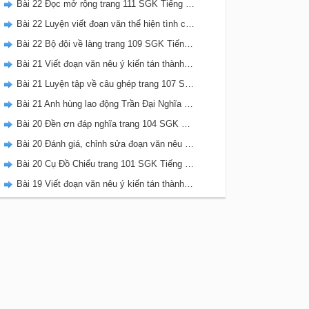
Bài 22 Đọc mở rộng trang 111 SGK Tiếng Việt 5 Kết nối tri thức tập 2
Bài 22 Luyện viết đoạn văn thể hiện tình cảm, cảm xúc về một sự việc trang 111 SGK Tiếng Việt 5 Kết nối tri thức tập 2
Bài 22 Bộ đội về làng trang 109 SGK Tiếng Việt 5 Kết nối tri thức tập 2
Bài 21 Viết đoạn văn nêu ý kiến tán thành một sự việc, hiện tượng (Bài viết số 2) trang 108 SGK Tiếng Việt 5 Kết nối tri thức tập 2
Bài 21 Luyện tập về câu ghép trang 107 SGK Tiếng Việt 5 Kết nối tri thức tập 2
Bài 21 Anh hùng lao động Trần Đại Nghĩa trang 106 SGK Tiếng Việt 5 Kết nối tri thức tập 2
Bài 20 Đền ơn đáp nghĩa trang 104 SGK Tiếng Việt 5 Kết nối tri thức tập 2
Bài 20 Đánh giá, chỉnh sửa đoạn văn nêu ý kiến tán thành một sự vật, hiện tượng trang 103 SGK Tiếng Việt 5 Kết nối tri thức tập 2
Bài 20 Cụ Đồ Chiểu trang 101 SGK Tiếng Việt 5 Kết nối tri thức tập 2
Bài 19 Viết đoạn văn nêu ý kiến tán thành một sự việc, hiện tượng (Bài viết số 1) trang 100 SGK Tiếng Việt 5 Kết nối tri thức tập 2