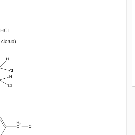
 HCl
rua)