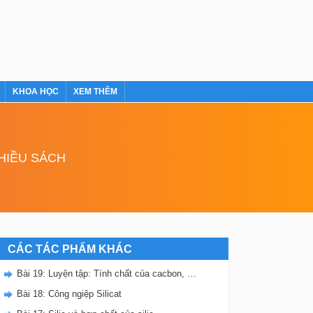
KHOA HỌC
XEM THÊM
NHIỀU SÁCH
CÁC TÁC PHẨM KHÁC
Bài 19: Luyện tập: Tính chất của cacbon, silic và các hợp chất của chúng
Bài 18: Công ngiệp Silicat