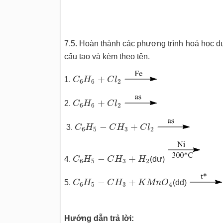
7.5. Hoàn thành các phương trình hoá học d
cấu tạo và kèm theo tên.
C
6
H
6
+
C
l
2
+
1.
C
H
C
l
6
6
2
C
6
H
6
+
C
l
2
+
2.
C
H
C
l
6
6
2
C
6
H
5
−
C
H
3
+
C
l
2
−
+
3.
C
H
C
H
C
l
6
5
3
2
C
6
H
5
−
C
H
3
+
H
2
−
+
4.
C
H
C
H
H
(dư)
6
5
3
2
C
6
H
5
−
C
H
3
+
K
M
n
O
4
−
+
5.
C
H
C
H
K
M
n
O
(dd)
6
5
3
4
Hướng dẫn trả lời: