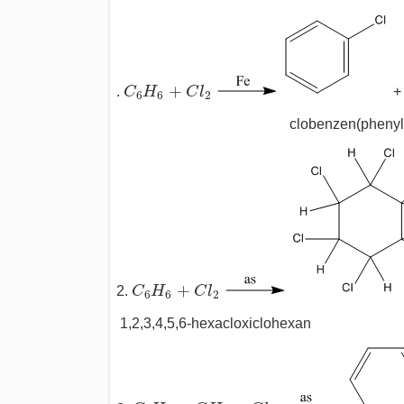
C
6
H
6
+
C
l
2
+
.
C
H
C
l
+
6
6
2
clobenzen(phenyl clo
C
6
H
6
+
C
l
2
+
2.
C
H
C
l
6
6
2
1,2,3,4,5,6-hexacloxiclohexan
C
6
H
5
−
C
H
3
+
C
l
2