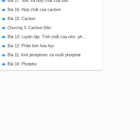
Bài 17: Silic và hợp chất của silic
Bài 16: Hợp chất của cacbon
Bài 15: Cacbon
Chương 3: Cacbon-Silic
Bài 13: Luyện tập: Tính chất của nitơ, photpho và các hợp chất của chúng
Bài 12: Phân bón hóa học
Bài 11: Axit photphoric và muối photphat
Bài 10: Photpho