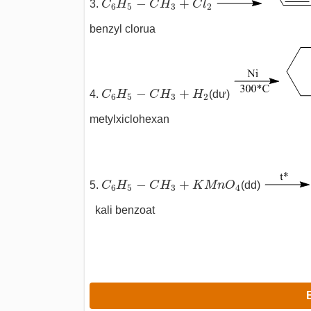
−
+
3.
C
H
C
H
C
l
6
5
3
2
benzyl clorua
C
6
H
5
−
C
H
3
+
H
2
−
+
4.
C
H
C
H
H
(dư)
6
5
3
2
metylxiclohexan
C
6
H
5
−
C
H
3
+
K
M
n
O
4
−
+
5.
C
H
C
H
K
M
n
O
(dd)
6
5
3
4
kali benzoat