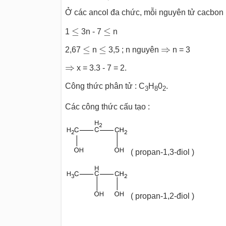
Ở các ancol đa chức, mỗi nguyên tử cacbon 
≤
≤
≤
≤
1
3n - 7
n
≤
≤
⇒
≤
≤
⇒
2,67
n
3,5 ; n nguyên
n = 3
⇒
⇒
x = 3.3 - 7 = 2.
Công thức phân tử : C
H
0
.
3
8
2
Các công thức cấu tạo :
( propan-1,3-điol )
( propan-1,2-điol )