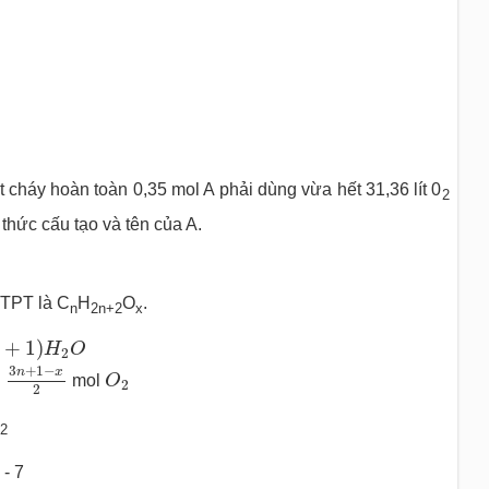
 cháy hoàn toàn 0,35 mol A phải dùng vừa hết 31,36 lít 0
2
thức cấu tạo và tên của A.
CTPT là C
H
O
.
n
2
n+
2
x
+
1
)
H
2
O
+
1
)
H
O
2
3
n
+
1
−
x
2
O
2
3
+
1
−
n
x
i
mol
O
2
2
0
2
 - 7