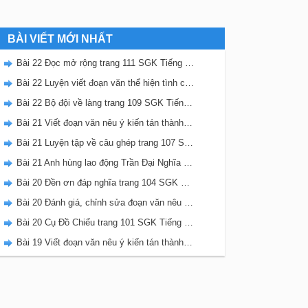
BÀI VIẾT MỚI NHẤT
Bài 22 Đọc mở rộng trang 111 SGK Tiếng Việt 5 Kết nối tri thức tập 2
Bài 22 Luyện viết đoạn văn thể hiện tình cảm, cảm xúc về một sự việc trang 111 SGK Tiếng Việt 5 Kết nối tri thức tập 2
Bài 22 Bộ đội về làng trang 109 SGK Tiếng Việt 5 Kết nối tri thức tập 2
Bài 21 Viết đoạn văn nêu ý kiến tán thành một sự việc, hiện tượng (Bài viết số 2) trang 108 SGK Tiếng Việt 5 Kết nối tri thức tập 2
Bài 21 Luyện tập về câu ghép trang 107 SGK Tiếng Việt 5 Kết nối tri thức tập 2
Bài 21 Anh hùng lao động Trần Đại Nghĩa trang 106 SGK Tiếng Việt 5 Kết nối tri thức tập 2
Bài 20 Đền ơn đáp nghĩa trang 104 SGK Tiếng Việt 5 Kết nối tri thức tập 2
Bài 20 Đánh giá, chỉnh sửa đoạn văn nêu ý kiến tán thành một sự vật, hiện tượng trang 103 SGK Tiếng Việt 5 Kết nối tri thức tập 2
Bài 20 Cụ Đồ Chiểu trang 101 SGK Tiếng Việt 5 Kết nối tri thức tập 2
Bài 19 Viết đoạn văn nêu ý kiến tán thành một sự việc, hiện tượng (Bài viết số 1) trang 100 SGK Tiếng Việt 5 Kết nối tri thức tập 2