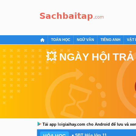
TOÁN HỌC
NGỮ VĂN
TIẾNG ANH
VẬT 
💥 NGÀY HỘI TRẢ
Tải app loigiaihay.com cho Android để lưu và x
SBT Hóa lớp 11