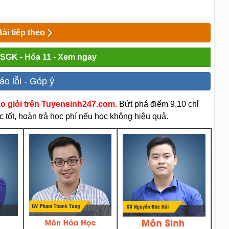
Bài tiếp theo
i SGK - Hóa 11 - Xem ngay
áo lỗi - Góp ý
áo giỏi trên Tuyensinh247.com.
Bứt phá điểm 9,10 chỉ
 tốt, hoàn trả học phí nếu học không hiệu quả.