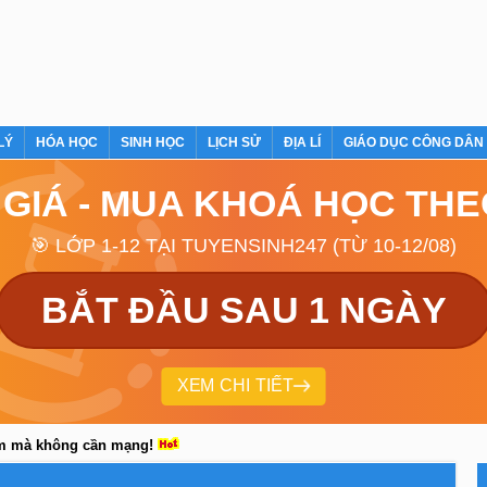
LÝ
HÓA HỌC
SINH HỌC
LỊCH SỬ
ĐỊA LÍ
GIÁO DỤC CÔNG DÂN
 GIÁ - MUA KHOÁ HỌC TH
🎯 LỚP 1-12 TẠI TUYENSINH247 (TỪ 10-12/08)
BẮT ĐẦU SAU 1 NGÀY
XEM CHI TIẾT
em mà không cần mạng!