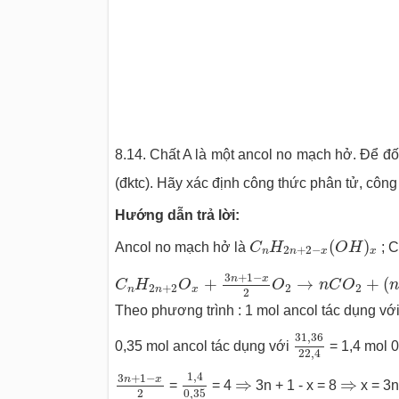
8.14. Chất A là một ancol no mạch hở. Để đốt
(đktc). Hãy xác định công thức phân tử, công 
Hướng dẫn trả lời:
C
n
H
2
n
+
2
−
x
(
O
H
)
x
(
)
Ancol no mạch hở là
C
H
O
H
; 
2
+
2
−
n
n
x
x
C
n
H
2
n
+
2
O
x
+
3
n
+
1
−
x
2
O
2
→
n
C
O
2
+
(
n
3
+
1
−
n
x
+
→
+
(
C
H
O
O
n
C
O
n
2
+
2
2
2
n
n
x
2
Theo phương trình : 1 mol ancol tác dụng vớ
31
,
36
22
,
4
31
,
36
0,35 mol ancol tác dụng với
= 1,4 mol 
22
,
4
1
,
4
0
,
35
3
n
+
1
−
x
2
1
,
4
3
+
1
−
⇒
⇒
n
x
⇒
⇒
=
= 4
3n + 1 - x = 8
x = 3n
0
,
35
2