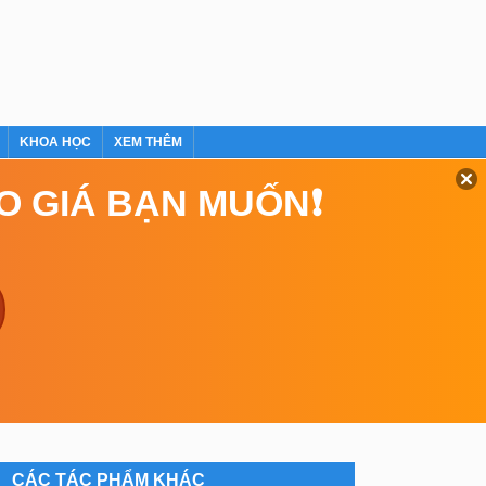
KHOA HỌC
XEM THÊM
EO GIÁ BẠN MUỐN❗
CÁC TÁC PHẨM KHÁC