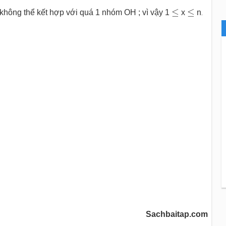
≤
≤
≤
≤
không thể kết hợp với quá 1 nhóm OH ; vì vậy 1
x
n
.
Sachbaitap.com