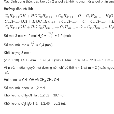
Xác định công thức cấu tạo của 2 ancol và khối lượng mỗi ancol phản ứn
Hướng dẫn trả lời:
C
n
H
2
n
+
1
O
H
+
H
O
C
n
H
2
n
+
1
→
C
n
H
2
n
+
1
−
O
−
C
n
H
2
n
+
1
+
H
2
O
C
m
H
+
→
−
−
+
C
H
O
H
H
O
C
H
C
H
O
C
H
H
O
2
+
1
2
+
1
2
+
1
2
+
1
2
n
n
n
n
n
n
n
n
+
→
−
−
+
C
H
O
H
H
O
C
H
C
H
O
C
H
2
+
1
2
+
1
2
+
1
2
+
1
m
m
m
m
m
m
m
m
+
→
−
−
+
C
H
O
H
H
O
C
H
C
H
O
C
H
H
2
+
1
2
+
1
2
+
1
2
+
1
2
n
n
m
m
n
n
m
m
21
,
6
18
21
,
6
Số mol 3 ete = số mol H
0 =
= 1,2 (mol)
.
2
18
1
,
2
3
1
,
2
Số mol mỗi ete =
= 0,4 (mol).
3
Khối lượng 3 ete :
⇒
⇒
(28n + 18).0,4 + (28m + 18).0,4 + (14n + 14m + 18).0,4 = 72.0
n + m = 
Vì n và m đều nguyên và dương nên chỉ có thể n = 1 và m = 2 (hoặc ngư
lại).
Hai ancol là CH
-OH và CH
-CH
-OH.
3
3
2
Số mol mỗi ancol là 1,2 mol.
Khối lượng CH
-OH là : 1,2.32 = 38,4 (g).
3
Khối lượng C
H
OH là : 1,2.46 = 55,2 (g).
2
5