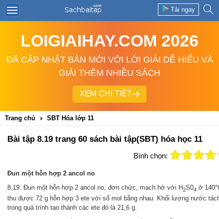
Tải ngay
LOIGIAIHAY.COM 2026
ĐÃ CẬP NHẬT BẢN MỚI VỚI LỜI GIẢI DỄ HIỂU VÀ
GIẢI THÊM NHIỀU SÁCH
XEM CHI TIẾT
Trang chủ
SBT Hóa lớp 11
Bài tập 8.19 trang 60 sách bài tập(SBT) hóa học 11
Bình chọn:
Đun một hỗn hợp 2 ancol no
8.19. Đun một hỗn hợp 2 ancol no, đơn chức, mạch hở với H
S0
ở 140°
2
4
thu được 72 g hỗn hợp 3 ete với số mol bằng nhau. Khối lượng nước tách
trong quá trình tạo thành các ete đó là 21,6 g.