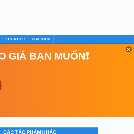
KHOA HỌC
XEM THÊM
EO GIÁ BẠN MUỐN❗
CÁC TÁC PHẨM KHÁC