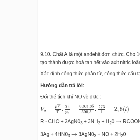
9.10. Chất A là một anđehit đơn chức. Cho 
tạo thành được hoà tan hết vào axit nitric loã
Xác định công thức phân tử, công thức cấu tạ
Hướng dẫn trả lời:
Đổi thể tích khí NO về đktc :
V
o
=
p
V
T
.
T
o
p
o
=
0
,
8.3
,
85
300
,
3
.
273
1
=
2
0
,
8.3
,
85
p
V
273
T
=
.
=
.
=
2
,
8
(
)
o
V
l
o
300
,
3
1
p
T
o
→
→
R - CHO + 2AgN0
+ 3NH
+ H
0
RCOON
3
3
2
→
→
3Ag + 4HN0
3AgN0
+ NO + 2H
0
3
3
2