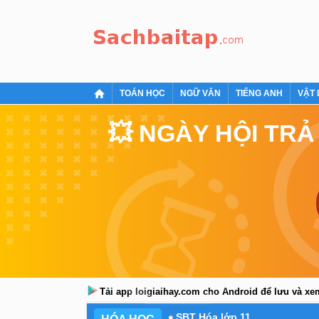
TOÁN HỌC
NGỮ VĂN
TIẾNG ANH
VẬT 
💥 NGÀY HỘI TRẢ
Tải app loigiaihay.com cho Android để lưu và x
SBT Hóa lớp 11