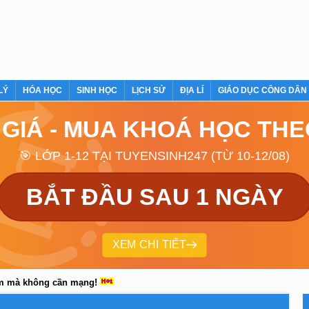
LÝ
HÓA HỌC
SINH HỌC
LỊCH SỬ
ĐỊA LÍ
GIÁO DỤC CÔNG DÂN
 GIÁ - MUA KHOÁ HỌC TH
🎯 LỚP 1-12 TẠI TUYENSINH247 (TỪ 10-12/08)
BẮT ĐẦU SAU 1 NGÀY
XEM CHI TIẾT
em mà không cần mạng!