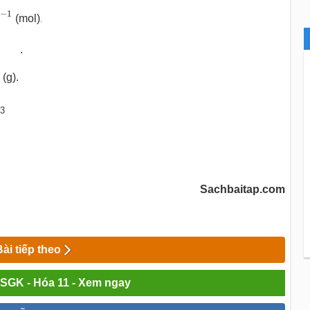
0
−
1
−
1
(mol)
.
2
.
.10
−
1
(g).
3
Sachbaitap.com
Bài tiếp theo
i SGK - Hóa 11 - Xem ngay