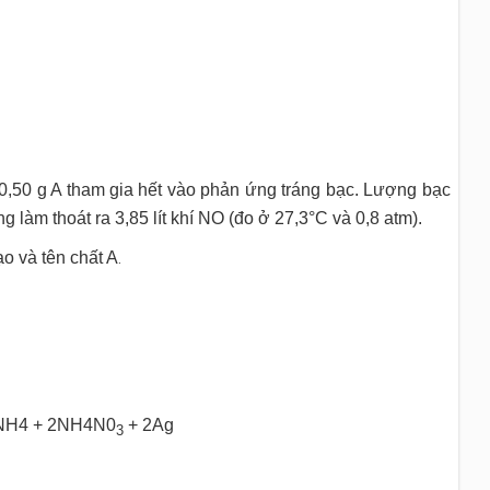
10,50 g A tham gia hết vào phản ứng tráng bạc. Lượng bạc
ng làm thoát ra 3,85 lít khí NO (đo ở 27,3°C và 0,8 atm).
o và tên chất A
.
,
8
(
l
)
H4 + 2NH4N0
+ 2Ag
3