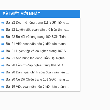
BÀI VIẾT MỚI NHẤT
Bài 22 Đọc mở rộng trang 111 SGK Tiếng Việt 5 Kết nối tri thức tập 2
Bài 22 Luyện viết đoạn văn thể hiện tình cảm, cảm xúc về một sự việc trang 111 SGK Tiếng Việt 5 Kết nối tri thức tập 2
Bài 22 Bộ đội về làng trang 109 SGK Tiếng Việt 5 Kết nối tri thức tập 2
Bài 21 Viết đoạn văn nêu ý kiến tán thành một sự việc, hiện tượng (Bài viết số 2) trang 108 SGK Tiếng Việt 5 Kết nối tri thức tập 2
Bài 21 Luyện tập về câu ghép trang 107 SGK Tiếng Việt 5 Kết nối tri thức tập 2
Bài 21 Anh hùng lao động Trần Đại Nghĩa trang 106 SGK Tiếng Việt 5 Kết nối tri thức tập 2
Bài 20 Đền ơn đáp nghĩa trang 104 SGK Tiếng Việt 5 Kết nối tri thức tập 2
Bài 20 Đánh giá, chỉnh sửa đoạn văn nêu ý kiến tán thành một sự vật, hiện tượng trang 103 SGK Tiếng Việt 5 Kết nối tri thức tập 2
Bài 20 Cụ Đồ Chiểu trang 101 SGK Tiếng Việt 5 Kết nối tri thức tập 2
Bài 19 Viết đoạn văn nêu ý kiến tán thành một sự việc, hiện tượng (Bài viết số 1) trang 100 SGK Tiếng Việt 5 Kết nối tri thức tập 2