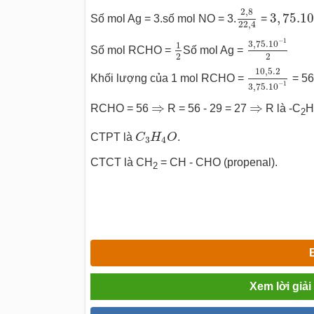
2
,
8
22
,
4
3
,
75.1
2
,
8
3
,
75.10
Số mol Ag = 3.số mol NO = 3.
=
22
,
4
3
,
75.10
−
1
1
2
−
1
3
,
75.10
1
Số mol RCHO =
Số mol Ag =
2
2
10
,
5.2
3
,
75
10
,
5.2
Khối lượng của 1 mol RCHO =
= 56 
−
1
3
,
75.10
⇒
⇒
⇒
⇒
RCHO = 56
R = 56 - 29 = 27
R là -C
H
2
C
3
H
4
O
CTPT là
C
H
O
.
3
4
CTCT là CH
= CH - CHO (propenal).
2
Xem lời giả