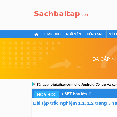
TOÁN HỌC
NGỮ VĂN
TIẾNG ANH
VẬT 
ĐÃ CẬP NH
Tải app loigiaihay.com cho Android để lưu và x
SBT Hóa lớp 11
HÓA HỌC
Bài tập trắc nghiệm 1.1, 1.2 trang 3 