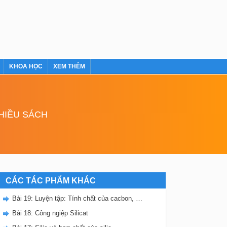
KHOA HỌC
XEM THÊM
NHIỀU SÁCH
CÁC TÁC PHẨM KHÁC
Bài 19: Luyện tập: Tính chất của cacbon, silic và các hợp chất của chúng
Bài 18: Công ngiệp Silicat