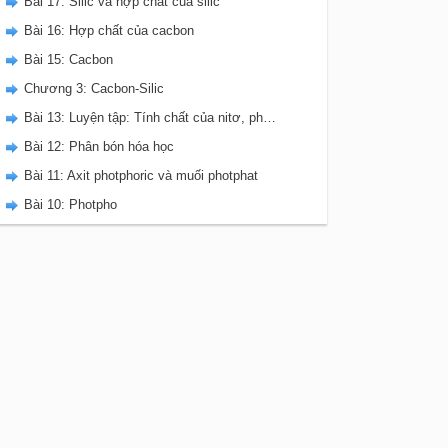
Bài 17: Silic và hợp chất của silic
Bài 16: Hợp chất của cacbon
Bài 15: Cacbon
Chương 3: Cacbon-Silic
Bài 13: Luyện tập: Tính chất của nitơ, photpho và các hợp chất của chúng
Bài 12: Phân bón hóa học
Bài 11: Axit photphoric và muối photphat
Bài 10: Photpho