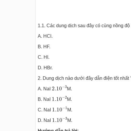
1.1. Các dung dịch sau đây có cùng nồng độ 
A. HCl.
B. HF.
C. HI.
D. HBr.
2. Dung dịch nào dưới đây dẫn điện tốt nhất 
2.10
−
3
−
3
2.10
A. NaI
M.
1.10
−
2
−
2
1.10
B. NaI
M.
1.10
−
1
−
1
1.10
C. NaI
M.
1.10
−
3
−
3
1.10
D. NaI
M.
Hướng dẫn trả lời: