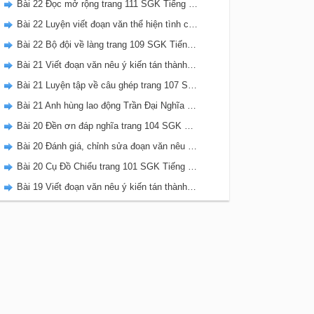
Bài 22 Đọc mở rộng trang 111 SGK Tiếng Việt 5 Kết nối tri thức tập 2
Bài 22 Luyện viết đoạn văn thể hiện tình cảm, cảm xúc về một sự việc trang 111 SGK Tiếng Việt 5 Kết nối tri thức tập 2
Bài 22 Bộ đội về làng trang 109 SGK Tiếng Việt 5 Kết nối tri thức tập 2
Bài 21 Viết đoạn văn nêu ý kiến tán thành một sự việc, hiện tượng (Bài viết số 2) trang 108 SGK Tiếng Việt 5 Kết nối tri thức tập 2
Bài 21 Luyện tập về câu ghép trang 107 SGK Tiếng Việt 5 Kết nối tri thức tập 2
Bài 21 Anh hùng lao động Trần Đại Nghĩa trang 106 SGK Tiếng Việt 5 Kết nối tri thức tập 2
Bài 20 Đền ơn đáp nghĩa trang 104 SGK Tiếng Việt 5 Kết nối tri thức tập 2
Bài 20 Đánh giá, chỉnh sửa đoạn văn nêu ý kiến tán thành một sự vật, hiện tượng trang 103 SGK Tiếng Việt 5 Kết nối tri thức tập 2
Bài 20 Cụ Đồ Chiểu trang 101 SGK Tiếng Việt 5 Kết nối tri thức tập 2
Bài 19 Viết đoạn văn nêu ý kiến tán thành một sự việc, hiện tượng (Bài viết số 1) trang 100 SGK Tiếng Việt 5 Kết nối tri thức tập 2