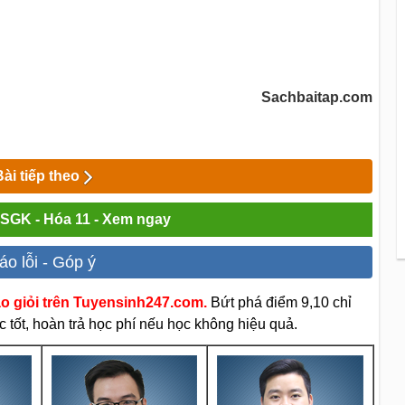
Sachbaitap.com
Bài tiếp theo
i SGK - Hóa 11 - Xem ngay
áo lỗi - Góp ý
áo giỏi trên Tuyensinh247.com.
Bứt phá điểm 9,10 chỉ
 tốt, hoàn trả học phí nếu học không hiệu quả.