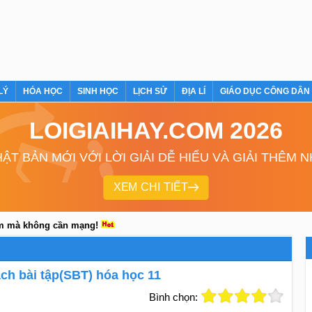
LÝ
HÓA HỌC
SINH HỌC
LỊCH SỬ
ĐỊA LÍ
GIÁO DỤC CÔNG DÂN
LOIGIAIHAY.COM 2026
ẬT BẢN MỚI VỚI LỜI GIẢI DỄ HIỂU VÀ GIẢI THÊM 
XEM CHI TIẾT
em mà không cần mạng!
sách bài tập(SBT) hóa học 11
Bình chọn: