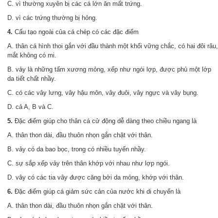
C. vì thường xuyên bị các cá lớn ăn mất trứng.
D. vì các trứng thường bị hỏng.
4.
Cấu tạo ngoài của cá chép có các đặc điểm
A. thân cá hình thoi gắn với đầu thành một khối vững chắc, có hai đôi râu,
mắt không có mi.
B. vảy là những tấm xương mỏng, xếp như ngói lợp, được phủ một lớp
da tiết chất nhầy.
C. có các vây lưng, vây hậu môn, vây đuôi, vây ngực và vây bụng.
D. cả A, B và C.
5.
Đặc điểm giúp cho thân cá cử động dễ dàng theo chiều ngang là
A. thân thon dài, đầu thuôn nhọn gắn chặt với thân.
B. vảy có da bao bọc, trong có nhiều tuyến nhầy.
C. sự sắp xếp vảy trên thân khớp với nhau như lợp ngói.
D. vây có các tia vây được căng bởi da mỏng, khớp với thân.
6.
Đặc điểm giúp cá giảm sức cản của nước khi di chuyển là
A. thân thon dài, đầu thuôn nhọn gắn chặt với thân.