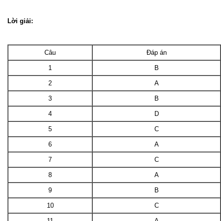
Lời giải:
Câu
Đáp án
1
B
2
A
3
B
4
D
5
C
6
A
7
C
8
A
9
B
10
C
11
A