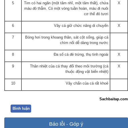
5
Tim có hai ngăn (một tâm nhĩ, một tâm thất), chứa
X
máu đỏ thẫm. Có một vòng tuần hoàn, máu đi nuôi
cơ thể đỏ tươi
6
Vây cá giữ chức năng di chuyển
X
7
Bóng hơi trong khoang thân, sát cột sống, giúp cá
chìm nổi dễ dàng trong nước
8
Đa số cá đẻ trứng, thụ tinh ngoài
X
9
Thân nhiệt của cá thay đổi theo môi trường (cá
X
thuộc động vật biến nhiệt)
10
Vây chẩn của cá rất khoẻ
Sachbaitap.com
Bình luận
Báo lỗi - Góp ý