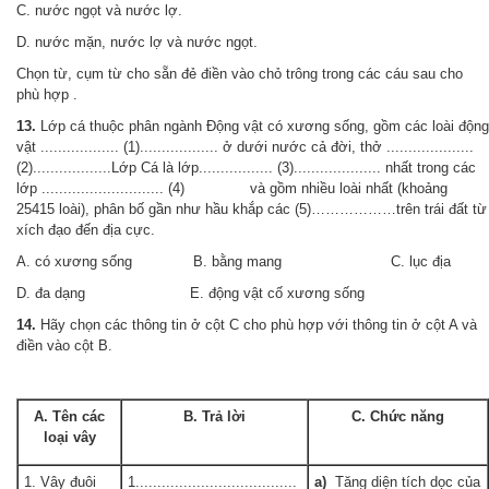
C. nước ngọt và nước lợ.
D. nước mặn, nước lợ và nước ngọt.
Chọn từ, cụm từ cho sẵn đẻ điền vào chỏ trông trong các cáu sau cho
phù hợp .
13.
Lớp cá thuộc phân ngành Động vật có xương sống, gồm các loài động
vật .................. (1).................. ở dưới nước cả đời, thở ....................
(2)..................Lớp Cá là lớp................. (3).................... nhất trong các
lớp ............................ (4) và gồm nhiều loài nhất (khoảng
25415 loài), phân bố gần như hầu khắp các (5)………………trên trái đất từ
xích đạo đến địa cực.
A. có xương sống B. bằng mang C. lục địa
D. đa dạng E. động vật cố xương sống
14.
Hãy chọn các thông tin ở cột C cho phù hợp với thông tin ở cột A và
điền vào cột B.
A. Tên các
B. Trả lời
C. Chức năng
loại vây
1. Vây đuôi
1.....................................
a)
Tăng diện tích dọc của