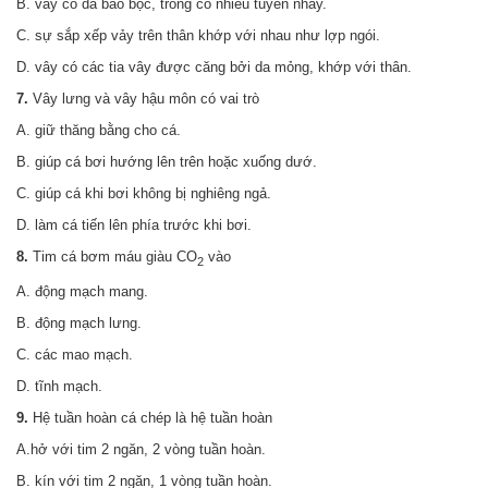
B. vảy có da bao bọc, trong có nhiều tuyến nhầy.
C. sự sắp xếp vảy trên thân khớp với nhau như lợp ngói.
D. vây có các tia vây được căng bởi da mỏng, khớp với thân.
7.
Vây lưng và vây hậu môn có vai trò
A. giữ thăng bằng cho cá.
B. giúp cá bơi hướng lên trên hoặc xuống dướ.
C. giúp cá khi bơi không bị nghiêng ngả.
D. làm cá tiến lên phía trước khi bơi.
8.
Tim cá bơm máu giàu CO
vào
2
A. động mạch mang.
B. động mạch lưng.
C. các mao mạch.
D. tĩnh mạch.
9.
Hệ tuần hoàn cá chép là hệ tuần hoàn
A.hở với tim 2 ngăn, 2 vòng tuần hoàn.
B. kín với tim 2 ngăn, 1 vòng tuần hoàn.