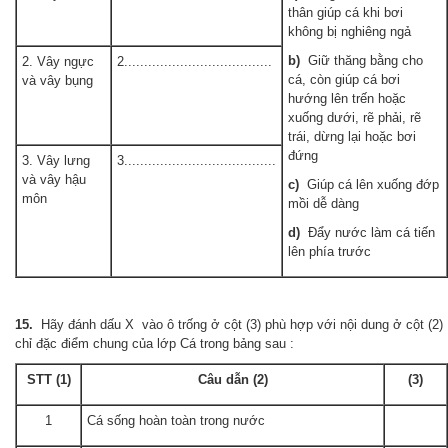
thân giúp cá khi bơi
không bị nghiêng ngả
b)
Giữ thăng bằng cho
2. Vây ngực
2.....................................
cá, còn giúp cá bơi
và vây bụng
hướng lên trến hoặc
xuống dưới, rẽ phải, rẽ
trái, dừng lại hoặc bơi
đứng
3. Vây lưng
3......................................
và vây hậu
c)
Giúp cá lên xuống đớp
môn
mồi dễ dàng
d)
Đẩy nước làm cá tiến
lên phía trước
15.
Hãy đánh dấu X vào ô trống ở cột (3) phù hợp với nội dung ở cột (2)
chỉ đặc điểm chung của lớp Cá trong bảng sau :
STT (1)
Câu dẫn (2)
(3)
1
Cá sống hoàn toàn trong nước