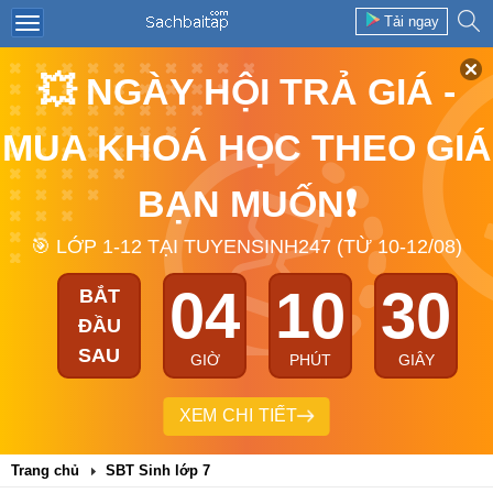
Tải ngay
💥 NGÀY HỘI TRẢ GIÁ -
MUA KHOÁ HỌC THEO GIÁ
BẠN MUỐN❗
🎯 LỚP 1-12 TẠI TUYENSINH247 (TỪ 10-12/08)
04
10
29
BẮT
ĐẦU
SAU
GIỜ
PHÚT
GIÂY
XEM CHI TIẾT
Trang chủ
SBT Sinh lớp 7