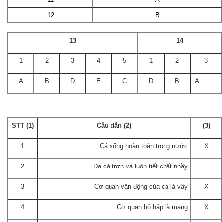
12
B
13
14
1
2
3
4
5
1
2
3
A
B
D
E
C
D
B
A
STT (1)
Câu dẫn (2)
(3)
1
Cá sống hoàn toàn trong nước
X
2
Da cá trơn và luôn tiết chất nhầy
3
Cơ quan vận động của cá là vây
X
4
Cơ quan hô hấp là mang
X