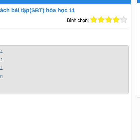
 sách bài tập(SBT) hóa học 11
Bình chọn:
11
11
11
11