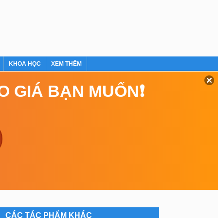
KHOA HỌC
XEM THÊM
EO GIÁ BẠN MUỐN❗
CÁC TÁC PHẨM KHÁC