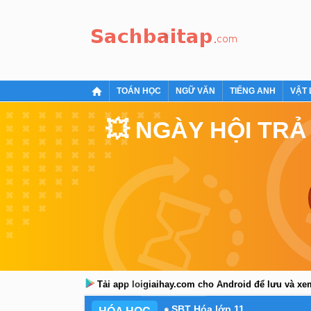
TOÁN HỌC
NGỮ VĂN
TIẾNG ANH
VẬT 
💥 NGÀY HỘI TRẢ
Tải app loigiaihay.com cho Android để lưu và x
SBT Hóa lớp 11