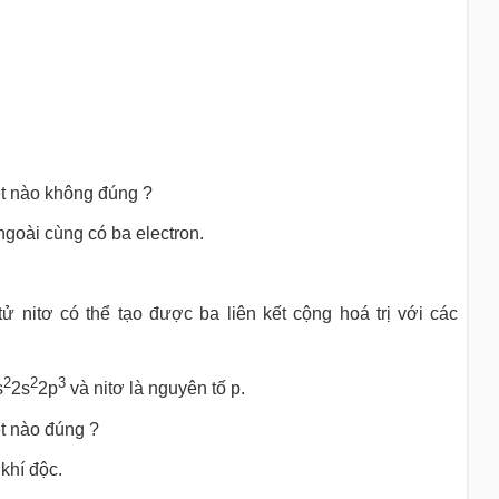
ét nào không đúng ?
ngoài cùng có ba electron.
ử nitơ có thể tạo được ba liên kết cộng hoá trị với các
2
2
3
s
2s
2p
và nitơ là nguyên tố p.
t nào đúng ?
 khí độc.