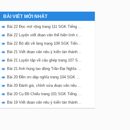
BÀI VIẾT MỚI NHẤT
Bài 22 Đọc mở rộng trang 111 SGK Tiếng Việt 5 Kết nối tri thức tập 2
Bài 22 Luyện viết đoạn văn thể hiện tình cảm, cảm xúc về một sự việc trang 111 SGK Tiếng Việt 5 Kết nối tri thức tập 2
Bài 22 Bộ đội về làng trang 109 SGK Tiếng Việt 5 Kết nối tri thức tập 2
Bài 21 Viết đoạn văn nêu ý kiến tán thành một sự việc, hiện tượng (Bài viết số 2) trang 108 SGK Tiếng Việt 5 Kết nối tri thức tập 2
Bài 21 Luyện tập về câu ghép trang 107 SGK Tiếng Việt 5 Kết nối tri thức tập 2
Bài 21 Anh hùng lao động Trần Đại Nghĩa trang 106 SGK Tiếng Việt 5 Kết nối tri thức tập 2
Bài 20 Đền ơn đáp nghĩa trang 104 SGK Tiếng Việt 5 Kết nối tri thức tập 2
Bài 20 Đánh giá, chỉnh sửa đoạn văn nêu ý kiến tán thành một sự vật, hiện tượng trang 103 SGK Tiếng Việt 5 Kết nối tri thức tập 2
Bài 20 Cụ Đồ Chiểu trang 101 SGK Tiếng Việt 5 Kết nối tri thức tập 2
Bài 19 Viết đoạn văn nêu ý kiến tán thành một sự việc, hiện tượng (Bài viết số 1) trang 100 SGK Tiếng Việt 5 Kết nối tri thức tập 2