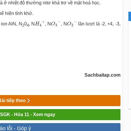
 và ở nhiệt độ thường nitơ khá trơ về mặt hoá học.
hể hiện tính khử.
O
3
−
O
2
−
H
4
+
−
−
+
 ion AlN, N
0
, N
H
, N
O
, N
O
lần lượt là -2, +4, -3,
4
3
2
2
4
Sachbaitap.com
Bài tiếp theo
i SGK - Hóa 11 - Xem ngay
áo lỗi - Góp ý