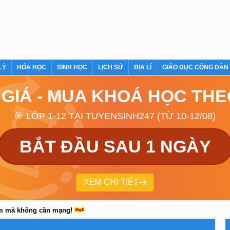
LÝ
HÓA HỌC
SINH HỌC
LỊCH SỬ
ĐỊA LÍ
GIÁO DỤC CÔNG DÂN
 GIÁ - MUA KHOÁ HỌC TH
🎯 LỚP 1-12 TẠI TUYENSINH247 (TỪ 10-12/08)
BẮT ĐẦU SAU 1 NGÀY
XEM CHI TIẾT
em mà không cần mạng!