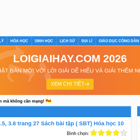
LÝ
HÓA HỌC
SINH HỌC
LỊCH SỬ
ĐỊA LÍ
GIÁO DỤC CÔNG DÂN
LOIGIAIHAY.COM 2026
ẬT BẢN MỚI VỚI LỜI GIẢI DỄ HIỂU VÀ GIẢI THÊM 
XEM CHI TIẾT
em mà không cần mạng!
 3.5, 3.6 trang 27 Sách bài tập ( SBT) Hóa học 10
Bình chọn: