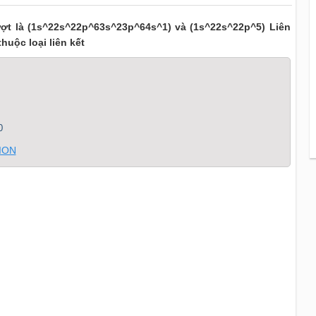
lượt là (1s^22s^22p^63s^23p^64s^1) và (1s^22s^22p^5) Liên
huộc loại liên kết
0
 ION