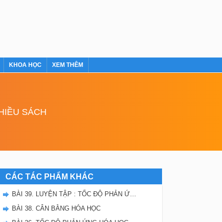
KHOA HỌC
XEM THÊM
NHIỀU SÁCH
CÁC TÁC PHẨM KHÁC
BÀI 39. LUYỆN TẬP : TỐC ĐỘ PHẢN ỨNG VÀ CÂN BẰNG HÓA HỌC
BÀI 38. CÂN BẰNG HÓA HỌC