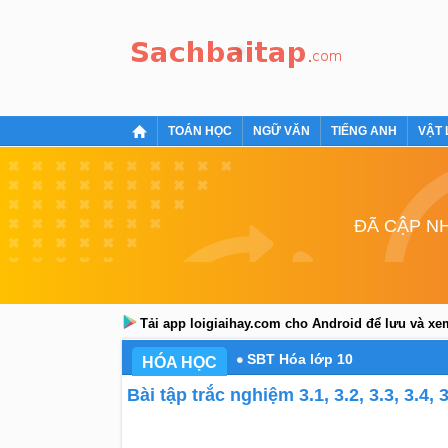
TOÁN HỌC
NGỮ VĂN
TIẾNG ANH
VẬT 
ĐÃ CẬP NH
Tải app loigiaihay.com cho Android để lưu và x
SBT Hóa lớp 10
HÓA HỌC
Bài tập trắc nghiệm 3.1, 3.2, 3.3, 3.4,