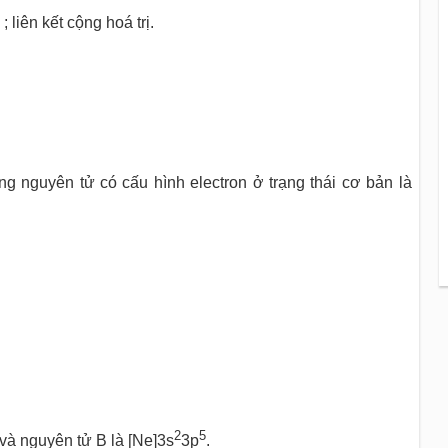
; liên kết cộng hoá trị.
 nguyên tử có cấu hình electron ở trạng thái cơ bản là
2
5
và nguyên tử B là [Ne]3s
3p
.