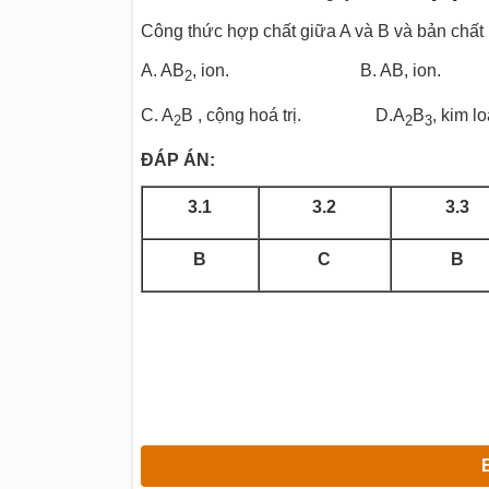
Công thức hợp chất giữa A và B và bản chất l
A.
AB
, ion. B. AB, ion.
2
C.
A
B
, cộng hoá trị. D.A
B
, kim lo
2
2
3
ĐÁP ÁN:
3.1
3.2
3.3
B
C
B