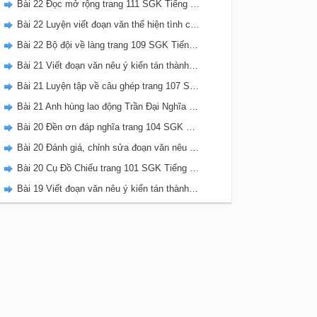
Bài 22 Đọc mở rộng trang 111 SGK Tiếng Việt 5 Kết nối tri thức tập 2
Bài 22 Luyện viết đoạn văn thể hiện tình cảm, cảm xúc về một sự việc trang 111 SGK Tiếng Việt 5 Kết nối tri thức tập 2
Bài 22 Bộ đội về làng trang 109 SGK Tiếng Việt 5 Kết nối tri thức tập 2
Bài 21 Viết đoạn văn nêu ý kiến tán thành một sự việc, hiện tượng (Bài viết số 2) trang 108 SGK Tiếng Việt 5 Kết nối tri thức tập 2
Bài 21 Luyện tập về câu ghép trang 107 SGK Tiếng Việt 5 Kết nối tri thức tập 2
Bài 21 Anh hùng lao động Trần Đại Nghĩa trang 106 SGK Tiếng Việt 5 Kết nối tri thức tập 2
Bài 20 Đền ơn đáp nghĩa trang 104 SGK Tiếng Việt 5 Kết nối tri thức tập 2
Bài 20 Đánh giá, chỉnh sửa đoạn văn nêu ý kiến tán thành một sự vật, hiện tượng trang 103 SGK Tiếng Việt 5 Kết nối tri thức tập 2
Bài 20 Cụ Đồ Chiểu trang 101 SGK Tiếng Việt 5 Kết nối tri thức tập 2
Bài 19 Viết đoạn văn nêu ý kiến tán thành một sự việc, hiện tượng (Bài viết số 1) trang 100 SGK Tiếng Việt 5 Kết nối tri thức tập 2