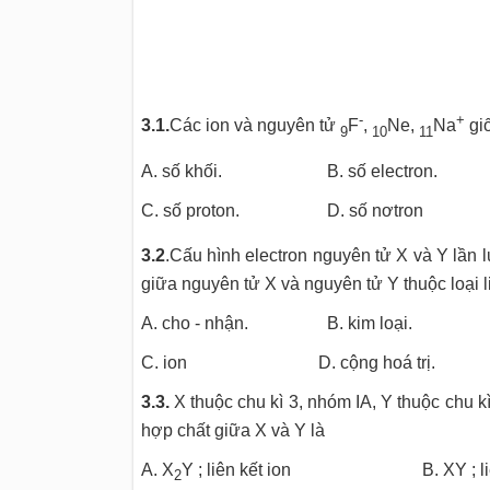
-
+
3.1.
Các ion và nguyên tử
F
,
Ne,
Na
gi
9
10
11
A. số khối. B. số electro
C. số proton. D. số nơtron
3.2
.Cấu hình electron nguyên tử X và Y lần l
giữa nguyên tử X và nguyên tử Y thuộc loại l
A. cho - nhận. B. kim loại.
C. ion D. cộng hoá trị.
3.3.
X thuộc chu kì 3, nhóm IA, Y thuộc chu k
hợp chất giữa X và Y là
A.
X
Y
; liên kết ion B. XY ; liên 
2