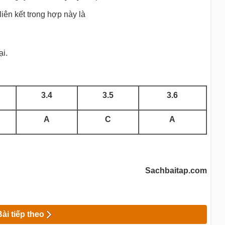
iên kết trong hợp này là
ại.
3.4
3.5
3.6
A
C
A
Sachbaitap.com
Bài tiếp theo