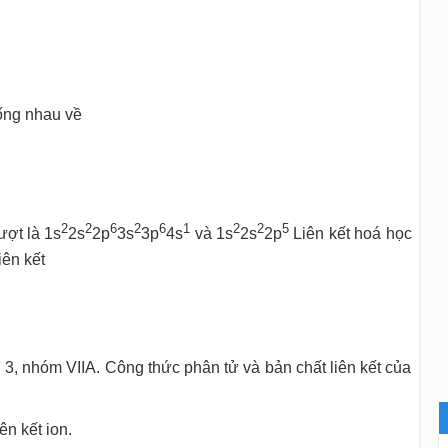
ống nhau về
n.
2
2
6
2
6
1
2
2
5
ượt là 1s
2s
2p
3s
3p
4s
và 1s
2s
2p
Liên kết hoá học
iên kết
ì 3, nhóm VIIA. Công thức phân tử và bản chất liên kết của
kết ion.