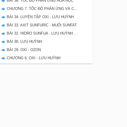
BÀI 36. TỐC ĐỘ PHẢN ỨNG HÓA HỌC
CHƯƠNG 7. TỐC ĐỘ PHẢN ỨNG VÀ CÂN BẰNG HÓA HỌC - SBT HÓA 10
BÀI 34. LUYỆN TẬP OXI - LƯU HUỲNH
BÀI 33. AXIT SUNFURIC - MUỐI SUNFAT
BÀI 32. HIDRO SUNFUA - LƯU HUỲNH DIOXIT - LƯU HUYNH TRIOXIT
BÀI 30. LƯU HUỲNH
BÀI 29. OXI - OZON
CHƯƠNG 6. OXI - LƯU HUỲNH