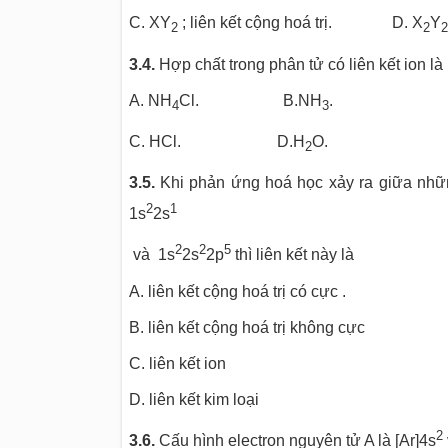
C.
XY
; liên kết cộng hoá trị. D.
X
Y
2
2
2
3.4.
Hợp chất trong phân tử có liên kết ion là
A. NH
Cl. B.NH
.
4
3
C. HCl. D.H
O.
2
3.5.
Khi phản ứng hoá học xảy ra giữa những
2
1
1s
2s
2
2
5
và 1s
2s
2p
thì liên kết này là
A. liên kết cộng hoá trị có cực .
B. liên kết cộng hoá trị không cực
C. liên kết ion
D. liên kết kim loại
2
3.6.
Cấu hình electron nguyên tử A là [Ar]4s