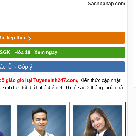
Sachbaitap.com
Bài tiếp theo
i SGK - Hóa 10 - Xem ngay
áo lỗi - Góp ý
ô giáo giỏi tại Tuyensinh247.com,
Kiến thức cập nhật
sinh học tốt, bứt phá điểm 9,10 chỉ sau 3 tháng, hoàn trả