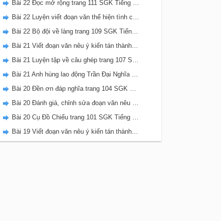
Bài 22 Đọc mở rộng trang 111 SGK Tiếng Việt 5 Kết nối tri thức tập 2
Bài 22 Luyện viết đoạn văn thể hiện tình cảm, cảm xúc về một sự việc trang 111 SGK Tiếng Việt 5 Kết nối tri thức tập 2
Bài 22 Bộ đội về làng trang 109 SGK Tiếng Việt 5 Kết nối tri thức tập 2
Bài 21 Viết đoạn văn nêu ý kiến tán thành một sự việc, hiện tượng (Bài viết số 2) trang 108 SGK Tiếng Việt 5 Kết nối tri thức tập 2
Bài 21 Luyện tập về câu ghép trang 107 SGK Tiếng Việt 5 Kết nối tri thức tập 2
Bài 21 Anh hùng lao động Trần Đại Nghĩa trang 106 SGK Tiếng Việt 5 Kết nối tri thức tập 2
Bài 20 Đền ơn đáp nghĩa trang 104 SGK Tiếng Việt 5 Kết nối tri thức tập 2
Bài 20 Đánh giá, chỉnh sửa đoạn văn nêu ý kiến tán thành một sự vật, hiện tượng trang 103 SGK Tiếng Việt 5 Kết nối tri thức tập 2
Bài 20 Cụ Đồ Chiểu trang 101 SGK Tiếng Việt 5 Kết nối tri thức tập 2
Bài 19 Viết đoạn văn nêu ý kiến tán thành một sự việc, hiện tượng (Bài viết số 1) trang 100 SGK Tiếng Việt 5 Kết nối tri thức tập 2