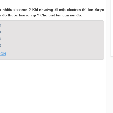
ao nhiêu electron ? Khi nhường đi một electron thì ion được
đó thuộc loại ion gì ? Cho biết tên của ion đó.
0
0
0
0
 ION