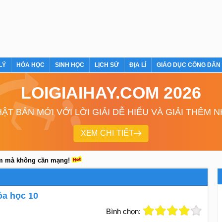
LÝ
HÓA HỌC
SINH HỌC
LỊCH SỬ
ĐỊA LÍ
GIÁO DỤC CÔNG DÂN
LOIGIAIHAY.COM 2026
ẬT BẢN MỚI VỚI LỜI GIẢI DỄ HIỂU VÀ GIẢI THÊM 
XEM CHI TIẾT
em mà không cần mạng!
óa học 10
Bình chọn: