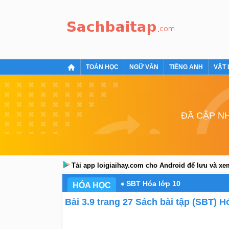
TOÁN HỌC
NGỮ VĂN
TIẾNG ANH
VẬT 
ĐÃ CẬP NH
Tải app loigiaihay.com cho Android để lưu và x
SBT Hóa lớp 10
HÓA HỌC
Bài 3.9 trang 27 Sách bài tập (SBT) H