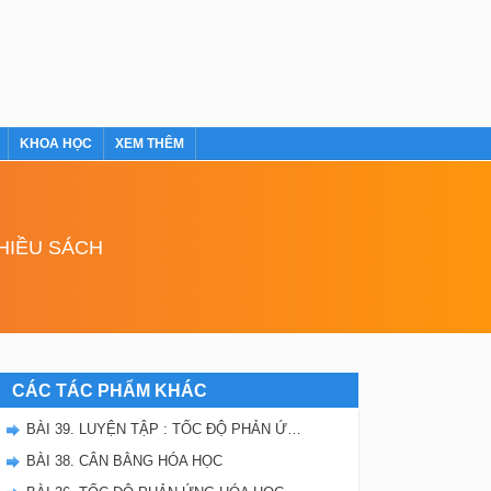
KHOA HỌC
XEM THÊM
NHIỀU SÁCH
CÁC TÁC PHẨM KHÁC
BÀI 39. LUYỆN TẬP : TỐC ĐỘ PHẢN ỨNG VÀ CÂN BẰNG HÓA HỌC
BÀI 38. CÂN BẰNG HÓA HỌC