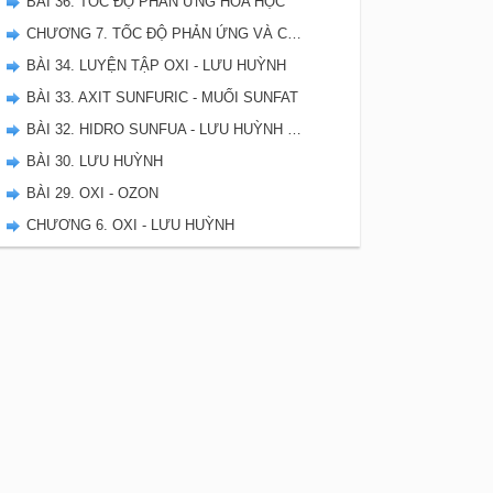
BÀI 36. TỐC ĐỘ PHẢN ỨNG HÓA HỌC
CHƯƠNG 7. TỐC ĐỘ PHẢN ỨNG VÀ CÂN BẰNG HÓA HỌC - SBT HÓA 10
BÀI 34. LUYỆN TẬP OXI - LƯU HUỲNH
BÀI 33. AXIT SUNFURIC - MUỐI SUNFAT
BÀI 32. HIDRO SUNFUA - LƯU HUỲNH DIOXIT - LƯU HUYNH TRIOXIT
BÀI 30. LƯU HUỲNH
BÀI 29. OXI - OZON
CHƯƠNG 6. OXI - LƯU HUỲNH