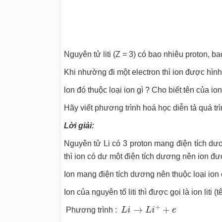
Nguyên tử liti (Z = 3) có bao nhiêu proton, ba
Khi nhường đi một electron thì ion được hìn
lon đó thuộc loại ion gì ? Cho biết tên của ion
Hãy viết phương trình hoá học diễn tả quá trìn
Lời giải:
Nguyên tử Li có 3 proton mang điện tích dươ
thì ion có dư một điện tích dương nên ion đ
Ion mang điện tích dương nên thuộc loại ion
Ion của nguyên tố liti thì được gọi là ion liti (
L
i
→
L
i
+
+
e
+
→
+
Phương trình :
L
i
L
i
e