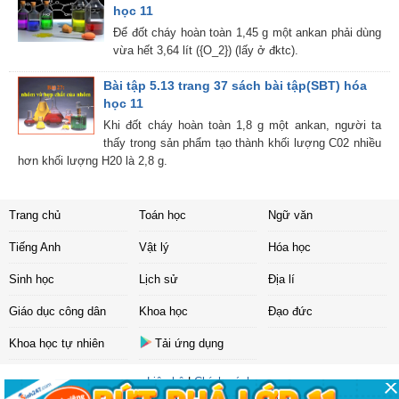
học 11
Để đốt cháy hoàn toàn 1,45 g một ankan phải dùng
vừa hết 3,64 lít ({O_2}) (lấy ở đktc).
Bài tập 5.13 trang 37 sách bài tập(SBT) hóa
học 11
Khi đốt cháy hoàn toàn 1,8 g một ankan, người ta
thấy trong sản phẩm tạo thành khối lượng C02 nhiều
hơn khối lượng H20 là 2,8 g.
Trang chủ
Toán học
Ngữ văn
Tiếng Anh
Vật lý
Hóa học
Sinh học
Lịch sử
Địa lí
Giáo dục công dân
Khoa học
Đạo đức
Khoa học tự nhiên
Tải ứng dụng
Liên hệ
|
Chính sách