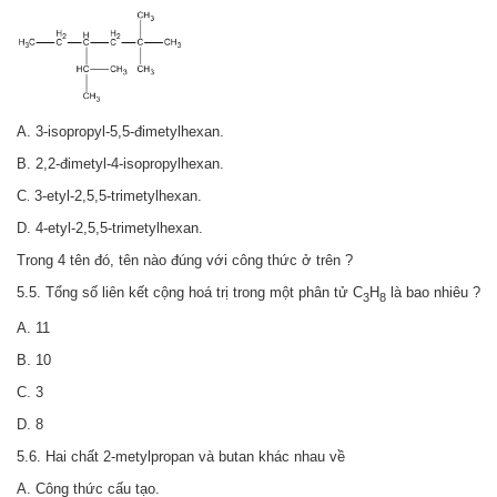
A. 3-isopropyl-5,5-đimetylhexan.
B. 2,2-đimetyl-4-isopropylhexan.
C
3-etyl-2,5,5-trimetylhexan.
.
D.
4-etyl-2,5,5-trimetylhexan.
Trong 4 tên đó, tên nào đúng với công thức ở trên ?
5.5. Tổng số liên kết cộng hoá trị trong một phân tử C
H
là bao nhiêu ?
3
8
A. 11
B. 10
C. 3
D. 8
5.6. Hai chất 2-metylpropan và butan khác nhau về
A. Công thức cấu tạo.