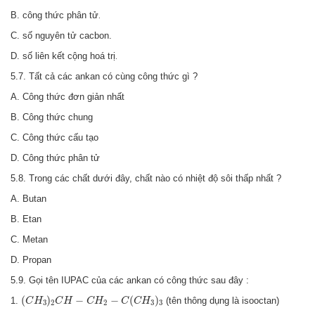
B. công thức phân tử
.
C. số nguyên tử cacbon.
D. số liên kết cộng hoá trị
.
5.7. Tất cả các ankan có cùng công thức gì ?
A. Công thức đơn giản nhất
B. Công thức chung
C. Công thức cấu tạo
D. Công thức phân tử
5.8. Trong các chất dưới đây, chất nào có nhiệt độ sôi thấp nhất ?
A. Butan
B. Etan
C. Metan
D. Propan
5.9. Gọi tên IUPAC của các ankan có công thức sau đây :
(
C
H
3
)
2
C
H
−
C
H
2
−
C
(
C
H
3
)
3
(
)
−
−
(
)
1.
(tên thông dụng là isooctan)
C
H
C
H
C
H
C
C
H
3
2
2
3
3