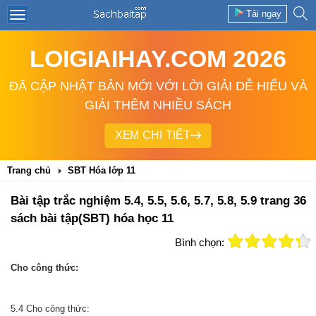
Tải ngay
LOIGIAIHAY.COM 2026
ĐÃ CẬP NHẬT BẢN MỚI VỚI LỜI GIẢI DỄ HIỂU VÀ
GIẢI THÊM NHIỀU SÁCH
XEM CHI TIẾT
Trang chủ
SBT Hóa lớp 11
Bài tập trắc nghiệm 5.4, 5.5, 5.6, 5.7, 5.8, 5.9 trang 36
sách bài tập(SBT) hóa học 11
Bình chọn:
Cho công thức:
5.4 Cho công thức: