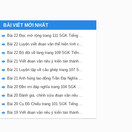
BÀI VIẾT MỚI NHẤT
Bài 22 Đọc mở rộng trang 111 SGK Tiếng Việt 5 Kết nối tri thức tập 2
Bài 22 Luyện viết đoạn văn thể hiện tình cảm, cảm xúc về một sự việc trang 111 SGK Tiếng Việt 5 Kết nối tri thức tập 2
Bài 22 Bộ đội về làng trang 109 SGK Tiếng Việt 5 Kết nối tri thức tập 2
Bài 21 Viết đoạn văn nêu ý kiến tán thành một sự việc, hiện tượng (Bài viết số 2) trang 108 SGK Tiếng Việt 5 Kết nối tri thức tập 2
Bài 21 Luyện tập về câu ghép trang 107 SGK Tiếng Việt 5 Kết nối tri thức tập 2
Bài 21 Anh hùng lao động Trần Đại Nghĩa trang 106 SGK Tiếng Việt 5 Kết nối tri thức tập 2
Bài 20 Đền ơn đáp nghĩa trang 104 SGK Tiếng Việt 5 Kết nối tri thức tập 2
Bài 20 Đánh giá, chỉnh sửa đoạn văn nêu ý kiến tán thành một sự vật, hiện tượng trang 103 SGK Tiếng Việt 5 Kết nối tri thức tập 2
Bài 20 Cụ Đồ Chiểu trang 101 SGK Tiếng Việt 5 Kết nối tri thức tập 2
Bài 19 Viết đoạn văn nêu ý kiến tán thành một sự việc, hiện tượng (Bài viết số 1) trang 100 SGK Tiếng Việt 5 Kết nối tri thức tập 2