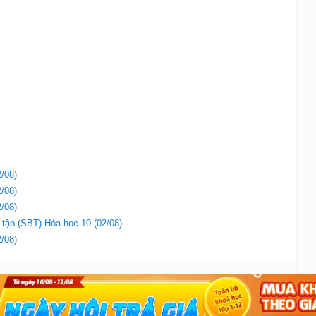
/08)
/08)
/08)
i tập (SBT) Hóa học 10 (02/08)
/08)
Liên hệ
|
Chính sách