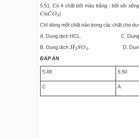
5.51. Có 4 chất bột màu trắng : bột vôi sống
C
a
C
O
3
C
a
C
O
)
3
Chỉ dùng một chất nào trong các chất cho dư
A. Dung dịch HCL. C. Dung 
H
2
S
O
4
B. Dung dịch
H
S
O
. D. Dung 
2
4
ĐÁP ÁN
5.49
5.50
C
A