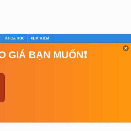
KHOA HỌC
XEM THÊM
EO GIÁ BẠN MUỐN❗