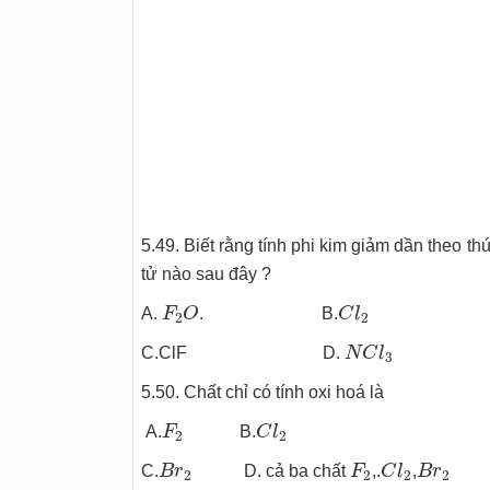
5.49. Biết rằng tính phi kim giảm dần theo thứ
tử nào sau đây ?
F
2
O
C
l
2
A.
F
O
. B.
C
l
2
2
N
C
l
3
C.ClF D.
N
C
l
3
5.50. Chất chỉ có tính oxi hoá là
F
2
C
l
2
A.
F
B.
C
l
2
2
B
r
2
F
2
C
l
2
B
r
2
C.
B
r
D. cả ba chất
F
,.
C
l
,
B
r
2
2
2
2