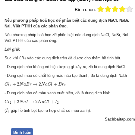
Bình chọn:
Nêu phương pháp hoá học để phân biệt các dung dịch NaCl, NaBr,
NaI. Viết PTHH của các phản ứng.
Nêu phương pháp hoá học để phân biệt các dung dịch NaCl, NaBr, NaI.
Viết PTHH của các phản ứng.
Lời giải:
C
l
2
Sục khí
vào các dung dịch trên đã được cho thêm hồ tinh bột.
C
l
2
- Dung dịch nào không có hiện tượng gì xảy ra, đó là dung dịch NaCl.
- Dung dịch nào có chất lỏng màu nâu tạo thành, đó là dung dịch NaBr :
C
l
2
+
2
N
a
B
r
→
2
N
a
C
l
+
B
r
2
+
2
→
2
+
C
l
N
a
B
r
N
a
C
l
B
r
2
2
- Dung dịch nào có màu xanh xuất hiện, đó là dung dịch NaI:
C
l
2
+
2
N
a
I
→
2
N
a
C
l
+
I
2
+
2
→
2
+
C
l
N
a
I
N
a
C
l
I
2
2
I
2
(
gặp hồ tinh bột tạo ra hợp chất có màu xanh).
I
2
Sachbaitap.com
Bình luận