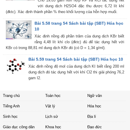
Cho 19,05 gam hỗn hợp KF và KCl tác dụng hết
với dung dịch H2SO4 đặc thu được 6,72 lít khí
(đktc). Xác định thành phần % theo khối lượng của hỗn hợp muối.
Bài 5.58 trang 54 Sách bài tập (SBT) Hóa học
10
Xác định nồng độ phần trăm của dung dịch KBr biết
rằng 4,48 lít khí clo (đktc) đủ để tác dụng hết với
KBr có trong 88,81 ml dung dịch KBr đó (có D = 1,34 g/ml).
Bài 5.59 trang 54 Sách bài tập (SBT) Hóa học 10
Xác định nồng độ mol của dung dịch KI biết rằng 200 ml
dung dịch đó tác dụng hết với khí Cl2 thi giải phóng 76,2
gam I2.
Trang chủ
Toán học
Ngữ văn
Tiếng Anh
Vật lý
Hóa học
Sinh học
Lịch sử
Địa lí
Giáo dục công dân
Khoa học
Đạo đức