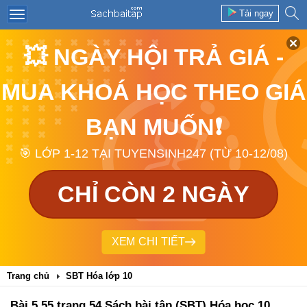
Tải ngay
💥 NGÀY HỘI TRẢ GIÁ -
MUA KHOÁ HỌC THEO GIÁ
BẠN MUỐN❗
🎯 LỚP 1-12 TẠI TUYENSINH247 (TỪ 10-12/08)
CHỈ CÒN 2 NGÀY
XEM CHI TIẾT
Trang chủ
SBT Hóa lớp 10
Bài 5.55 trang 54 Sách bài tập (SBT) Hóa học 10