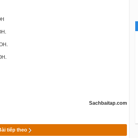
OH
OH.
OH.
OH.
Sachbaitap.com
Bài tiếp theo