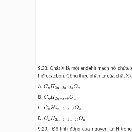
9.28. Chất X là một anđehit mạch hở chứa 
hiđrocacbon. Công thức phân tử của chất X c
C
n
H
2
n
−
2
a
−
2
b
O
a
A.
C
H
O
2
−
2
a
−
2
n
a
n
b
C
n
H
2
n
−
a
−
b
O
a
B.
C
H
O
2
−
a
−
n
a
n
b
C
n
H
2
n
+
2
−
a
−
b
O
a
C.
C
H
O
2
+
2
−
a
−
n
a
n
b
C
n
H
2
n
+
2
−
2
a
−
2
b
O
a
D.
C
H
O
2
+
2
−
2
a
−
2
n
a
n
b
9.29. Độ linh động của nguyên tử H tron