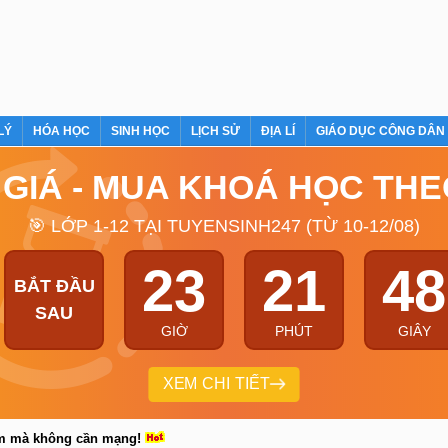
LÝ
HÓA HỌC
SINH HỌC
LỊCH SỬ
ĐỊA LÍ
GIÁO DỤC CÔNG DÂN
 GIÁ - MUA KHOÁ HỌC TH
🎯 LỚP 1-12 TẠI TUYENSINH247 (TỪ 10-12/08)
23
21
47
BẮT ĐẦU
SAU
GIỜ
PHÚT
GIÂY
XEM CHI TIẾT
em mà không cần mạng!