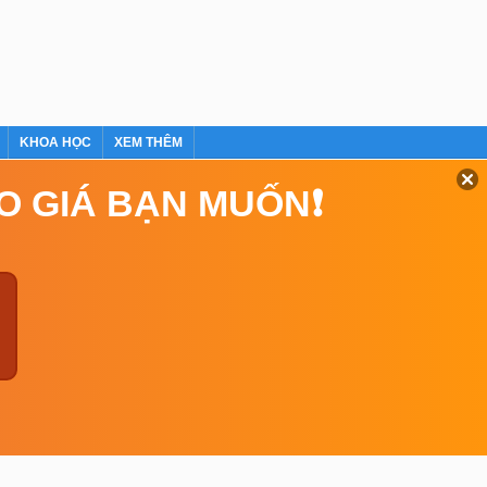
KHOA HỌC
XEM THÊM
EO GIÁ BẠN MUỐN❗