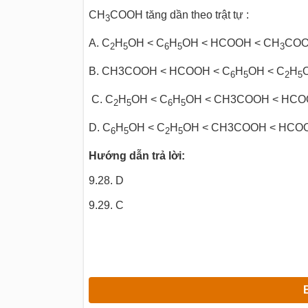
CH
COOH tăng dần theo trật tự :
3
A. C
H
OH < C
H
OH < HCOOH < CH
CO
2
5
6
5
3
B. CH3COOH < HCOOH < C
H
OH < C
H
6
5
2
5
C. C
H
OH < C
H
OH < CH3COOH < HCO
2
5
6
5
D. C
H
OH < C
H
OH < CH3COOH < HCO
6
5
2
5
Hướng dẫn trả lời:
9.28. D
9.29. C