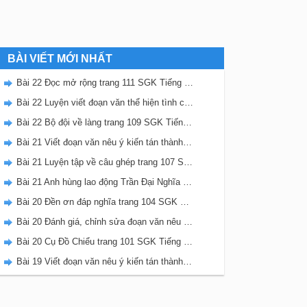
BÀI VIẾT MỚI NHẤT
Bài 22 Đọc mở rộng trang 111 SGK Tiếng Việt 5 Kết nối tri thức tập 2
Bài 22 Luyện viết đoạn văn thể hiện tình cảm, cảm xúc về một sự việc trang 111 SGK Tiếng Việt 5 Kết nối tri thức tập 2
Bài 22 Bộ đội về làng trang 109 SGK Tiếng Việt 5 Kết nối tri thức tập 2
Bài 21 Viết đoạn văn nêu ý kiến tán thành một sự việc, hiện tượng (Bài viết số 2) trang 108 SGK Tiếng Việt 5 Kết nối tri thức tập 2
Bài 21 Luyện tập về câu ghép trang 107 SGK Tiếng Việt 5 Kết nối tri thức tập 2
Bài 21 Anh hùng lao động Trần Đại Nghĩa trang 106 SGK Tiếng Việt 5 Kết nối tri thức tập 2
Bài 20 Đền ơn đáp nghĩa trang 104 SGK Tiếng Việt 5 Kết nối tri thức tập 2
Bài 20 Đánh giá, chỉnh sửa đoạn văn nêu ý kiến tán thành một sự vật, hiện tượng trang 103 SGK Tiếng Việt 5 Kết nối tri thức tập 2
Bài 20 Cụ Đồ Chiểu trang 101 SGK Tiếng Việt 5 Kết nối tri thức tập 2
Bài 19 Viết đoạn văn nêu ý kiến tán thành một sự việc, hiện tượng (Bài viết số 1) trang 100 SGK Tiếng Việt 5 Kết nối tri thức tập 2