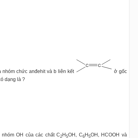
a nhóm chức anđehit và b liên kết
ở gốc
ó dạng là ?
g nhóm OH của các chất C
H
OH, C
H
OH, HCOOH và
2
5
6
5