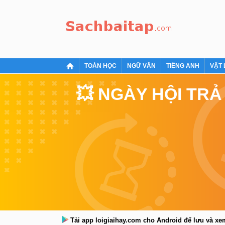
TOÁN HỌC
NGỮ VĂN
TIẾNG ANH
VẬT 
💥 NGÀY HỘI TRẢ
Tải app loigiaihay.com cho Android để lưu và x