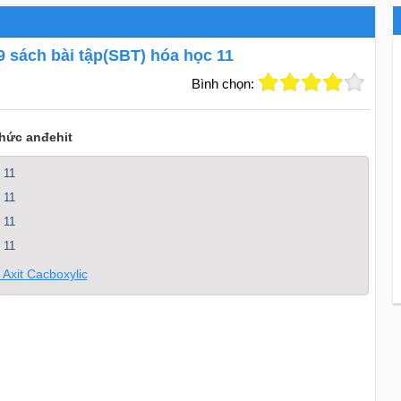
69 sách bài tập(SBT) hóa học 11
Bình chọn:
hức anđehit
 11
 11
 11
 11
 Axit Cacboxylic