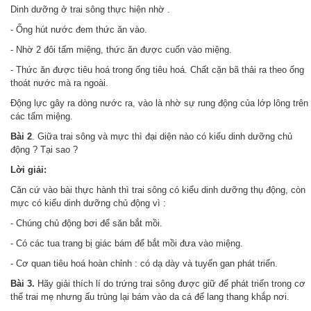
Dinh dưỡng ở trai sông thực hiện nhờ .
- Ống hút nước đem thức ăn vào.
- Nhờ 2 đôi tấm miệng, thức ăn được cuốn vào miệng.
- Thức ăn được tiêu hoá trong ống tiêu hoá. Chất cặn bã thải ra theo ống
thoát nước mà ra ngoài.
Động lực gây ra dòng nước ra, vào là nhờ sự rung động của lớp lông trên
các tấm miệng.
Bài 2
. Giữa trai sông và mực thì đại diện nào có kiểu dinh dưỡng chủ
động ? Tại sao ?
Lời giải:
Căn cứ vào bài thực hành thì trai sông có kiểu dinh dưỡng thụ động, còn
mực có kiểu dinh dưỡng chủ động vì :
- Chúng chủ động bơi để săn bắt mồi.
- Có các tua trang bị giác bám để bắt mồi đưa vào miệng.
- Cơ quan tiêu hoá hoàn chỉnh : có dạ dày và tuyến gan phát triển.
Bài 3.
Hãy giải thích lí do trứng trai sông được giữ để phát triển trong cơ
thể trai mẹ nhưng ấu trùng lại bám vào da cá để lang thang khắp nơi.