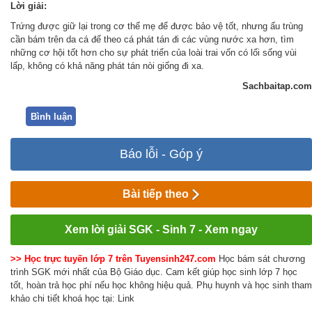
Lời giải:
Trứng được giữ lại trong cơ thể mẹ để được bảo vệ tốt, nhưng ấu trùng
cần bám trên da cá để theo cá phát tán đi các vùng nước xa hơn, tìm
những cơ hội tốt hơn cho sự phát triển của loài trai vốn có lối sống vùi
lấp, không có khả năng phát tán nòi giống đi xa.
Sachbaitap.com
Bình luận
Báo lỗi - Góp ý
Bài tiếp theo
Xem lời giải SGK - Sinh 7 - Xem ngay
>> Học trực tuyến lớp 7 trên Tuyensinh247.com
Học bám sát chương
trình SGK mới nhất của Bộ Giáo dục. Cam kết giúp học sinh lớp 7 học
tốt, hoàn trả học phí nếu học không hiệu quả. Phụ huynh và học sinh tham
khảo chi tiết khoá học tại: Link