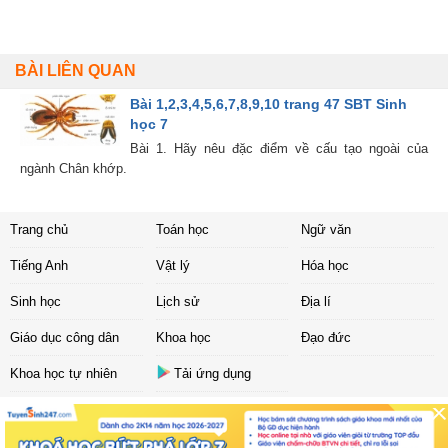
BÀI LIÊN QUAN
Bài 1,2,3,4,5,6,7,8,9,10 trang 47 SBT Sinh
học 7
Bài 1. Hãy nêu đặc điểm về cấu tạo ngoài của
ngành Chân khớp.
Trang chủ
Toán học
Ngữ văn
Tiếng Anh
Vật lý
Hóa học
Sinh học
Lịch sử
Địa lí
Giáo dục công dân
Khoa học
Đạo đức
Khoa học tự nhiên
Tải ứng dụng
Liên hệ
|
Chính sách
Copyright ©
2017 Sachbaitap.com