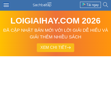
Tải ngay
LOIGIAIHAY.COM 2026
ĐÃ CẬP NHẬT BẢN MỚI VỚI LỜI GIẢI DỄ HIỂU VÀ
GIẢI THÊM NHIỀU SÁCH
XEM CHI TIẾT