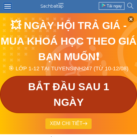
Tải ngay
💥 NGÀY HỘI TRẢ GIÁ -
MUA KHOÁ HỌC THEO GIÁ
BẠN MUỐN❗
🎯 LỚP 1-12 TẠI TUYENSINH247 (TỪ 10-12/08)
BẮT ĐẦU SAU 1
NGÀY
XEM CHI TIẾT