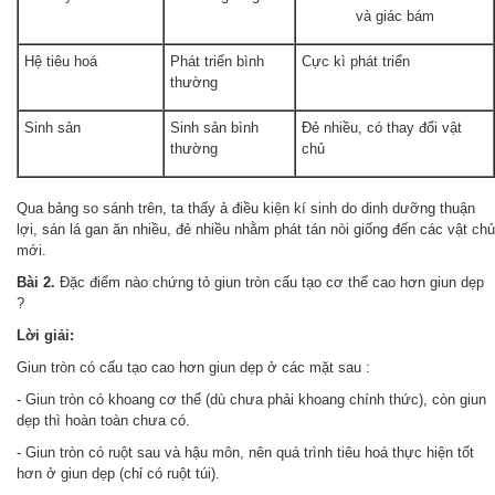
và giác bám
Hệ tiêu hoá
Phát triển bình
Cực kì phát triển
thường
Sinh sản
Sinh sản bình
Đẻ nhiều, có thay đổi vật
thường
chủ
Qua bảng so sánh trên, ta thấy ả điều kiện kí sinh do dinh dưỡng thuận
lợi, sán lá gan ăn nhiều, đẻ nhiều nhằm phát tán nòi giống đến các vật chủ
mới.
Bài 2.
Đặc điểm nào chứng tỏ giun tròn cấu tạo cơ thể cao hơn giun dẹp
?
Lời giải:
Giun tròn có cấu tạo cao hơn giun dẹp ở các mặt sau :
- Giun tròn có khoang cơ thể (dù chưa phải khoang chính thức), còn giun
dẹp thì hoàn toàn chưa có.
- Giun tròn có ruột sau và hậu môn, nên quá trình tiêu hoá thực hiện tốt
hơn ở giun dẹp (chỉ có ruột túi).