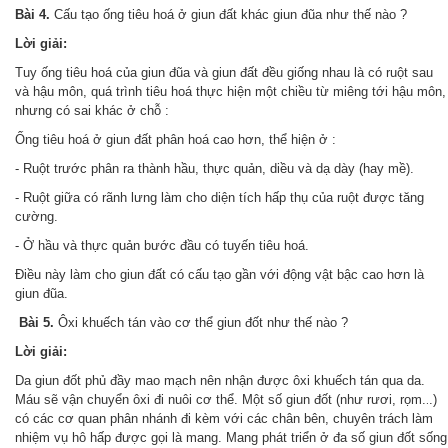
Bài 4.
Cấu tạo ống tiêu hoá ở giun đất khác giun đũa như thế nào ?
Lời giải:
Tuy ống tiêu hoá của giun đũa và giun đất đều giống nhau là có ruột sau
và hậu môn, quá trình tiêu hoá thực hiện một chiều từ miêng tới hậu môn,
nhưng có sai khác ở chỗ :
Ống tiêu hoá ở giun đất phân hoá cao hơn, thể hiện ở :
- Ruột trước phân ra thành hầu, thực quản, diều và dạ dày (hay mề).
- Ruột giữa có rãnh lưng làm cho diện tích hấp thụ của ruột được tăng
cường.
- Ở hầu và thực quản bước đầu có tuyến tiêu hoá.
Điều này làm cho giun đất có cấu tạo gần với động vật bậc cao hơn là
giun đũa.
Bài 5.
Ôxi khuếch tán vào cơ thể giun đốt như thế nào ?
Lời giải:
Da giun đốt phủ đầy mao mạch nên nhận được ôxi khuếch tán qua da.
Máu sẽ vận chuyển ôxi đi nuôi cơ thể. Một số giun đốt (như rươi, rọm.
.)
.
có các cơ quan phân nhánh đi kèm với các chân bên, chuyên trách làm
nhiệm vụ hô hấp được gọi là mang. Mang phát triển ở đa số giun đốt sống