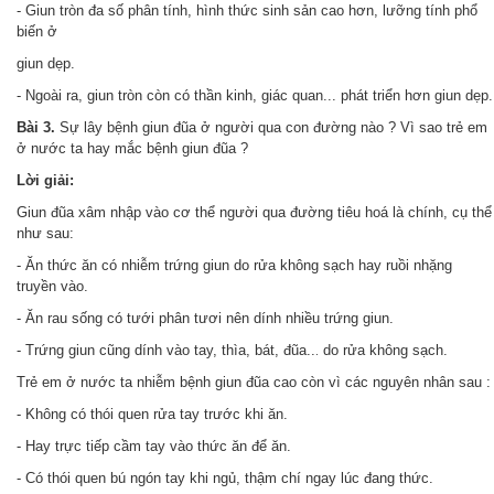
- Giun tròn đa số phân tính, hình thức sinh sản cao hơn, lưỡng tính phổ
biến ở
giun dẹp.
- Ngoài ra, giun tròn còn có thần kinh, giác quan... phát triển hơn giun dẹp.
Bài 3.
Sự lây bệnh giun đũa ở người qua con đường nào ? Vì sao trẻ em
ở nước ta hay mắc bệnh giun đũa ?
Lời giải:
Giun đũa xâm nhập vào cơ thể người qua đường tiêu hoá là chính, cụ thể
như sau:
- Ăn thức ăn có nhiễm trứng giun do rửa không sạch hay ruồi nhặng
truyền vào.
- Ăn rau sống có tưới phân tươi nên dính nhiều trứng giun.
- Trứng giun cũng dính vào tay, thìa, bát, đũa..
do rửa không sạch.
.
Trẻ em ở nước ta nhiễm bệnh giun đũa cao còn vì các nguyên nhân sau :
- Không có thói quen rửa tay trước khi ăn.
- Hay trực tiếp cầm tay vào thức ăn để ăn.
- Có thói quen bú ngón tay khi ngủ, thậm chí ngay lúc đang thức.