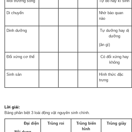
Môi trường sống
Tự do hay kí sinh
Di chuyển
Nhờ bào quan
nào
Dinh dưỡng
Tự dưỡng hay dị
dưỡng
(ăn gì)
Đối xứng cơ thể
Có đối xứng hay
không
Sinh sản
Hình thức đặc
trưng
Lời giải:
Bảng phân biệt 3 loài động vật nguyên sinh chính.
Đại diện
Trùng roi
Trùng biến
Trùng giày
hình
Nội dung