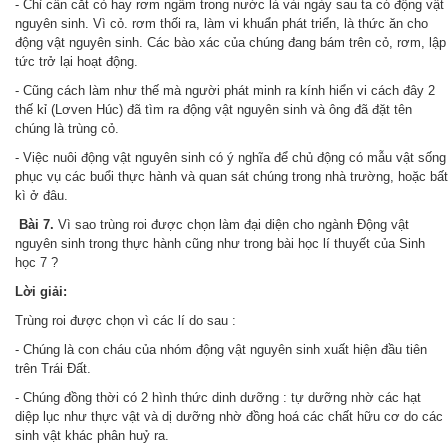
- Chỉ cần cắt cỏ hay rơm ngâm trong nước là vài ngày sau ta có động vật
nguyên sinh. Vì cỏ. rơm thối ra, làm vi khuẩn phát triển, là thức ăn cho
động vật nguyên sinh. Các bào xác của chúng đang bám trên cỏ, rơm, lập
tức trở lại hoạt động.
- Cũng cách làm như thế mà người phát minh ra kính hiển vi cách đây 2
thế kỉ (Lơven Húc) đã tìm ra động vật nguyên sinh và ông đã đặt tên
chúng là trùng cỏ.
- Việc nuôi động vật nguyên sinh có ý nghĩa để chủ động có mẫu vật sống
phục vụ các buổi thực hành và quan sát chúng trong nhà trường, hoặc bất
kì ở đâu.
Bài 7.
Vì sao trùng roi được chọn làm đại diện cho ngành Động vật
nguyên sinh trong thực hành cũng như trong bài học lí thuyết của Sinh
học 7 ?
Lời giải:
Trùng roi được chọn vì các lí do sau :
- Chúng là con cháu của nhóm động vật nguyên sinh xuất hiện đầu tiên
trên Trái Đất.
- Chúng đồng thời có 2 hình thức dinh dưỡng : tự dưỡng nhờ các hạt
diệp lục như thực vật và dị dưỡng nhờ đồng hoá các chất hữu cơ do các
sinh vật khác phân huỷ ra.