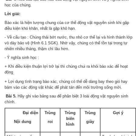
học của chúng.
Lời giải:
Bào xác là hiện tượng chung của cơ thể động vật nguyên sinh khi gặp
điều kiện khó khăn, nhất là gặp khô hạn.
- Về cấu tạo : Chúng thải bớt nước, thu nhỏ cơ thể lại và hình thành lớp
vỏ dày bảo vệ (Hình 6.1 SGK). Nhờ vậy, chúng có thể tồn tại trong tự
nhiên nhiều tháng, thậm chí lâu hơn.
- Ý nghĩa sinh học :
+ Khi điều kiện thuận lợi trở lại thì chúng chui ra khỏi bào xác để hoạt
động
.
+ Lợi dụng tình trạng bào xác, chúng có thể dễ dàng bay theo gió hay
bám vào các động vật khác để phát tán đến môi trường sống mới.
Bài 5.
Hãy ghi vào bảng sau để phân biệt 3 loài động vật nguyên sinh
chính.
Đại diện
Trùng
Trùng
Trùng
Gợi ý
biến
Nội dung
roi
giày
hình