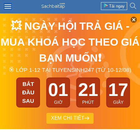
Tải ngay
💥 NGÀY HỘI TRẢ GIÁ -
MUA KHOÁ HỌC THEO GIÁ
BẠN MUỐN❗
🎯 LỚP 1-12 TẠI TUYENSINH247 (TỪ 10-12/08)
01
21
16
BẮT
ĐẦU
SAU
GIỜ
PHÚT
GIÂY
XEM CHI TIẾT