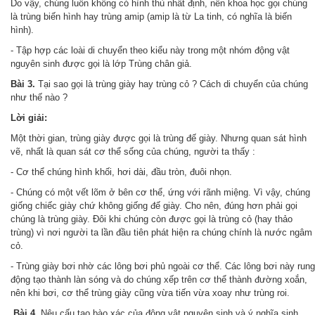
Do vậy, chúng luôn không có hình thù nhất định, nên khoa học gọi chúng
là trùng biến hình hay trùng amip (amip là từ La tinh, có nghĩa là biến
hình).
- Tập hợp các loài di chuyển theo kiểu này trong một nhóm động vật
nguyên sinh được gọi là lớp Trùng chân giả.
Bài 3.
Tại sao gọi là trùng giày hay trùng cỏ ? Cách di chuyển của chúng
như thế nào ?
Lời giải:
Một thời gian, trùng giày được gọi là trùng đế giày. Nhưng quan sát hình
vẽ, nhất là quan sát cơ thể sống của chúng, người ta thấy :
- Cơ thể chúng hình khối, hơi dài, đầu tròn, đuôi nhọn.
- Chúng có một vết lõm ở bên cơ thể, ứng với rãnh miệng. Vì vậy, chúng
giống chiếc giày chứ không giống đế giày. Cho nên, đúng hơn phải gọi
chúng là trùng giày. Đôi khi chúng còn được gọi là trùng cỏ (hay thảo
trùng) vì nơi người ta lần đầu tiên phát hiện ra chúng chính là nước ngâm
cỏ.
- Trùng giày bơi nhờ các lông bơi phủ ngoài cơ thể. Các lông bơi này rung
động tạo thành làn sóng và do chúng xếp trên cơ thể thành đường xoắn,
nên khi bơi, cơ thể trùng giày cũng vừa tiến vừa xoay như trùng roi.
Bài 4.
Nêu cấu tạo bào xác của động vật nguyên sinh và ý nghĩa sinh